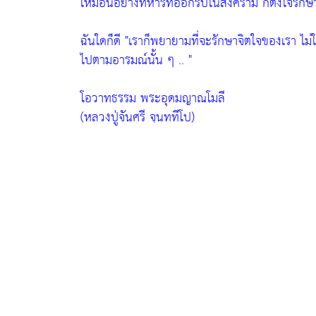
เหมือนอย่างทหารที่ออกรบในสงคราม ก็ตั้งใจรักษาห
ฉันใดก็ดี
"เราก็พยายามที่จะรักษาจิตใจของเรา ไ
ไปตามอารมณ์นั้น ๆ .. "
โอวาทธรรม พระอุดมญาณโมลี
(หลวงปู่จันศรี จฺนททีโป)