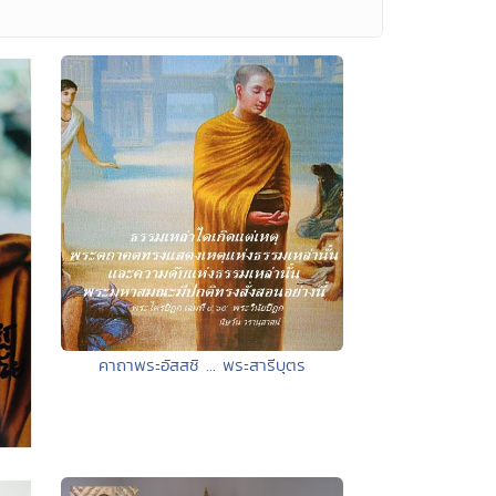
คาถาพระอัสสชิ ... พระสารีบุตร