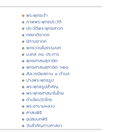
พระพุทธเจ้า
ภาพพระพุทธประวัติ
ประวัติพระพุทธสาวก
ทศชาติชาดก
นิทานชาดก
พุทธวจนในธรรมบท
มงคล ๓๘ ประการ
พุทธศาสนสุภาษิต
พุทธศาสนสุภาษิต ๖๒๑
สังเวชนียสถาน ๔ ตำบล
ปางพระพุทธรูป
พระพุทธรูปสำคัญ
พระพุทธศาสนาในไทย
ทำเนียบวัดไทย
พระอารามหลวง
ศาสนพิธี
อุปสมบทพิธี
วันสำคัญทางศาสนา