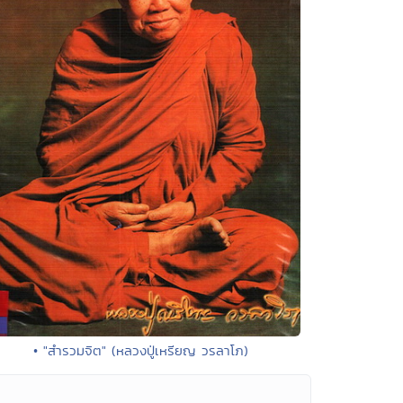
• "สำรวมจิต" (หลวงปู่เหรียญ วรลาโภ)