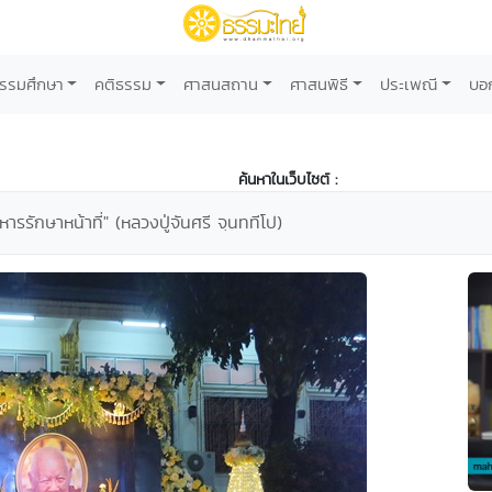
รรมศึกษา
คติธรรม
ศาสนสถาน
ศาสนพิธี
ประเพณี
บอ
ค้นหาในเว็บไซต์ :
หารรักษาหน้าที่" (หลวงปู่จันศรี จฺนททีโป)