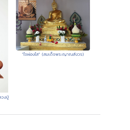
"ใจผ่องใส" (สมเด็จพระญาณสังวร)
วงปู่