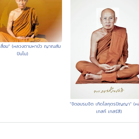
เสื่อม" (หลวงตามหาบัว ญาณสัม
ปันโน)
"จิตอบรมจิต เกิดโลกุตรปัญญา" (หล
เทสก์ เทสรัสี)