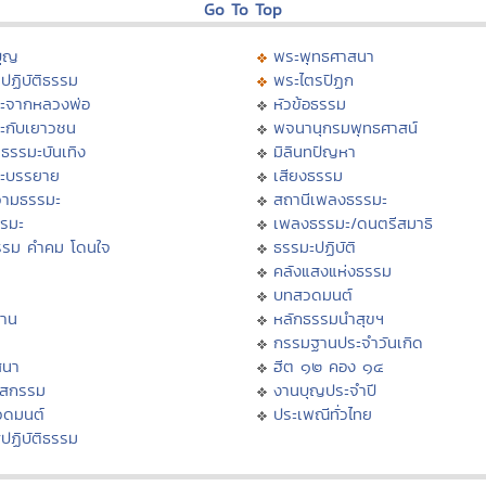
Go To Top
บุญ
พระพุทธศาสนา
ปฏิบัติธรรม
พระไตรปิฏก
ะจากหลวงพ่อ
หัวข้อธรรม
ะกับเยาวชน
พจนานุกรมพุทธศาสน์
ธรรมะบันเทิง
มิลินทปัญหา
ะบรรยาย
เสียงธรรม
ามธรรมะ
สถานีเพลงธรรมะ
รรมะ
เพลงธรรมะ/ดนตรีสมาธิ
รรม คำคม โดนใจ
ธรรมะปฏิบัติ
ม
คลังแสงแห่งธรรม
บทสวดมนต์
าน
หลักธรรมนำสุขฯ
กรรมฐานประจำวันเกิด
สนา
ฮีต ๑๒ คอง ๑๔
าสกรรม
งานบุญประจำปี
วดมนต์
ประเพณีทั่วไทย
ปฏิบัติธรรม