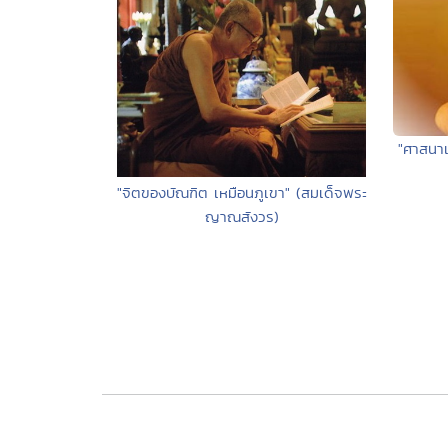
"ศาสนา
"จิตของบัณฑิต เหมือนภูเขา" (สมเด็จพระ
ญาณสังวร)