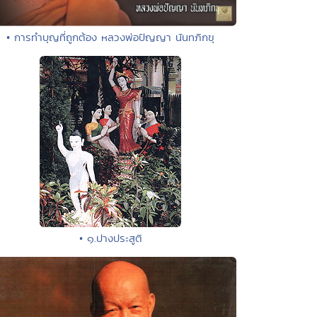
• การทำบุญที่ถูกต้อง หลวงพ่อปัญญา นันทภิกขุ
• ๑.ปางประสูติ