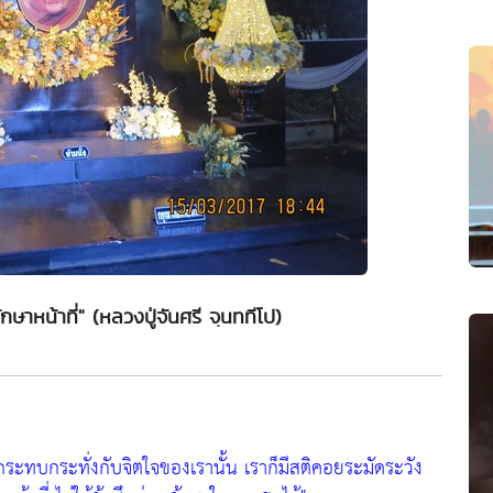
กษาหน้าที่" (หลวงปู่จันศรี จฺนททีโป)
มากระทบกระทั่งกับจิตใจของเรานั้น เราก็มีสติคอยระมัดระวัง