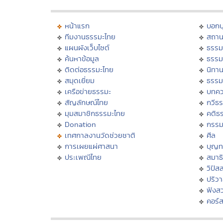
หน้าแรก
บอก
ทีมงานธรรมะไทย
สถาน
แผนผังเว็บไซต์
ธรรม
ค้นหาข้อมูล
ธรรม
ติดต่อธรรมะไทย
นิทาน
สมุดเยี่ยม
ธรรม
เครือข่ายธรรมะ
บทคว
สัญลักษณ์ไทย
กวีธ
มุมสมาชิกธรรมะไทย
คติธ
Donation
กรร
เทศกาลงานวัดช่วยชาติ
ศีล
การเผยแผ่ศาสนา
บุญท
ประเพณีไทย
สมาธิ
วิปัส
ปริว
ฟังส
คอร์ส