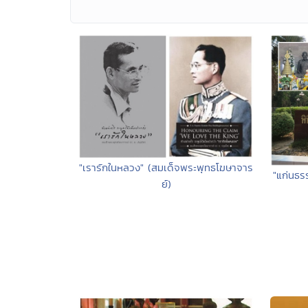
"เรารักในหลวง" (สมเด็จพระพุทธโฆษาจาร
"แก่นธร
ย์)