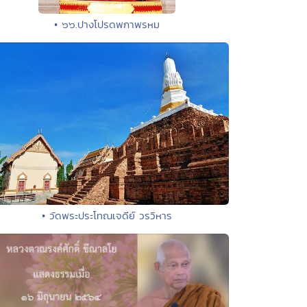
• ๖๖.ปางโปรดพกาพรหม
• วัดพระประโทณเจดีย์ วรวิหาร