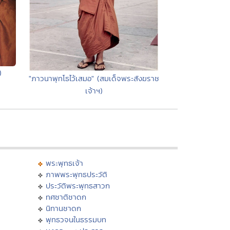
)
"ภาวนาพุทโธไว้เสมอ" (สมเด็จพระสังฆราช
เจ้าฯ)
พระพุทธเจ้า
ภาพพระพุทธประวัติ
ประวัติพระพุทธสาวก
ทศชาติชาดก
นิทานชาดก
พุทธวจนในธรรมบท