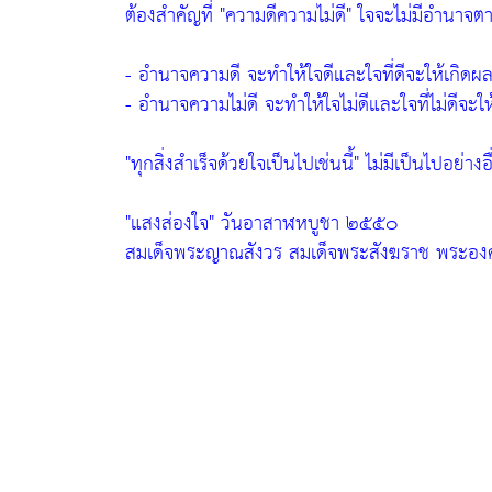
ต้องสำคัญที่
"ความดีความไม่ดี"
ใจจะไม่มีอำนาจต
- อำนาจความดี
จะทำให้ใจดีและใจที่ดีจะให้เกิดผลส
- อำนาจความไม่ดี
จะทำให้ใจไม่ดีและใจที่ไม่ดีจะให้
"ทุกสิ่งสำเร็จด้วยใจเป็นไปเช่นนี้"
ไม่มีเป็นไปอย่างอื่
"แสงส่องใจ" วันอาสาฬหบูชา ๒๕๕๐
สมเด็จพระญาณสังวร สมเด็จพระสังฆราช พระองค์