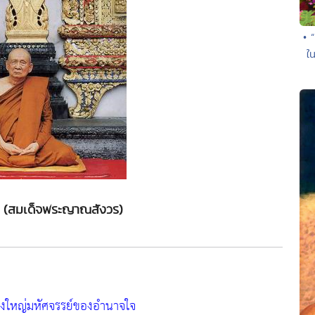
• 
ใ
 (สมเด็จพระญาณสังวร)
่งใหญ่มหัศจรรย์ของอำนาจใจ