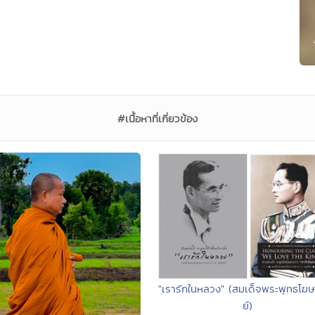
#เนื้อหาที่เกี่ยวข้อง
"เรารักในหลวง" (สมเด็จพระพุทธโฆ
ย์)