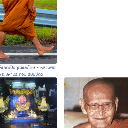
่อให้เกิดเป็นคุณและโทษ - หลวงพ่อ
พระมหาประกอบ ธมฺมชีดว