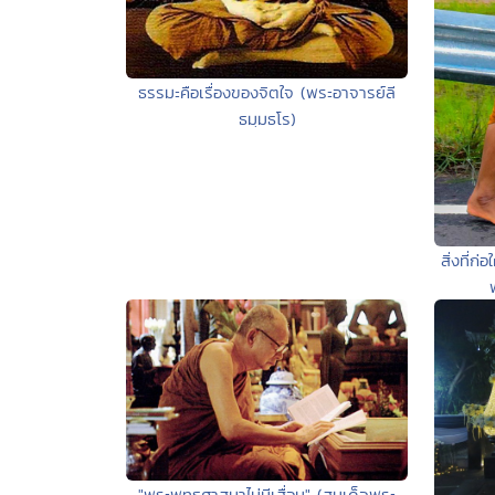
ธรรมะคือเรื่องของจิตใจ (พระอาจารย์ลี
ธมฺมธโร)
สิ่งที่ก
"พระพุทธศาสนาไม่มีเสื่อม" (สมเด็จพระ