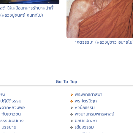
สติ ให้เหมือนทหารรักษาหน้าที่"
(หลวงปู่จันศรี จฺนททีโป)
"คติธรรม" (หลวงปู่ขาว อนาลโย
Go To Top
บุญ
พระพุทธศาสนา
ปฏิบัติธรรม
พระไตรปิฏก
ะจากหลวงพ่อ
หัวข้อธรรม
ะกับเยาวชน
พจนานุกรมพุทธศาสน์
ธรรมะบันเทิง
มิลินทปัญหา
ะบรรยาย
เสียงธรรม