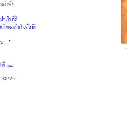
ามลำพัง
ำเร็จที่ดี
เกิดผลสำเร็จที่ไม่ดี
น .. "
ที่ ๑๙
9,923