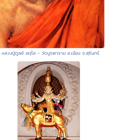
• หลวงปู่ดูลย์ อตุโล - วัดบูรพาราม อ.เมือง จ.สุรินทร์