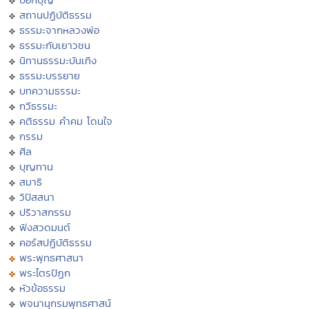
สถานปฏิบัติธรรม
ธรรมะจากหลวงพ่อ
ธรรมะกับเยาวชน
นิทานธรรมะบันเทิง
ธรรมะบรรยาย
บทความธรรมะ
กวีธรรมะ
คติธรรม คำคม โดนใจ
กรรม
ศีล
บุญทาน
สมาธิ
วิปัสสนา
ปริวาสกรรม
ฟังสวดมนต์
คอร์สปฏิบัติธรรม
พระพุทธศาสนา
พระไตรปิฏก
หัวข้อธรรม
พจนานุกรมพุทธศาสน์