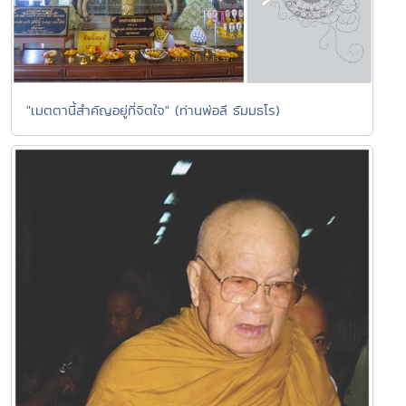
"เมตตานี้สำคัญอยู่ที่จิตใจ" (ท่านพ่อลี ธัมมธโร)