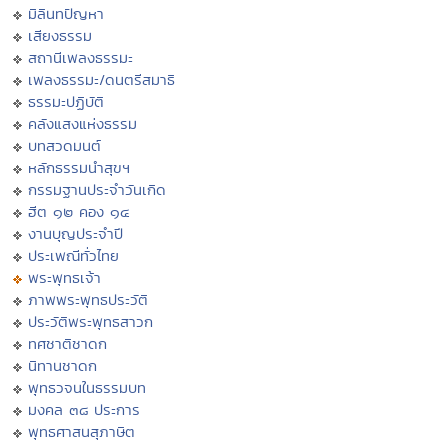
มิลินทปัญหา
เสียงธรรม
สถานีเพลงธรรมะ
เพลงธรรมะ/ดนตรีสมาธิ
ธรรมะปฏิบัติ
คลังแสงแห่งธรรม
บทสวดมนต์
หลักธรรมนำสุขฯ
กรรมฐานประจำวันเกิด
ฮีต ๑๒ คอง ๑๔
งานบุญประจำปี
ประเพณีทั่วไทย
พระพุทธเจ้า
ภาพพระพุทธประวัติ
ประวัติพระพุทธสาวก
ทศชาติชาดก
นิทานชาดก
พุทธวจนในธรรมบท
มงคล ๓๘ ประการ
พุทธศาสนสุภาษิต