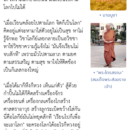
โลกไปไม่ได้
• มาฆบูชา
"เมื่อเวียนคล้อยไปตามโลก จิตก็เป็นโลก"
คิดอยู่แต่จะหามาใส่ตัวอยู่ไม่เป็นสุข หาไม่
รู้จักพอ วิชาโลกีย์เลยกลายเป็นอวิชชา
หาใช่วิชชาความรู้แจ้งไม่
"มันจึงเรียนไม่
จบสักที"
เพราะมัวไปตามลาภ ตามยศ
ตามสรรเสริญ ตามสุข พาใจให้ติดข้อง
เป็นกิเลสกองใหญ่
• "พระไตรสรณะ"
(สมเด็จพระสังฆราช
"เมื่อได้มาก็หึงก็หวง เห็นแก่ตัว"
สู้ด้วย
เจ้า)
กำปั้นไม่ได้ก็คิดสร้างเครื่องจักร
เครื่องยนต์ เครื่องกลเครื่องไกสร้าง
ศาสตราอาวุธ สร้างลูกระเบิดขว้างใส่กัน
นี่คือโลกีย์มันไม่หยุดสักที
"เรียนไปก็เพื่อ
จะเอาโลก"
จะครองโลกได้อะไรก็หวงอยู่