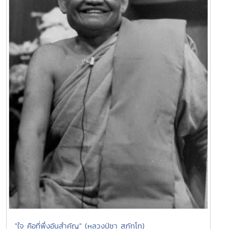
"ใจ คือที่พึ่งอันสำคัญ" (หลวงปู่ชา สุภัทโท)