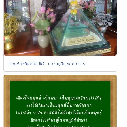
บาทเดียวก็เอาไปไม่ได้ : หลวงปู่สิม พุทธาจาโร