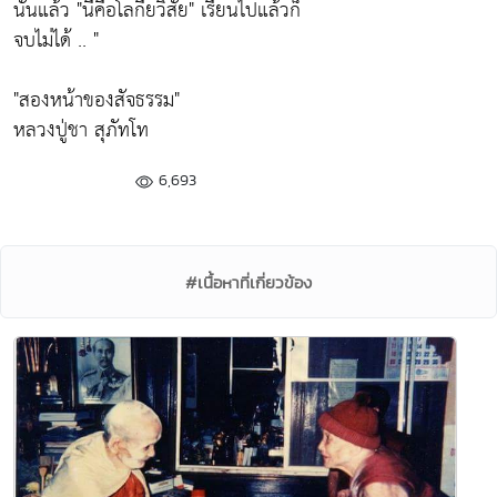
นั่นแล้ว
"นี่คือโลกียวิสัย"
เรียนไปแล้วก็
จบไม่ได้ .. "
"สองหน้าของสัจธรรม"
หลวงปู่ชา สุภัทโท
6,693
#เนื้อหาที่เกี่ยวข้อง