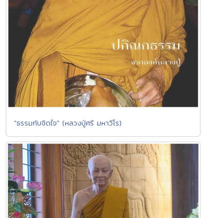
"ธรรมกับจิตใจ" (หลวงปู่ศรี มหาวีโร)