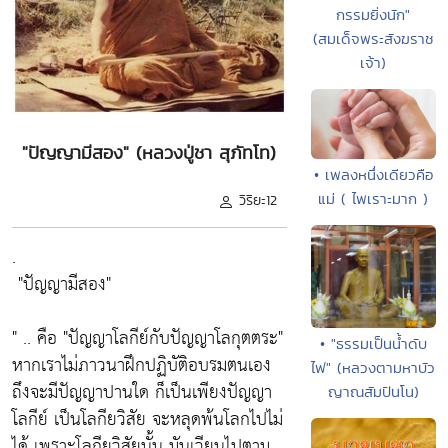
กรรมยิ่งนัก"
(สมเด็จพระสังฆราช
เจ้า)
"ปัญญามีสอง" (หลวงปู่ชา สุภัทโท)
• เพลงหนึ่งเดียวคือ
แม่ ( ไพเราะมาก )
วิริยะ12
.
"ปัญญามีสอง"
" .. คือ
"ปัญญาโลกีย์กับปัญญาโลกุตตระ"
• "ธรรมเป็นน้ำดับ
หากเราไม่ภาวนาฝึกปฏิบัติอบรมตนเอง
ไฟ" (หลวงตามหาบัว
ถึงจะมีปัญญาปานใด ก็เป็นเพียงปัญญา
ญาณสัมปันโน)
โลกีย์ เป็นโลกียวิสัย จะหลุดพ้นโลกไปไม่
ได้ เพราะโลกียวิสัยนั้น มันเวียนไปตาม