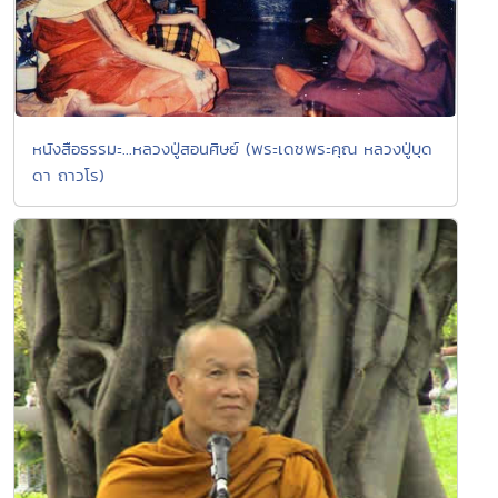
หนังสือธรรมะ...หลวงปู่สอนศิษย์ (พระเดชพระคุณ หลวงปู่บุด
ดา ถาวโร)