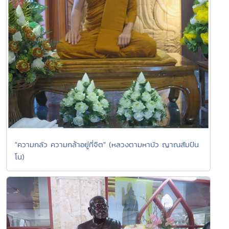
"ความกลัว ความกล้าอยู่ที่จิต" (หลวงตามหาบัว ญาณสัมปัน
โน)