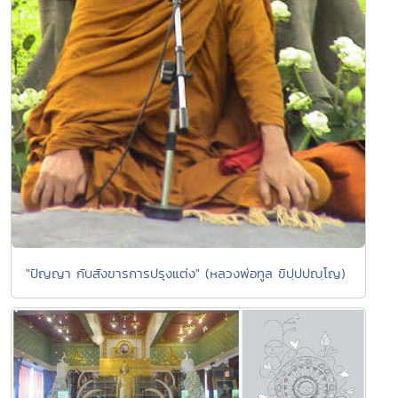
"ปัญญา กับสังขารการปรุงแต่ง" (หลวงพ่อทูล ขิปฺปปญฺโญ)