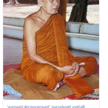
"ละอารมณ์-พิจารณาอารมณ์" (หลวงปู่เทสก์ เทสรังสี)