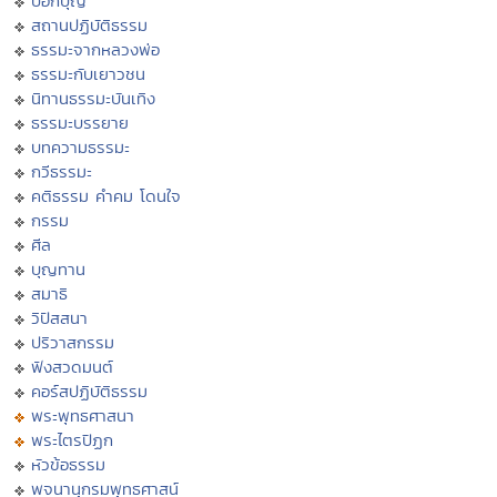
บอกบุญ
สถานปฏิบัติธรรม
ธรรมะจากหลวงพ่อ
ธรรมะกับเยาวชน
นิทานธรรมะบันเทิง
ธรรมะบรรยาย
บทความธรรมะ
กวีธรรมะ
คติธรรม คำคม โดนใจ
กรรม
ศีล
บุญทาน
สมาธิ
วิปัสสนา
ปริวาสกรรม
ฟังสวดมนต์
คอร์สปฏิบัติธรรม
พระพุทธศาสนา
พระไตรปิฏก
หัวข้อธรรม
พจนานุกรมพุทธศาสน์