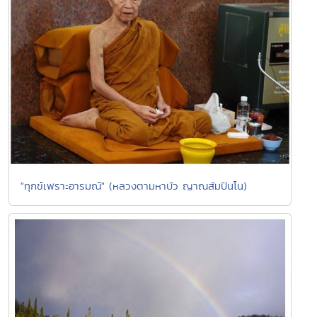
"ทุกข์เพราะอารมณ์" (หลวงตามหาบัว ญาณสัมปันโน)