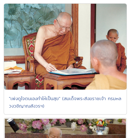
"เพ่งดูใจตนเองทำให้เป็นสุข" (สมเด็จพระสังฆราชเจ้า กรมหล
วงวชิญาณสังวรฯ)