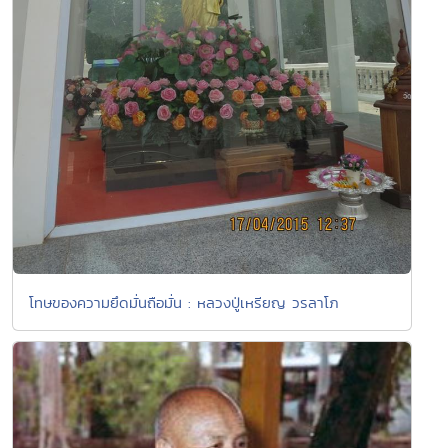
โทษของความยึดมั่นถือมั่น : หลวงปู่เหรียญ วรลาโภ