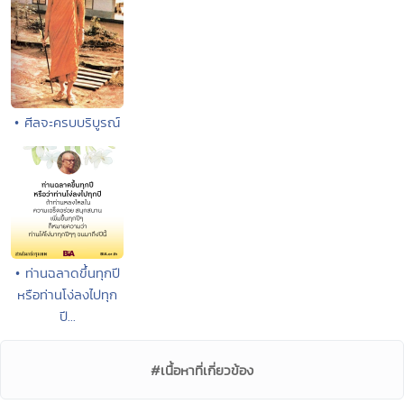
• ศีลจะครบบริบูรณ์
• ท่านฉลาดขึ้นทุกปี
หรือท่านโง่ลงไปทุก
ปี...
#เนื้อหาที่เกี่ยวข้อง