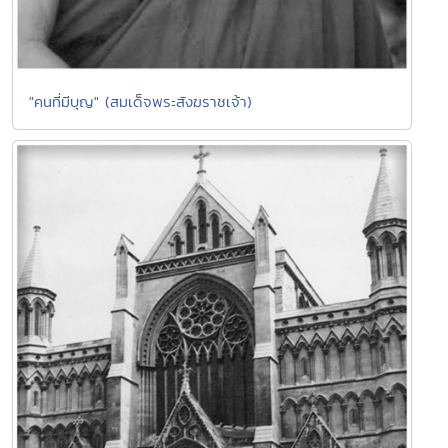
"คนที่มีบุญ" (สมเด็จพระสังฆราชเจ้า)