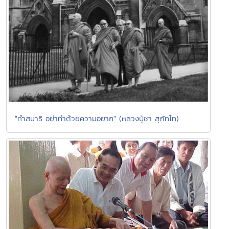
"ทำสมาธิ อย่าทำด้วยความอยาก" (หลวงปู่ชา สุภัทโท)