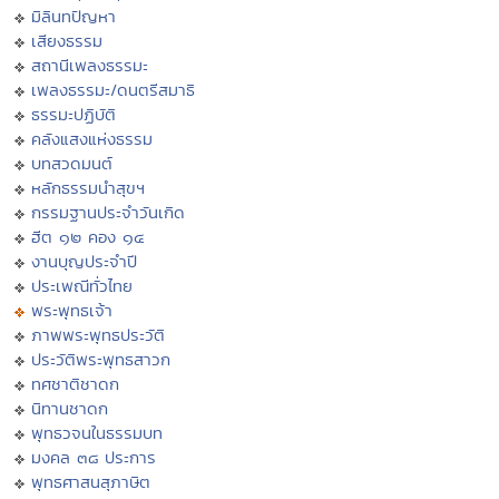
มิลินทปัญหา
เสียงธรรม
สถานีเพลงธรรมะ
เพลงธรรมะ/ดนตรีสมาธิ
ธรรมะปฏิบัติ
คลังแสงแห่งธรรม
บทสวดมนต์
หลักธรรมนำสุขฯ
กรรมฐานประจำวันเกิด
ฮีต ๑๒ คอง ๑๔
งานบุญประจำปี
ประเพณีทั่วไทย
พระพุทธเจ้า
ภาพพระพุทธประวัติ
ประวัติพระพุทธสาวก
ทศชาติชาดก
นิทานชาดก
พุทธวจนในธรรมบท
มงคล ๓๘ ประการ
พุทธศาสนสุภาษิต