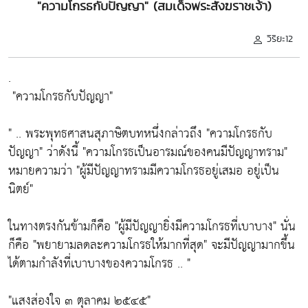
"ความโกรธกับปัญญา" (สมเด็จพระสังฆราชเจ้า)
วิริยะ12
.
"ความโกรธกับปัญญา"
" .. พระพุทธศาสนสุภาษิตบทหนึ่งกล่าวถึง
"ความโกรธกับ
ปัญญา"
ว่าดังนี้
"ความโกรธเป็นอารมณ์ของคนมีปัญญาทราม"
หมายความว่า
"ผู้มีปัญญาทรามมีความโกรธอยู่เสมอ อยู่เป็น
นิตย์"
ในทางตรงกันข้ามก็คือ
"ผู้มีปัญญายิ่งมีความโกรธที่เบาบาง"
นั่น
ก็คือ
"พยายามลดละความโกรธให้มากที่สุด"
จะมีปัญญามากขึ้น
ได้ตามกำลังที่เบาบางของความโกรธ .. "
"แสงส่องใจ ๓ ตุลาคม ๒๕๔๕"