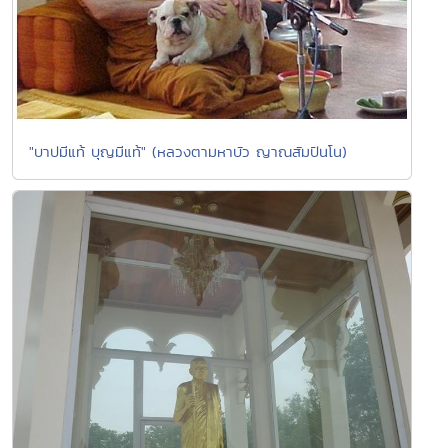
"บาปมีแท้ บุญมีแท้" (หลวงตามหาบัว ญาณสัมปันโน)