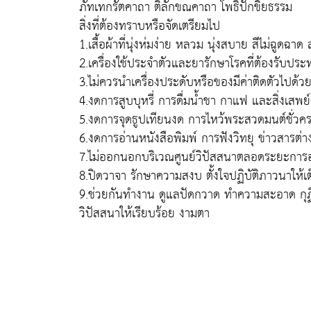
ภัทเทกรัตคาถา ติลักขณคาถา โพธิปักขิยธรรม
สิ่งที่ต้องทราบหรือจัดเตรียมไป
1.เสื้อผ้าที่นุ่งห่มง่าย หลวม นุ่งสบาย สีไม่ฉูดฉา
2.เครื่องใช้ประจำตัวและยารักษาโรคที่ต้องรับปร
3.ไม่ควรนำเครื่องประดับหรือของมีค่าติดตัวไปด้ว
4.งดการสูบบุหรี่ การดื่มน้ำชา กาแฟ และสิ่งเสพย
5.งดการจุดธูปเทียนงด การไหว้พระสวดมนต์ชั่ว
6.งดการอ่านหนังสือพิมพ์ การฟังวิทยุ ข่าวสารต่า
7.ไม่ออกนอกบริเวณศูนย์วิปัสสนาตลอดระยะกา
8.ปิดวาจา รักษาความสงบ ตั้งใจปฏิบัติภาวนาให้เ
9.ช่วยกันทำงาน ดูแลปัดกวาด ทำความสะอาด กุฏิ
วิปัสสนาให้เรียบร้อย งามตา