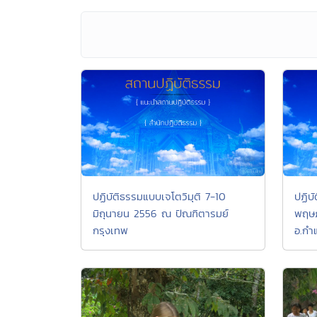
ปฏิบัติธรรมแบบเจโตวิมุติ 7-10
ปฏิบ
มิถุนายน 2556 ณ ปัณฑิตารมย์
พฤษภ
กรุงเทพ
อ.กำ