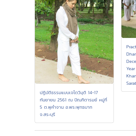
Prac
Dham
Dece
Year
Kham
Sara
ปฏิบัติธรรมแบบเจโตวิมุติ 14-17
กันยายน 2561 ณ ปัณฑิตารมย์ หมู่ที่
5 ต.พุคำจาน อ.พระพุทธบาท
จ.สระบุรี