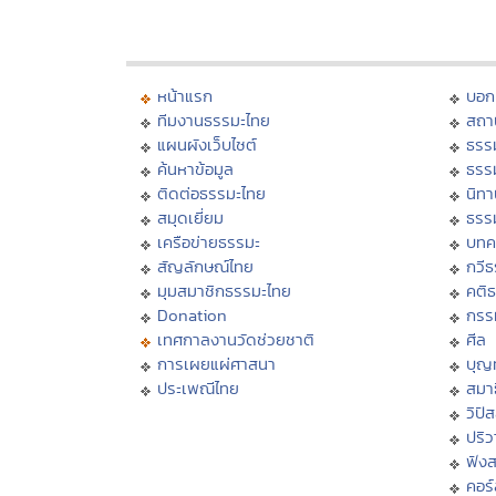
หน้าแรก
บอก
ทีมงานธรรมะไทย
สถา
แผนผังเว็บไซต์
ธรร
ค้นหาข้อมูล
ธรร
ติดต่อธรรมะไทย
นิทา
สมุดเยี่ยม
ธรร
เครือข่ายธรรมะ
บทค
สัญลักษณ์ไทย
กวี
มุมสมาชิกธรรมะไทย
คติ
Donation
กรร
เทศกาลงานวัดช่วยชาติ
ศีล
การเผยแผ่ศาสนา
บุญ
ประเพณีไทย
สมาธ
วิปั
ปริ
ฟัง
คอร์