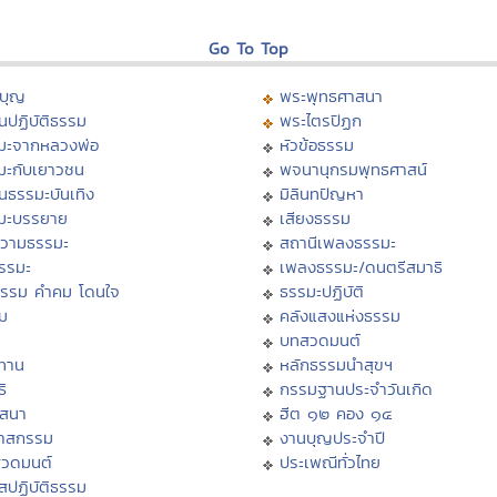
Go To Top
บุญ
พระพุทธศาสนา
นปฏิบัติธรรม
พระไตรปิฏก
มะจากหลวงพ่อ
หัวข้อธรรม
มะกับเยาวชน
พจนานุกรมพุทธศาสน์
นธรรมะบันเทิง
มิลินทปัญหา
มะบรรยาย
เสียงธรรม
วามธรรมะ
สถานีเพลงธรรมะ
ธรรมะ
เพลงธรรมะ/ดนตรีสมาธิ
ธรรม คำคม โดนใจ
ธรรมะปฏิบัติ
ม
คลังแสงแห่งธรรม
บทสวดมนต์
ทาน
หลักธรรมนำสุขฯ
ิ
กรรมฐานประจำวันเกิด
สสนา
ฮีต ๑๒ คอง ๑๔
วาสกรรม
งานบุญประจำปี
สวดมนต์
ประเพณีทั่วไทย
สปฏิบัติธรรม