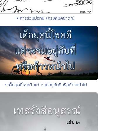
• การร่วมมือกัน (กรุงคมิคชาดก)
• เด็กยุคนี้โชคดี แต่จะจมอยู่กับที่หรือก้าวหน้าไป