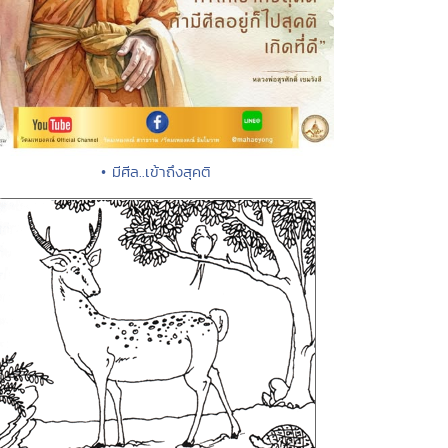
• มีศีล..เข้าถึงสุคติ