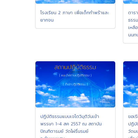
โรงเรียน 2 ภาษา เพื่อเด็กกำพร้าและ
ตารา
ยากจน
ธรรม
เหลื
นนทบุ
ปฏิบัติธรรมแบบเจโตวิมุติวันเข้า
ขอเร
พรรษา 1-4 สค 2557 ณ สถาบัน
ปฏิบ
ปัณฑิตารมย์ วัดไผ่รื่นรมย์
วัดม