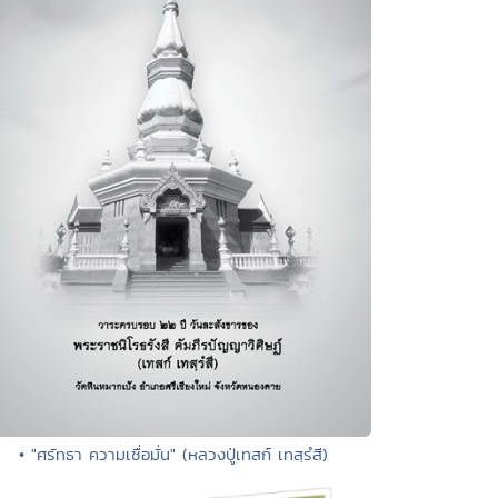
• "ศรัทธา ความเชื่อมั่น" (หลวงปู่เทสก์ เทสฺรํสี)