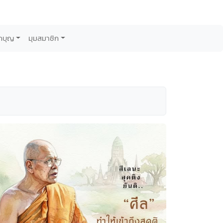
กบุญ
มุมสมาชิก