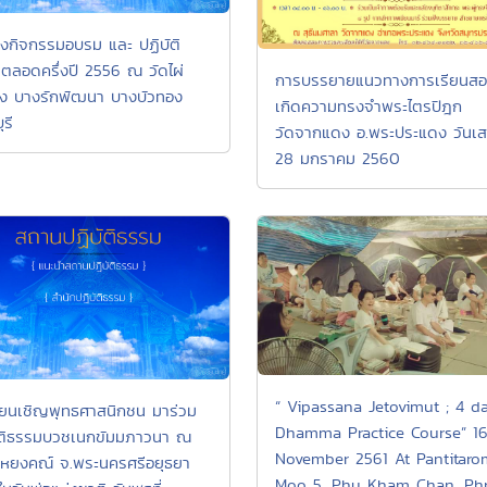
งกิจกรรมอบรม และ ปฏิบัติ
ตลอดครึ่งปี 2556 ณ วัดไผ่
การบรรยายแนวทางการเรียนสอน
อง บางรักพัฒนา บางบัวทอง
เกิดความทรงจำพระไตรปิฎก
รี
วัดจากแดง อ.พระประแดง วันเสาร
28 มกราคม 2560
“ Vipassana Jetovimut ; 4 d
ียนเชิญพุทธศาสนิกชน มาร่วม
Dhamma Practice Course” 16
ัติธรรมบวชเนกขัมมภาวนา ณ
November 2561 At Pantitaro
เหยงคณ์ จ.พระนครศรีอยุธยา
Moo 5, Phu Kham Chan, Ph