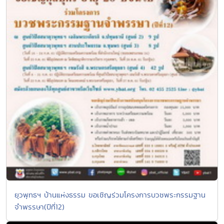
ยุวพุทธฯ บ้านแห่งธรรม ขอเชิญร่วมโครงการบวชพระกรรมฐาน
จำพรรษา(ปีที่12)