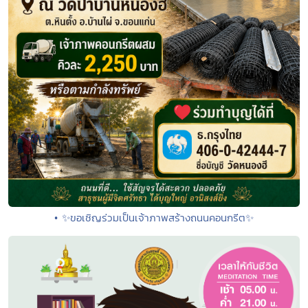
• ✨ขอเชิญร่วมเป็นเจ้าภาพสร้างถนนคอนกรีต✨