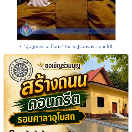
• ."ผู้ปฏิบัติธรรมเป็นนิจ" (หลวงปู่จันทร์ศรี จนฺททีโป)