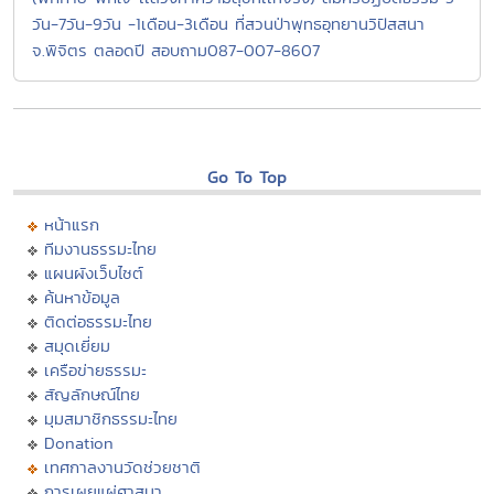
วัน-7วัน-9วัน -1เดือน-3เดือน ที่สวนป่าพุทธอุทยานวิปัสสนา
จ.พิจิตร ตลอดปี สอบถาม087-007-8607
Go To Top
หน้าแรก
ทีมงานธรรมะไทย
แผนผังเว็บไซต์
ค้นหาข้อมูล
ติดต่อธรรมะไทย
สมุดเยี่ยม
เครือข่ายธรรมะ
สัญลักษณ์ไทย
มุมสมาชิกธรรมะไทย
Donation
เทศกาลงานวัดช่วยชาติ
การเผยแผ่ศาสนา