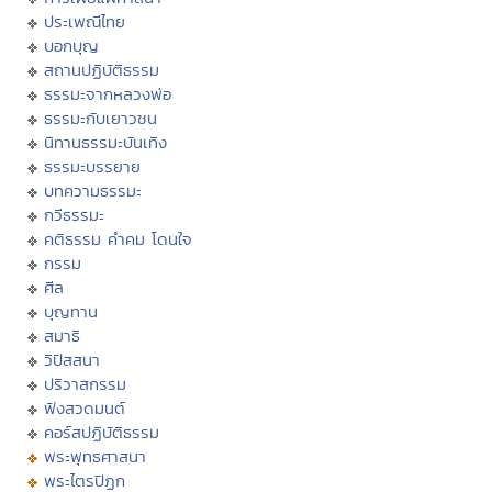
ประเพณีไทย
บอกบุญ
สถานปฏิบัติธรรม
ธรรมะจากหลวงพ่อ
ธรรมะกับเยาวชน
นิทานธรรมะบันเทิง
ธรรมะบรรยาย
บทความธรรมะ
กวีธรรมะ
คติธรรม คำคม โดนใจ
กรรม
ศีล
บุญทาน
สมาธิ
วิปัสสนา
ปริวาสกรรม
ฟังสวดมนต์
คอร์สปฏิบัติธรรม
พระพุทธศาสนา
พระไตรปิฏก