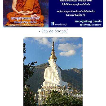
• ชีวิต คือ จิตดวงนี้