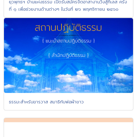
ยุวพุทธฯ บ้านแห่งธรรม เปิดรับสมัครจิตอาสางานวิ่งสู้กิเลส ครั้ง
ที่ ๑ เพื่อช่วยงานด้านต่างๆ ในวันที่ ๒๖ พฤศจิกายน ๒๕๖๐
ธรรมะสำหรับฆารวาส สมาธิกับพ่อผ้าขาว