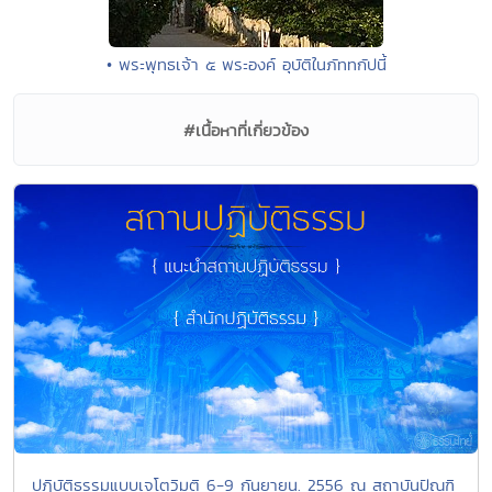
• พระพุทธเจ้า ๕ พระองค์ อุบัติในภัททกัปนี้
#เนื้อหาที่เกี่ยวข้อง
ปฏิบัติธรรมแบบเจโตวิมุติ 6-9 กันยายน. 2556 ณ สถาบันปัณฑิ