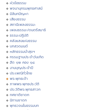
หัวข้อธรรม
พจนานุกรมพุทธศาสน์
มิลินทปัญหา
เสียงธรรม
สถานีเพลงธรรมะ
เพลงธรรมะ/ดนตรีสมาธิ
ธรรมะปฏิบัติ
คลังแสงแห่งธรรม
บทสวดมนต์
หลักธรรมนำสุขฯ
กรรมฐานประจำวันเกิด
ฮีต ๑๒ คอง ๑๔
งานบุญประจำปี
ประเพณีทั่วไทย
พระพุทธเจ้า
ภาพพระพุทธประวัติ
ประวัติพระพุทธสาวก
ทศชาติชาดก
นิทานชาดก
พุทธวจนในธรรมบท