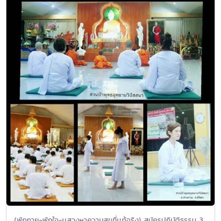
(พักกาย-พักใจ-เเสวงหาความสุขที่เเท้จริง) สมัครปฏิบัติธรรม 3