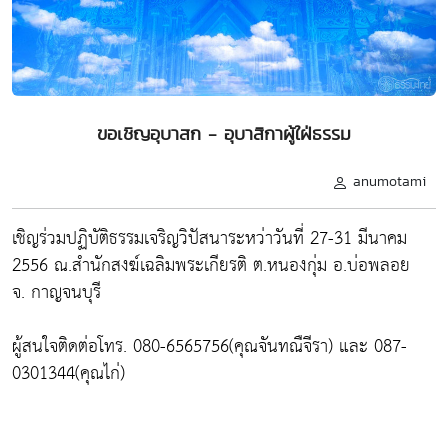
ขอเชิญอุบาสก - อุบาสิกาผู้ใฝ่ธรรม
anumotami
เชิญร่วมปฏิบัติธรรมเจริญวิปัสนาระหว่าวันที่ 27-31 มีนาคม
2556 ณ.สำนักสงฆ์เฉลิมพระเกียรติ ต.หนองกุ่ม อ.บ่อพลอย
จ. กาญจนบุรี
ผู้สนใจติดต่อโทร. 080-6565756(คุณจันทณืจีรา) และ 087-
0301344(คุณไก่)