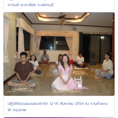
ตารมย์ อ.เขาย้อย จ.เพชรบุรี
ปฏิบัติธรรมแบบอนาคาริก 12-15 สิงหาคม 2554 ณ รามคำแหง
81 กรุงเทพ