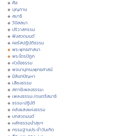
ศีล
บุญทาน
สมาธิ
วิปัสสนา
ปริวาสกรรม
ฟังสวดมนต์
คอร์สปฏิบัติธรรม
พระพุทธศาสนา
พระไตรปิฏก
หัวข้อธรรม
พจนานุกรมพุทธศาสน์
มิลินทปัญหา
เสียงธรรม
สถานีเพลงธรรมะ
เพลงธรรมะ/ดนตรีสมาธิ
ธรรมะปฏิบัติ
คลังแสงแห่งธรรม
บทสวดมนต์
หลักธรรมนำสุขฯ
กรรมฐานประจำวันเกิด