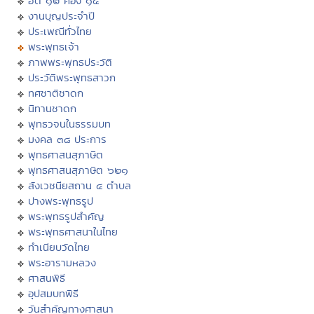
ฮีต ๑๒ คอง ๑๔
งานบุญประจำปี
ประเพณีทั่วไทย
พระพุทธเจ้า
ภาพพระพุทธประวัติ
ประวัติพระพุทธสาวก
ทศชาติชาดก
นิทานชาดก
พุทธวจนในธรรมบท
มงคล ๓๘ ประการ
พุทธศาสนสุภาษิต
พุทธศาสนสุภาษิต ๖๒๑
สังเวชนียสถาน ๔ ตำบล
ปางพระพุทธรูป
พระพุทธรูปสำคัญ
พระพุทธศาสนาในไทย
ทำเนียบวัดไทย
พระอารามหลวง
ศาสนพิธี
อุปสมบทพิธี
วันสำคัญทางศาสนา