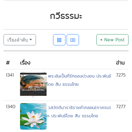
กวีธรรมะ
+
New Post
เรียงลำดับ
#
เรื่อง
อ่าน
1341
7275
พระอันเป็นที่รักของปวงชน ประพันธ์
โดย สืบ ธรรมไทย
1340
7277
วสวัตตีมาราธิราชคำกลอน(ภาคจบ)
๓ ประพันธ์โดย สืบ ธรรมไทย