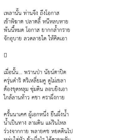
เพลานั้น ท่านจึง ถึงโอกาส
เข้าพิฆาต ปลาตลี้ หนีหลบหาย
พ้นนี้หมด โอกาส ยากกล้ำกราย
จักอุบาย ลวดลายใด ให้คิดเอา

เมื่อนั้น… พรานป่า นัยน์ตาปิด
ครุ่นดำริ ตริเหลี่ยมคู ดูไม่เขลา
ต้องขุดหลุม ซุ่มดิน ลอบยิงเอา
ใกล้ลานท้าว คชา คราผึ่งกาย
ครั้นนาเคศ ผู้เอกหนึ่ง ยืนผึ่งน้ำ
น้ำเป็นทาง ลามดิน แผ่รินไหล
ร่วงจากกาย พลายคช หยดดินไป
หล่นใส่หัว ข้าเมื่อไร ได้ตายพลัน