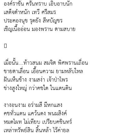
องค์ราชัน ครั้นทราบ เอิบอาบนัก
เสด็จตำหนัก เทวี ศรีสมร
ประคองนุช รุดยัง สีหบัญชร
เชิญเนื้ออ่อน มองพราน ตามสบาย

เมื่อนั้น….ท้าวสนม สมจิต พิศพรานเถื่อน
ชายตาเลื่อน เอื้อนความ ยามหลับใหล
ฝันเห็นช้าง งามสง่า เจ้าป่าไพร
ช่างสูงใหญ่ กว่าคชใด ในแดนดิน
งางอนงาม อร่ามสี มีหกแสง
คชทั่วแดน แคว้นดง พนมสิงค์
หมดไผท ไม่เทียบ เปรียบคชินทร์
เหล่าทรัพย์สิน สิ้นหล้า ไร้ค่ายล