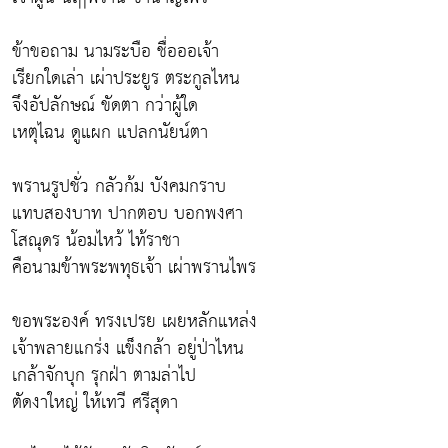
ข้าขอถาม นามระบือ ชื่อออเจ้า
เรียกใดเล่า เผ่าประยูร ตระกูลไหน
จึงอัปลักษณ์ ขัดตา กว่าผู้ใด
เหตุไฉน ดูแผก แปลกนัยน์ตา
พรานรูปชั่ว กลัวก้ม บังคมกราบ
แทบสองบาท ปากตอบ บอกพงศา
โสณุดร น้อมไหว้ ไท้ราชา
คือนามข้าพระพทุธเจ้า เผ่าพรานไพร
ขอพระองค์ ทรงเปรย เผยหลักแหล่ง
เจ้าพลายแกร่ง แข็งกล้า อยู่ป่าไหน
เกล้าจักบุก รุกฝ่า ตามล่าไป
ตัดงาใหญ่ ให้เทวี ศรีสุดา