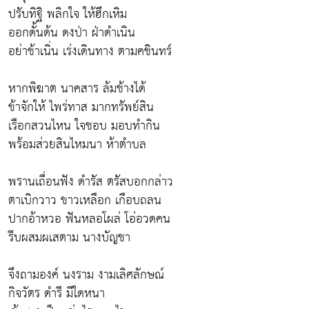
ปรับทิฐิ พลิกใจ ให้ฮึกเหิม
ออกดั้นด้น ดงป่า ฝ่าดำเนิน
อย่าช้าเนิ่น เร่งเดินทาง ตามคชินทร์
หากพิฆาต นาคสาร ล้มช้างได้
ข้าจักให้ ไพร่ทาส มากทรัพย์สิน
เรือกสวนไหน ใจชอบ มอบทำกิน
พร้อมส่วยสินไหมนา ห้าตำบล
พรานเถื่อนฟัง ดำรัส ตรัสบอกกล่าว
ตาเบิกวาว ขาวเหลือก เกือบถลน
ปากอ้าหวอ ฟันหลอโผล่ โอ่อวดคน
รีบผสมผเสตาม นางบัญชา
จึงถามองค์ นงราม งามเลิศลักษณ์
กิจวัตร ดำรี มีใดหนา