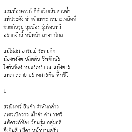
แถมท้องครรภ์ ก็กำเริบเสิบสานซ้ำ
แพ้ประดัง ช่างจำเพาะ เหมาะเหลือที่
ช่วยกันรุม สุมน้อง รุ่มร้อนทวี
อยากจักลี้ หนีหน้า ลาจากไกล
แม้ไม่สม อารมณ์ ระทมคิด
น้องคงจิต ปลิดดับ ชีพตักษัย
ใจคับข้อง หมองเหงา เฉาแห้งตาย
แหลกสลาย อย่าหมายคืน ฟื้นชีวี

ธรณินทร์ ยินคำ รำพันกล่าว
เนตรเบิกวาว เฝ้าจำ คำมารศรี
แพ้ครรภ์ท้อง ร้อนรุ่ม กลุ่มฤดี
จึงยินดี ปรีดา หน้าบานครัน