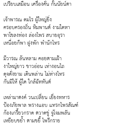
เปรียบเสมือน เครื่องคั่น กั้นนัยน์ตา
เจ้าพารณ ดมไร ผู้ใหญ่ยิ่ง
ครอบครองถิ่น หิมพานต์ งามใดหา
พาโขลงท่อง ล่องไพร สบายอุรา
เหนื่อยก็พา ฝูงพัก พำนักไทร
มีวารณ ล้นหลาม คอยตามเฝ้า
งาใหญ่ยาว ขาวอ่อน เท่างอนไถ
ดุจดั่งยาม เดินพล่าน ไม่ห่างไทร
กันมิให้ ผู้ใด ใกล้ฉัททันต์
เหล่ามาตงค์ วนเปลี่ยน เยี่ยงทหาร
ป้องภัยพาล พรางแอบ แทรกไพรสัณฑ์
ก้องเกรี้ยวกราด ตวาดขู่ จู่โจมพลัน
เหยียบขย้ำ ตามขยี้ ไพรีกราย