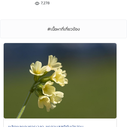
7,278
#เนื้อหาที่เกี่ยวข้อง
ผลิตผลของการเวลา ชรตานุสสติกัมมัฏฐาน