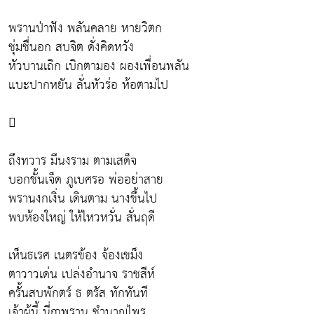
พรานป่าฟัง พลันคลาย หายวิตก
ชุ่มชื่นอก สบจิต ดั่งคิดหวัง
หัวบานเถิก เบิกตามอง ผองเพื่อนพลัน
แบะปากหยัน ลั่นหัวร่อ ห้อตามไป

ถึงทวาร มีนงราม ตามเสด็จ
บอกชั้นเจ็ด ภูเบศรอ พ่ออย่าสาย
พรานงกเงิ่น เดินตาม นางขึ้นไป
พบห้องใหญ่ ให้ไหวหวั่น สั่นฤดี
เห็นธเรศ เนตรข้อง จ้องเขม็ง
ตาวาวเด่น เปล่งอำนาจ ราชสีห์
ครั้นสบพักตร์ ธ ตรัส ทักทันที
เจ้าผู้นี้ นี่ฤาพราน ชำนาญไพร