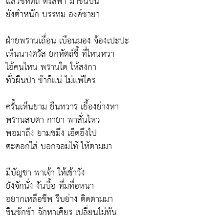
แล้วชี้หัตถ์ ตรัสพา มาชั้นบน
ยังตำหนัก บรรทม องค์ชายา
ฝ่ายพรานเถื่อน เบือนมอง จ้องเปะปะ
เห็นนางตรัส ยกหัตถ์ชี้ ที่ไหนหวา
ไอ้คนไหน พรานใด ให้สงกา
ทั่วผืนป่า ข้าก็แน่ ไม่แพ้ใคร
ครั้นเห็นยาม ยืนทวาร เยื้องย่างหา
พรานสบตา กายา พาสั่นไหว
พอมาถึง ยามขมึง เอ็ดอึงไป
ตะคอกใส่ บอกจอมไท้ ให้ตามมา
มีบัญชา พาเจ้า ให้เข้าวัง
ยังจักนั่ง งันบื้อ ทึ่มทื่อหนา
อยากเหลือชีพ รีบย่าง ติดตามมา
ขืนชักช้า จักหาเศียร เปลี่ยนไม่ทัน