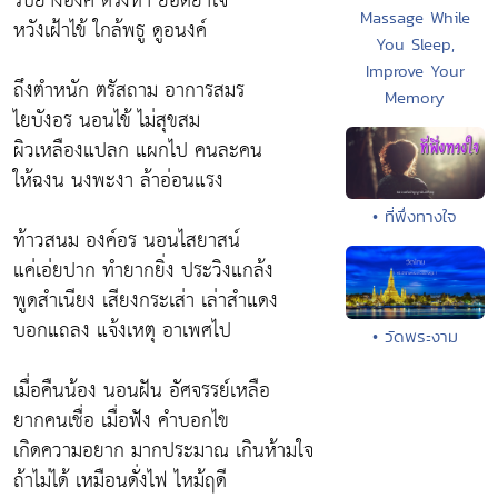
รีบย่างองค์ ตรงหา ยอดยาใจ
Massage While
หวังเฝ้าไข้ ใกล้พธู ดูอนงค์
You Sleep,
Improve Your
ถึงตำหนัก ตรัสถาม อาการสมร
Memory
ไยบังอร นอนไข้ ไม่สุขสม
ผิวเหลืองแปลก แผกไป คนละคน
ให้ฉงน นงพะงา ล้าอ่อนแรง
• ที่พึ่งทางใจ
ท้าวสนม องค์อร นอนไสยาสน์
แค่เอ่ยปาก ทำยากยิ่ง ประวิงแกล้ง
พูดสำเนียง เสียงกระเส่า เล่าสำแดง
บอกแถลง แจ้งเหตุ อาเพศไป
• วัดพระงาม
เมื่อคืนน้อง นอนฝัน อัศจรรย์เหลือ
ยากคนเชื่อ เมื่อฟัง คำบอกไข
เกิดความอยาก มากประมาณ เกินห้ามใจ
ถ้าไม่ได้ เหมือนดั่งไฟ ไหม้ฤดี