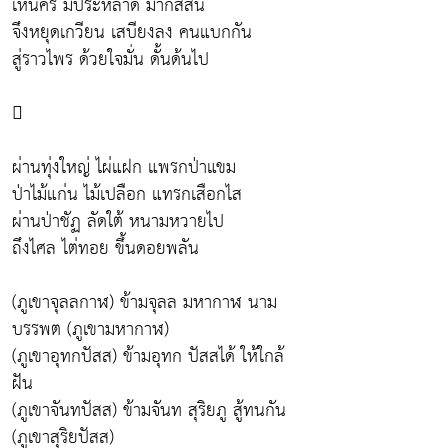
เห็นคิรี มีประหลาด มากสีสัน
จึงหยุดเกวียน เสบียงลง คนแบกกัน
สู่ราวไพร ด้วยใจมั่น ดั้นด้นไป

ผ่านทุ่งใหญ่ ไผ่แฝก แพรกป่าแขม
ป่าไม้แก่น ไม้เปลือก แทรกเสือกไส
ผ่านป่าชัฏ ลัดใต้ หนามหวายไป
ถึงไศล ไต่ทอย ขึ้นดอยพลัน
(ภูเขาจุลลกาฬ) ข้ามจุลล มหากาฬ นาม
บรรพต (ภูเขามหากาฬ)
(ภูเขาอุทกปัสส) ข้ามอุทก ปัสสได้ ให้ใกล้
ฝัน
(ภูเขาจันทปัสส) ข้ามจันท สุริยภู สู้ทนกัน
(ภูเขาสุริยปัสส)