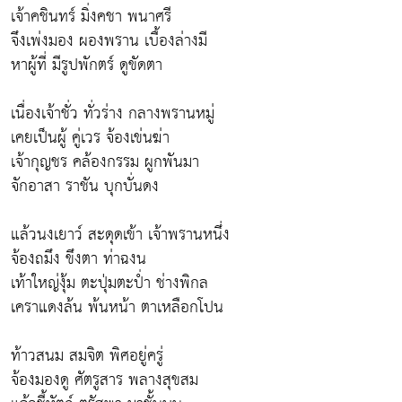
เจ้าคชินทร์ มิ่งคชา พนาศรี
จึงเพ่งมอง ผองพราน เบื้องล่างมี
หาผู้ที่ มีรูปพักตร์ ดูขัดตา
เนื่องเจ้าชั่ว ทั่วร่าง กลางพรานหมู่
เคยเป็นผู้ คู่เวร จ้องเข่นฆ่า
เจ้ากุญชร คล้องกรรม ผูกพันมา
จักอาสา ราชัน บุกบั่นดง
แล้วนงเยาว์ สะดุดเข้า เจ้าพรานหนึ่ง
จ้องถมึง ขึงตา ท่าฉงน
เท้าใหญ่งุ้ม ตะปุ่มตะป่ำ ช่างพิกล
เคราแดงล้น พ้นหน้า ตาเหลือกโปน
ท้าวสนม สมจิต พิศอยู่ครู่
จ้องมองดู ศัตรูสาร พลางสุขสม