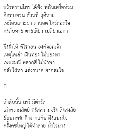
ขรัวพรานไพร ได้ฟัง พลันเหงื่อท่วม
คิดทบทวน ถ้วนที ฤดีหาย
เหมือนเลาะผา ตาบอด ใคร่ถอดใจ
คงลับหาย ตายเดียว เปลี่ยวเอกา
จึงร่ำไห้ พิไรวอน องค์จอมเจ้า
เหตุใดเล่า เงินทอง ไม่ปองหา
เพชรมณี หลากสี ไม่นำพา
กลับใฝ่หา แต่งานาค ยากสมใจ

ลำดับนั้น เทวี มีดำรัส
เล่าความสัตย์ ตรัสความจริง สิ่งสงสัย
ย้อนภพชาติ มากแค้น ฝังแน่นใจ
ครั้งคชใหญ่ ได้ทำลาย น้ำใจนาง