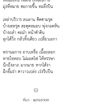
พอแลเห็น ใจเต้น เร่งเผ่นกาย
มุ่งที่หมาย ตะกายขึ้น ทะลึ่งปีน
เหล่าบริวาร ลนลาน ติดตามรุด
บ้างเซทรุด สะดุดหมอบ พุ่งกอดหิน
บ้างถลำ คะมำ หน้าตำดิน
ลุกได้วิ่ง กลัวทิ้งเดียว เปลี่ยวเอกา
พรานฉกาจ อาบเหงื่อ เนื้อถลอก
หายใจหอบ ไม่มอดไฟ ให้หรรษา
นึกถึงลาภ มากมาย หากได้งา
ฉีกยิ้มร่า ตาวาวเปล่ง เร่งรีบปีน
ที่มา : พุทธชาดก