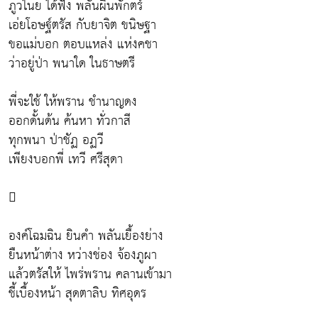
ภูวไนย ได้ฟัง พลันผินพักตร์
เอ่ยโอษฐ์ตรัส กับยาจิต ขนิษฐา
ขอแม่บอก ตอบแหล่ง แห่งคชา
ว่าอยู่ป่า พนาใด ในธาษตรี
พี่จะใช้ ให้พราน ชำนาญดง
ออกดั้นด้น ค้นหา ทั่วกาสี
ทุกพนา ป่าชัฏ อฏวี
เพียงบอกพี่ เทวี ศรีสุดา

องค์โฉมฉิน ยินคำ พลันเยื้องย่าง
ยืนหน้าต่าง หว่างช่อง จ้องภูผา
แล้วตรัสให้ ไพร่พราน คลานเข้ามา
ชี้เบื้องหน้า สุดตาลิบ ทิศอุดร