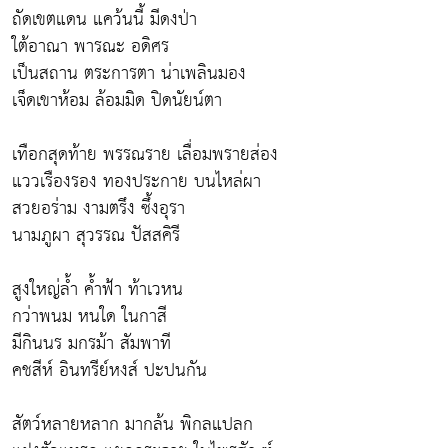
ถัดเขตแดน แคว้นนี้ มีดงป่า
ใต้อาณา พารณะ อดิศร
เป็นสถาน ตระการตา น่าเพลินมอง
เจ็ดเขาห้อม ล้อมมิด ปิดนัยน์ตา
เทือกสุดท้าย พรรณราย เลื่อมพรายส่อง
แววเรืองรอง ทองประกาย บนไหล่ผา
สวยอร่าม งามตรึง ซึ้งอุรา
นามภูผา สุวรรณ ปัสสคิรี
สูงใหญ่ล้ำ ค้ำฟ้า ท้าเวหน
กว่าพนม หนใด ในกาสี
มีกินนร มกรม้า สัมพาที
คชสีห์ อินทรีย์หงส์ ปะปนกัน
สัตว์หลายหลาก มากล้น พิกลแปลก