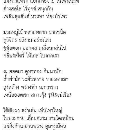
แฝงตัวแทรก แยกกระจาย ในไพรสัณฑ์
ต่างสดใส ไร้ทุกข์ สนุกกัน
เพลินสุขสันต์ หรรษา ท่องป่าไพร
มวลหมู่ไม้ หลายหลาก มากชนิด
ดูวิจิตร ผลิงาม อร่ามไสว
ชูช่อดอก ออกผล เกลื่อนกล่นไป
กลิ่นรสไซร้ ให้ไกล ไปจากเรา
ณ ยอดผา คูหาทอง กินนรพัก
ถ้ำพำนัก ระยับพราย รายรอบเขา
สูงสล้าง พร่างฟ้า นภาพราว
เหนือยอดเขา สกาวรุ้ง รุ่งโรจน์เรือง
ใต้เชิงผา สง่าเด่น เห็นไทรใหญ่
ใบประกาย เลื่อมคราม งามใดเหมือน
แผ่กิ่งก้าน ย่านพราง ดูลางเลือน