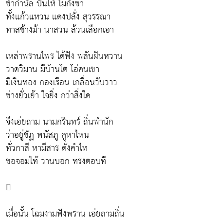
ข้ากำนัล ปันให้ ไม่กังขา
ทั้งแก้วแหวน แดงปลั่ง สุวรรณา
ทาสช้างม้า นาสวน ล้วนเลือกเอา
เหล่าพรานไพร ได้ฟัง พลันฝันหวาน
วาดวิมาน มีบ้านโต โอ่คนเขา
มีเงินทอง กองเรือน เกลื่อนวับวาว
ช่างยั่วเย้า ใจยิ่ง กว่าสิ่งใด
จึงเอ่ยถาม นามกรินทร์ ถิ่นพำนัก
ว่าอยู่ชัฏ พนัสภู คูหาไหน
ทั่วกาสี หามีสาร ดั่งคำไท
ขอจอมไท้ วานบอก ทรงตอบที

เมื่อนั้น โฉมงามฟังพราน เอ่ยถามถิ่น