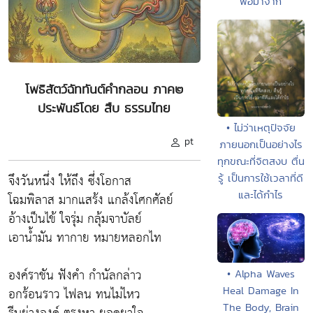
พ่อมาจาก
โพธิสัตว์ฉัททันต์คำกลอน ภาค๒
ประพันธ์โดย สืบ ธรรมไทย
• ไม่ว่าเหตุปัจจัย
pt
ภายนอกเป็นอย่างไร
ทุกขณะที่จิตสงบ ตื่น
จึงวันหนึ่ง ให้ถึง ซึ่งโอกาส
รู้ เป็นการใช้เวลาที่ดี
และได้กำไร
โฉมพิลาส มากแสร้ง แกล้งโศกศัลย์
อ้างเป็นไข้ ใจรุ่ม กลุ้มจาบัลย์
เอาน้ำมัน ทากาย หมายหลอกไท
องค์ราชัน ฟังคำ กำนัลกล่าว
• Alpha Waves
Heal Damage In
อกร้อนราว ไฟลน ทนไม่ไหว
The Body, Brain