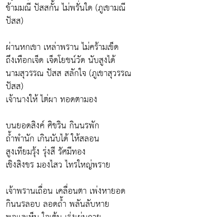
ข้ามมณี ปัสสกั้น ไม่พรั่นใด (ภูเขามณี
ปัสส)
ผ่านหกเขา เหล่าพราน ไม่คร้ามเข็ด
ถึงเทือกเจ็ด เจ็ดโยชน์วัด นับสูงได้
นามสุวรรณ ปัสส สลักใจ (ภูเขาสุวรรณ
ปัสส)
เจ้านางให้ ไต่ผา ทอดตามอง
บนยอดสิงค์ ศิขริน กินนรพัก
ถ้ำพำนัก เกินนับได้ ให้สลอน
สูงเทียมรุ้ง รุ่งสี รัศมีทอง
เชิงสิงขร มองไสว ไทรใหญ่พราย
เจ้าพรานเถื่อน เคลื่อนตา เพ่งหายอด
กินนรลอบ ลอดถ้ำ พลันลับหาย