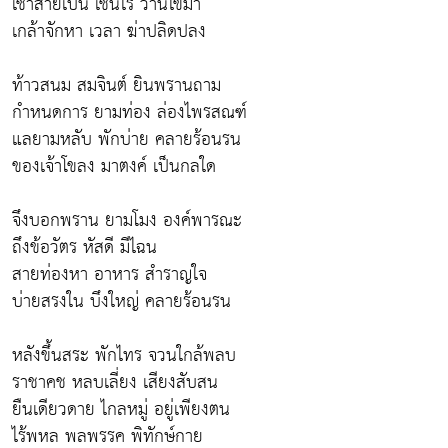
เช้าสายเป็น เช่นไร วานไขมา
เกล้าจักหา เวลา ฆ่าปลิดปลง
ท้าวสนม สมจินต์ ยินพรานถาม
กำหนดการ ยามท่อง ล่องไพรสณฑ์
แลยามหลับ พักบ่าย คลายร้อนรน
ของเจ้าโขลง มาตงค์ เป็นกลใด
จึงบอกพราน ยามโมง องค์พารณะ
ถึงข้อวัตร หัสดี มีไฉน
สายท่องหา อาหาร สำราญใจ
บ่ายสรงใน บึงใหญ่ คลายร้อนรน
หลังขึ้นสระ พักไทร จวนใกล้พลบ
ราชาคช หลบเลี่ยง เสียงสับสน
ยืนเดียวดาย ไกลหมู่ อยู่เพียงตน
ไร้พหล พลพรรค พิทักษ์กาย