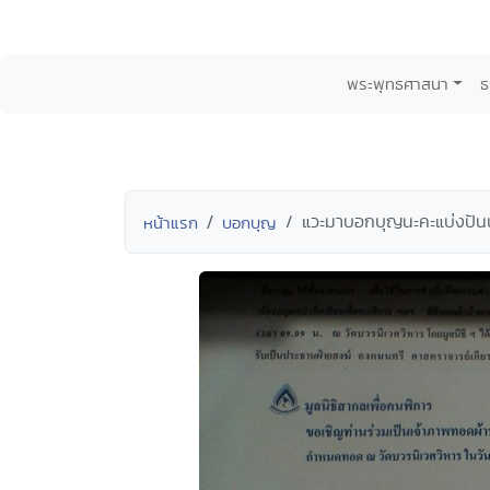
พระพุทธศาสนา
ธ
แวะมาบอกบุญนะคะแบ่งปันน้
หน้าแรก
บอกบุญ