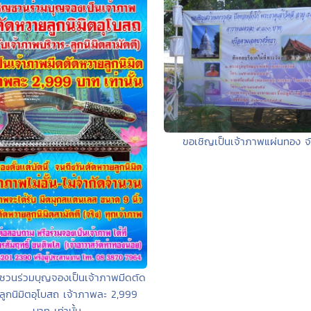
ขอเชิญเป็นเจ้าภาพแผ่นทอง จ
ชวนร่วมบุญจองเป็นเจ้าภาพมีดตัด
ูกนิมิตอุโบสถ เจ้าภาพละ 2,999
บาท เท่านั้น