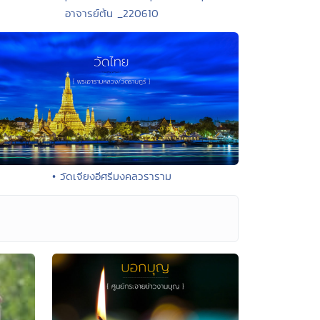
อาจารย์ต้น _220610
• วัดเจียงอีศรีมงคลวราราม