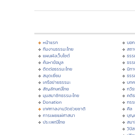
หน้าแรก
บอก
ทีมงานธรรมะไทย
สถา
แผนผังเว็บไซต์
ธรร
ค้นหาข้อมูล
ธรร
ติดต่อธรรมะไทย
นิทา
สมุดเยี่ยม
ธรร
เครือข่ายธรรมะ
บทค
สัญลักษณ์ไทย
กวี
มุมสมาชิกธรรมะไทย
คติ
Donation
กรร
เทศกาลงานวัดช่วยชาติ
ศีล
การเผยแผ่ศาสนา
บุญ
ประเพณีไทย
สมาธ
วิปั