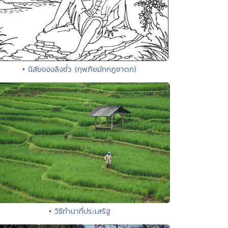
• นิสัยของลิงชั่ว (ทุพภิยมักกฏชาดก)
• วิธีทำนาที่ประเสริฐ