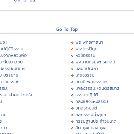
Go To Top
บุญ
พระพุทธศาสนา
นปฏิบัติธรรม
พระไตรปิฏก
มะจากหลวงพ่อ
หัวข้อธรรม
มะกับเยาวชน
พจนานุกรมพุทธศาสน์
นธรรมะบันเทิง
มิลินทปัญหา
มะบรรยาย
เสียงธรรม
วามธรรมะ
สถานีเพลงธรรมะ
ธรรมะ
เพลงธรรมะ/ดนตรีสมาธิ
ธรรม คำคม โดนใจ
ธรรมะปฏิบัติ
ม
คลังแสงแห่งธรรม
บทสวดมนต์
ทาน
หลักธรรมนำสุขฯ
ิ
กรรมฐานประจำวันเกิด
สสนา
ฮีต ๑๒ คอง ๑๔