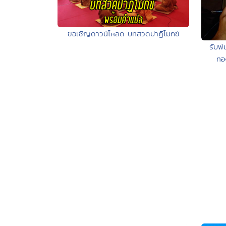
ขอเชิญดาวน์โหลด บทสวดปาฏิโมกข์
รับพ
ทอ