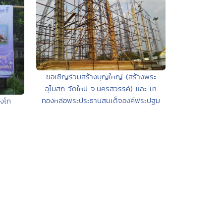
ขอเชิญร่วมสร้างบุญใหญ่ (สร้างพระ
อุโบสถ วัดใหม่ จ.นครสวรรค์) และ เท
ทองหล่อพระประธานสมเด็จองค์พระปฐม
ังโก