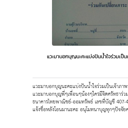
แวะมาบอกบุญนะคะแบ่งปันน้ำใจร่วมเป็นเ
แวะมาบอกบุญนะคะแบ่งปันน้ำใจร่วมเป็นเจ้าภาพท
แวะมาบอกบุญพี่ๆเพื่อนๆน้องๆใครมีจิตศรัทธาร่
ธนาคารไทยพาณิชย์-ออมทรัพย์ เลขที่บัญชี 407-43
แจ้งชื่อหลังโอนมานะคะ อนุโมทนาบุญทุกๆปัจจัย