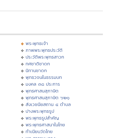
พระพุทธเจ้า
ภาพพระพุทธประวัติ
ประวัติพระพุทธสาวก
ทศชาติชาดก
นิทานชาดก
พุทธวจนในธรรมบท
มงคล ๓๘ ประการ
พุทธศาสนสุภาษิต
พุทธศาสนสุภาษิต ๖๒๑
สังเวชนียสถาน ๔ ตำบล
ปางพระพุทธรูป
พระพุทธรูปสำคัญ
พระพุทธศาสนาในไทย
ทำเนียบวัดไทย