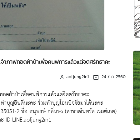
จ้าภาพทอดผ้าป่าเพื่อคนพิการแล้วแต่จิตศรัทธาคะ
aofjung2in1
24 ก.ค. 2560
อดผ้าป่าเพื่อคนพิการแล้วแต่จิตศรัทธาคะ
วมทำบุญยินดีนะคะ ร่วมทำบุญโอนปัจจัยมาได้นะคะ
5051-2 ชื่อ ดนุพงษ์ กลิ่นษร (สาขาเซ็นทรัล เวสต์เกต)
คะ ID LINE.aofjung2in1