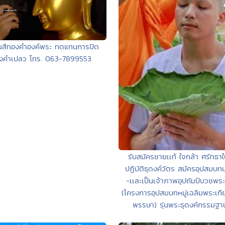
่นสีทองคำองค์พระ ทดแทนการปิด
งคำเปลว โทร. 063-7899553
รับสมัครชายเเท้ ใจกล้า ศรัทธา
ปฏิบัติธุดงค์วัตร สมัครอุปสมบทน
-เเละเป็นเจ้าภาพอุปถัมป์บวชพระ
(โครงการอุปสมบทหมู่เฉลิมพระเกี
พรรษา) รุ่นพระธุดงค์กรรมฐา