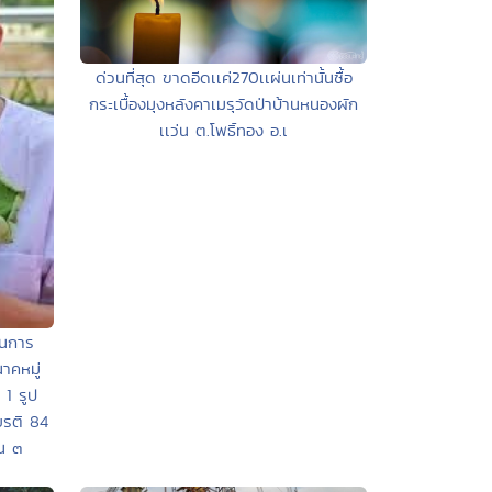
ด่วนที่สุด ขาดอีดเเค่270เเผ่นเท่านั้นซื้อ
กระเบื้องมุงหลังคาเมรุวัดป่าบ้านหนองผัก
เเว่น ต.โพธิ์ทอง อ.เ
ในการ
าคหมู่
 1 รูป
ยรติ 84
น ๓