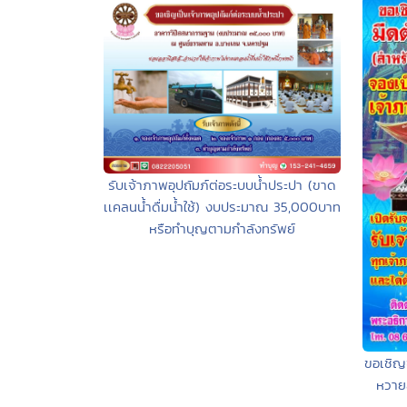
รับเจ้าภาพอุปถัมภ์ต่อระบบน้ำประปา (ขาด
เเคลนน้ำดื่มน้ำใช้) งบประมาณ 35,000บาท
หรือทำบุญตามกำลังทรัพย์
ขอเชิญ
หวายล