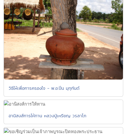
วิธีให้เพื่อการครองใจ - พ.อ.ปิ่น มุทุกันต์
อานิสงส์การให้ทาน หลวงปู่เหรียญ วรลาโภ