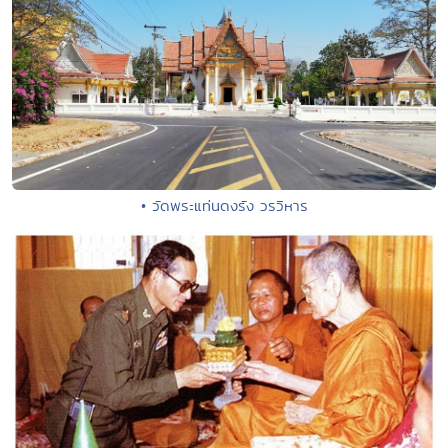
• วัดพระแท่นดงรัง วรวิหาร