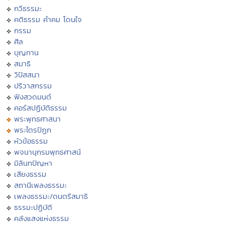
กวีธรรมะ
คติธรรม คำคม โดนใจ
กรรม
ศีล
บุญทาน
สมาธิ
วิปัสสนา
ปริวาสกรรม
ฟังสวดมนต์
คอร์สปฏิบัติธรรม
พระพุทธศาสนา
พระไตรปิฏก
หัวข้อธรรม
พจนานุกรมพุทธศาสน์
มิลินทปัญหา
เสียงธรรม
สถานีเพลงธรรมะ
เพลงธรรมะ/ดนตรีสมาธิ
ธรรมะปฏิบัติ
คลังแสงแห่งธรรม