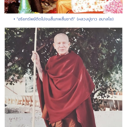
• "อริยทรัพย์ติดไปจนสิ้นภพสิ้นชาติ" (หลวงปูขาว อนาลโย)