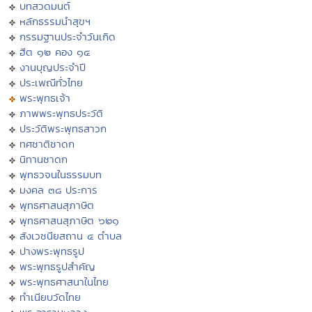
บทสวดมนต์
หลักธรรมนำสุขฯ
กรรมฐานประจำวันเกิด
ฮีต ๑๒ คอง ๑๔
งานบุญประจำปี
ประเพณีทั่วไทย
พระพุทธเจ้า
ภาพพระพุทธประวัติ
ประวัติพระพุทธสาวก
ทศชาติชาดก
นิทานชาดก
พุทธวจนในธรรมบท
มงคล ๓๘ ประการ
พุทธศาสนสุภาษิต
พุทธศาสนสุภาษิต ๖๒๑
สังเวชนียสถาน ๔ ตำบล
ปางพระพุทธรูป
พระพุทธรูปสำคัญ
พระพุทธศาสนาในไทย
ทำเนียบวัดไทย