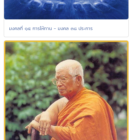
มงคลที่ ๑๕ การให้ทาน - มงคล ๓๘ ประการ