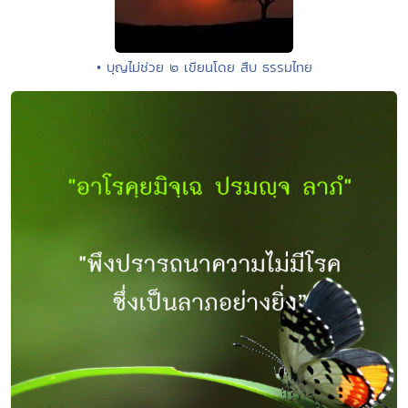
• บุญไม่ช่วย ๒ เขียนโดย สืบ ธรรมไทย