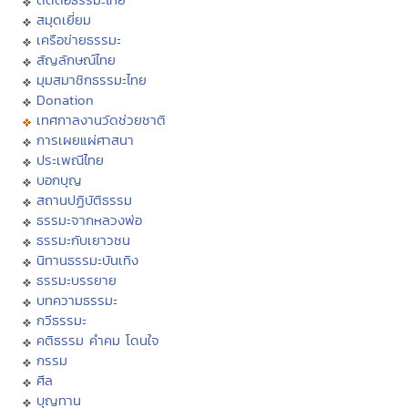
สมุดเยี่ยม
เครือข่ายธรรมะ
สัญลักษณ์ไทย
มุมสมาชิกธรรมะไทย
Donation
เทศกาลงานวัดช่วยชาติ
การเผยแผ่ศาสนา
ประเพณีไทย
บอกบุญ
สถานปฏิบัติธรรม
ธรรมะจากหลวงพ่อ
ธรรมะกับเยาวชน
นิทานธรรมะบันเทิง
ธรรมะบรรยาย
บทความธรรมะ
กวีธรรมะ
คติธรรม คำคม โดนใจ
กรรม
ศีล
บุญทาน