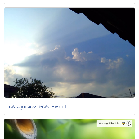
เพลงลูกทุ่งธรรมะเพราะๆชุดที่1