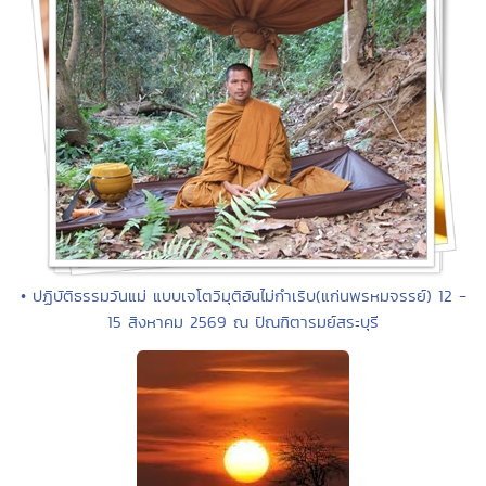
• ปฏิบัติธรรมวันแม่ แบบเจโตวิมุติอันไม่กำเริบ(แก่นพรหมจรรย์) 12 -
15 สิงหาคม 2569 ณ ปัณฑิตารมย์สระบุรี