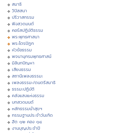
สมาธิ
วิปัสสนา
ปริวาสกรรม
ฟังสวดมนต์
คอร์สปฏิบัติธรรม
พระพุทธศาสนา
พระไตรปิฏก
หัวข้อธรรม
พจนานุกรมพุทธศาสน์
มิลินทปัญหา
เสียงธรรม
สถานีเพลงธรรมะ
เพลงธรรมะ/ดนตรีสมาธิ
ธรรมะปฏิบัติ
คลังแสงแห่งธรรม
บทสวดมนต์
หลักธรรมนำสุขฯ
กรรมฐานประจำวันเกิด
ฮีต ๑๒ คอง ๑๔
งานบุญประจำปี