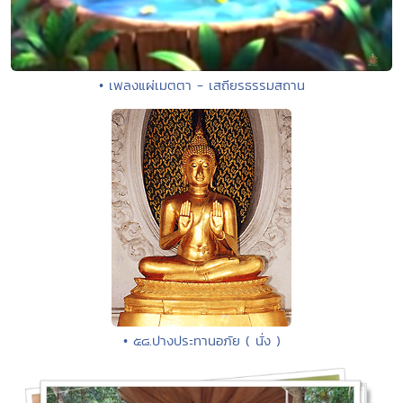
• เพลงแผ่เมตตา - เสถียรธรรมสถาน
• ๕๘.ปางประทานอภัย ( นั่ง )