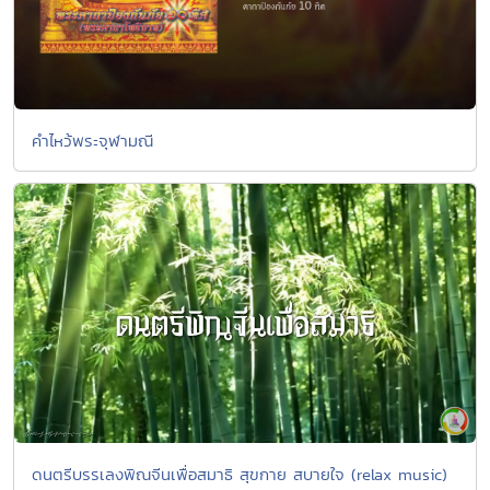
คำไหว้พระจุฬามณี
ดนตรีบรรเลงพิณจีนเพื่อสมาธิ สุขกาย สบายใจ (relax music)