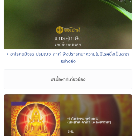
• อาโรคฺยมิจฺเฉ ปรมญฺจ ลาภํ พึงปรารถนาความไม่มีโรคซึ่งเป็นลาภ
อย่างยิ่ง
#เนื้อหาที่เกี่ยวข้อง