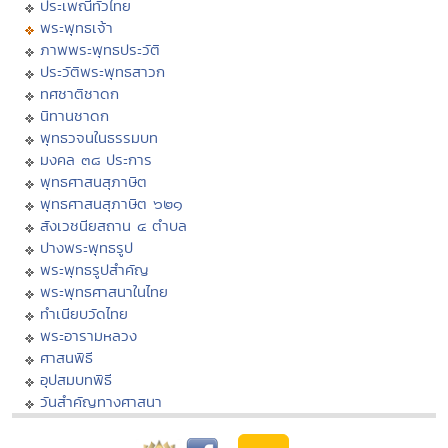
ประเพณีทั่วไทย
พระพุทธเจ้า
ภาพพระพุทธประวัติ
ประวัติพระพุทธสาวก
ทศชาติชาดก
นิทานชาดก
พุทธวจนในธรรมบท
มงคล ๓๘ ประการ
พุทธศาสนสุภาษิต
พุทธศาสนสุภาษิต ๖๒๑
สังเวชนียสถาน ๔ ตำบล
ปางพระพุทธรูป
พระพุทธรูปสำคัญ
พระพุทธศาสนาในไทย
ทำเนียบวัดไทย
พระอารามหลวง
ศาสนพิธี
อุปสมบทพิธี
วันสำคัญทางศาสนา