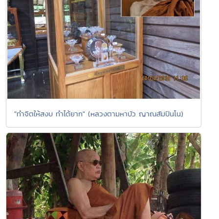
"ทำจิตให้สงบ ทำได้ยาก" (หลวงตามหาบัว ญาณสัมปันโน)