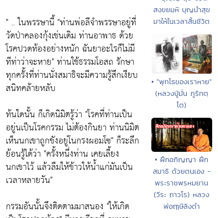
สงฺขยมฺหิ บุญนำสุข
" .. ในพรรษานี้
"ท่านพ่อลีจำพรรษาอยู่ที่
มาให้ในเวลาสิ้นชีวิต
วัดป่าคลองกุ้งเช่นเดิม ท่านอาพาธ ด้วย
โรคปวดท้องอย่างหนัก ฉันยาอะไรก็ไม่มี
ทีท่าว่าจะหาย"
ท่านใช้ธรรมโอสถ รักษา
ทุกครั้งที่ท่านนั่งสมาธิจะมีความรู้สึกเงียบ
• "พุทโธของเราหาย"
สนิทคล้ายหลับ
(หลวงปู่มั่น ภูริทตฺ
โต)
ท้นใดนั้น ก็เกิดนิมิตรู้ว่า
"โรคที่ท่านเป็น
อยู่นเป็นโรคกรรม ไม่ต้องกินยา ท่านนิมิต
เห็นนกเขาถูกขังอยู่โนกรงผอมโซ"
ก็ระลึก
ย้อนรู้ได้ว่า
"ครั้งหนึ่งท่าน เคยเลี้ยง
• ฝึกอภิญญา ฝึก
นกเขาไว้ แล้วลืมให้ข้าวให้น้ำแก่มันเป็น
สมาธิ ด้วยตนเอง -
เวลาหลายวัน"
พระราชพรหมยาน
(วีระ ถาวโร) หลวง
กรรมอันนั้นจึงติดตามมาสนอง
"ให้เกิด
พ่อฤๅษีลิงดำ