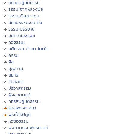
สถานปฏิบัติธรรม
ธรรมะจากหลวงพ่อ
ธรรมะกับเยาวชน
นิทานธรรมะบันเทิง
ธรรมะบรรยาย
บทความธรรมะ
กวีธรรมะ
คติธรรม คำคม โดนใจ
กรรม
ศีล
บุญทาน
สมาธิ
วิปัสสนา
ปริวาสกรรม
ฟังสวดมนต์
คอร์สปฏิบัติธรรม
พระพุทธศาสนา
พระไตรปิฏก
หัวข้อธรรม
พจนานุกรมพุทธศาสน์