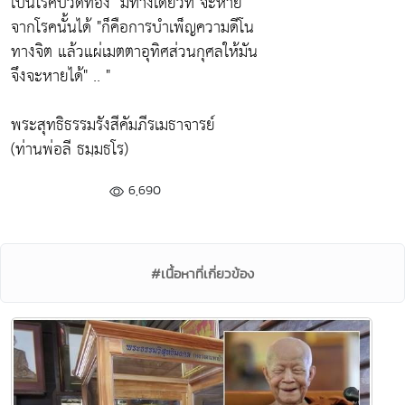
เป็นโรคปวดท้อง"
มีทางเดียวที่ จะหาย
จากโรคนั้นได้
"ก็คือการบำเพ็ญความดีโน
ทางจิต แล้วแผ่เมตตาอุทิศส่วนกุศลให้มัน
จึงจะหายได้"
.. "
พระสุทธิธรรมรังสีคัมภีรเมธาจารย์
(ท่านพ่อลี ธมฺมธโร)
6,690
#เนื้อหาที่เกี่ยวข้อง