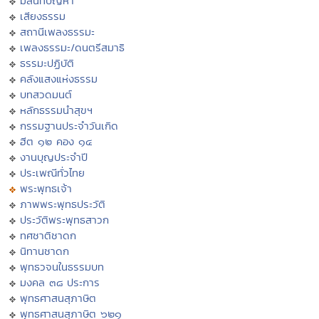
มิลินทปัญหา
เสียงธรรม
สถานีเพลงธรรมะ
เพลงธรรมะ/ดนตรีสมาธิ
ธรรมะปฏิบัติ
คลังแสงแห่งธรรม
บทสวดมนต์
หลักธรรมนำสุขฯ
กรรมฐานประจำวันเกิด
ฮีต ๑๒ คอง ๑๔
งานบุญประจำปี
ประเพณีทั่วไทย
พระพุทธเจ้า
ภาพพระพุทธประวัติ
ประวัติพระพุทธสาวก
ทศชาติชาดก
นิทานชาดก
พุทธวจนในธรรมบท
มงคล ๓๘ ประการ
พุทธศาสนสุภาษิต
พุทธศาสนสุภาษิต ๖๒๑