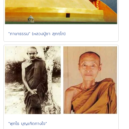
"ภาษาธรรม" (หลวงปู่ชา สุภทฺโท)
"พุทโธ บุญเกิดทางใจ"