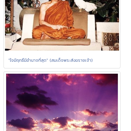
"ใจมีฤทธิ์มีอำนาจที่สุด" (สมเด็จพระสังฆราชเจ้า)