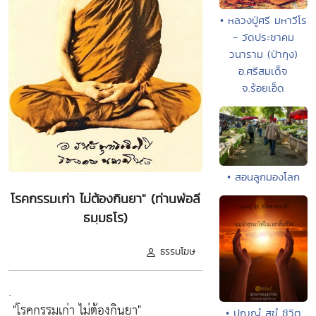
• หลวงปู่ศรี มหาวีโร
- วัดประชาคม
วนาราม (ป่ากุง)
อ.ศรีสมเด็จ
จ.ร้อยเอ็ด
• สอนลูกมองโลก
โรคกรรมเก่า ไม่ต้องกินยา" (ท่านพ่อลี
ธมฺมธโร)
ธรรมโฆษ
.
"โรคกรรมเก่า ไม่ต้องกินยา"
• ปุญฺญํ สุขํ ชิวิต