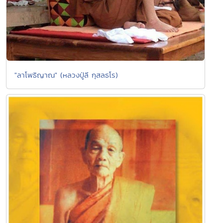
"ลาโพธิญาณ" (หลวงปู่ลี กุสลธโร)