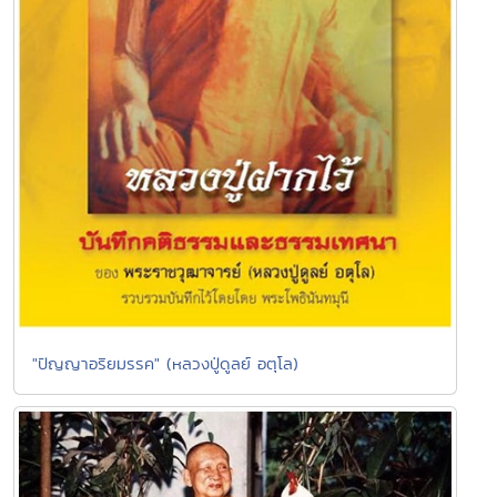
"ปัญญาอริยมรรค" (หลวงปู่ดูลย์ อตุโล)