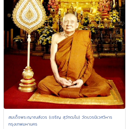
สมเด็จพระญาณสังวร (เจริญ สุวัฑฒโน) วัดบวรนิเวศวิหาร
กรุงเทพมหานคร