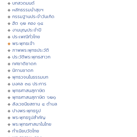
บทสวดมนต์
หลักธรรมนำสุขฯ
กรรมฐานประจำวันเกิด
ฮีต ๑๒ คอง ๑๔
งานบุญประจำปี
ประเพณีทั่วไทย
พระพุทธเจ้า
ภาพพระพุทธประวัติ
ประวัติพระพุทธสาวก
ทศชาติชาดก
นิทานชาดก
พุทธวจนในธรรมบท
มงคล ๓๘ ประการ
พุทธศาสนสุภาษิต
พุทธศาสนสุภาษิต ๖๒๑
สังเวชนียสถาน ๔ ตำบล
ปางพระพุทธรูป
พระพุทธรูปสำคัญ
พระพุทธศาสนาในไทย
ทำเนียบวัดไทย