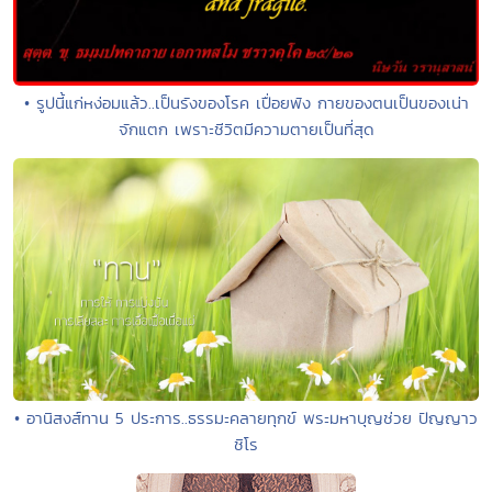
• รูปนี้แก่หง่อมแล้ว..เป็นรังของโรค เปื่อยพัง กายของตนเป็นของเน่า
จักแตก เพราะชีวิตมีความตายเป็นที่สุด
• อานิสงส์ทาน 5 ประการ..ธรรมะคลายทุกข์ พระมหาบุญช่วย ปัญญาว
ชิโร