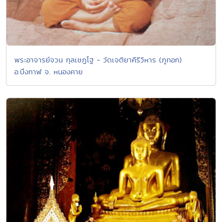
พระอาจารย์จวน กุลเชฏโฐ - วัดเจติยาคีรีวิหาร (ภูทอก)
อ.บึงกาฬ จ. หนองคาย