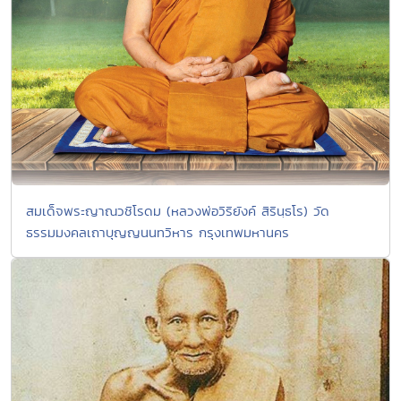
สมเด็จพระญาณวชิโรดม (หลวงพ่อวิริยังค์ สิรินฺธโร) วัด
ธรรมมงคลเถาบุญญนนทวิหาร กรุงเทพมหานคร