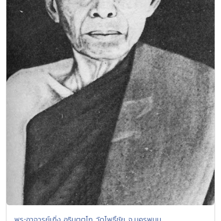
พระอาจารย์เกิ่ง อธิมุตตโก วัดโพธิ์ชัย จ.นครพนม