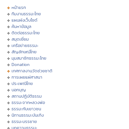
หน้าแรก
ทีมงานธรรมะไทย
แผนผังเว็บไซต์
ค้นหาข้อมูล
ติดต่อธรรมะไทย
สมุดเยี่ยม
เครือข่ายธรรมะ
สัญลักษณ์ไทย
มุมสมาชิกธรรมะไทย
Donation
เทศกาลงานวัดช่วยชาติ
การเผยแผ่ศาสนา
ประเพณีไทย
บอกบุญ
สถานปฏิบัติธรรม
ธรรมะจากหลวงพ่อ
ธรรมะกับเยาวชน
นิทานธรรมะบันเทิง
ธรรมะบรรยาย
บทความธรรมะ