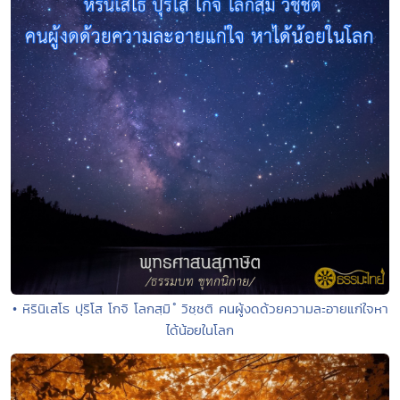
• หิรินิเสโธ ปุริโส โกจิ โลกสฺมิ ํ วิชฺชติ คนผู้งดด้วยความละอายแก่ใจหา
ได้น้อยในโลก