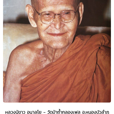
หลวงปู่ขาว อนาลโย - วัดป่าถ้ำกลองเพล อ.หนองบัวลำภู