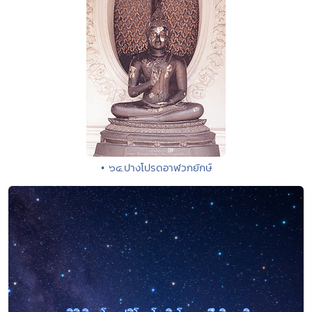
• ๖๔.ปางโปรดอาฬวกยักษ์