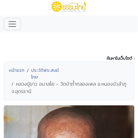
ค้นหาในเว็บไซต์ :
หน้าแรก
ประวัติพระสงฆ์
ไทย
หลวงปู่ขาว อนาลโย - วัดป่าถ้ำกลองเพล อ.หนองบัวลำภู
จ.อุดรธานี