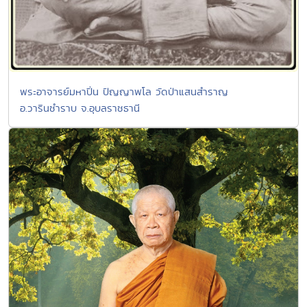
พระอาจารย์มหาปิ่น ปัญญาพโล วัดป่าแสนสำราญ
อ.วารินชำราบ จ.อุบลราชธานี