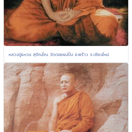
หลวงปู่แหวน สุจิณโณ วัดดอยแม่ปั๋ง อ.พร้าว จ.เชียงใหม่