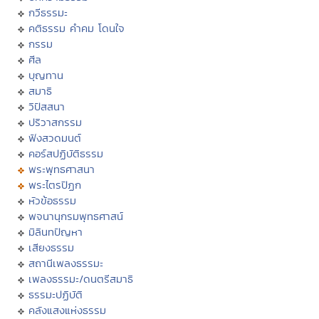
กวีธรรมะ
คติธรรม คำคม โดนใจ
กรรม
ศีล
บุญทาน
สมาธิ
วิปัสสนา
ปริวาสกรรม
ฟังสวดมนต์
คอร์สปฏิบัติธรรม
พระพุทธศาสนา
พระไตรปิฏก
หัวข้อธรรม
พจนานุกรมพุทธศาสน์
มิลินทปัญหา
เสียงธรรม
สถานีเพลงธรรมะ
เพลงธรรมะ/ดนตรีสมาธิ
ธรรมะปฏิบัติ
คลังแสงแห่งธรรม