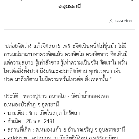
จ.อุดรธานี
ธรรมะไทย
"ปล่อยจิตว่าง แล้วจิตสบาย เพราะจิตเป็นหนึ่งไม่ขุ่นมัว ไม่มี
อารมณ์มาฉาบทาดวงจิตแล้ว ดวงจิตใส ดวงจิตขาว จิตเย็นมี
แต่ความสบาย รู้เท่าสังขาร รู้เท่าความเป็นจริง จิตเราไม่หวั่น
ไหวต่อสิ่งทั้งปวง ถึงมรณะจะมาถึงก็ตาม ทุกขเวทนา เจ็บ
ปวด มาถึงก็ตาม ไม่มีความหวั่นไหวต่อ สิ่งเหล่านั้น "
ประวัติ : หลวงปู่ขาว อนาลโย - วัดป่าถ้ำกลองเพล
อ.หนองบัวลำภู จ.อุดรธานี
• นามเดิม : ขาว เกิดในสกุล โครัตถา
• กำเนิด : 28 ธ.ค. 2431
• สถานที่เกิด : ต.หนองแก้ว อ.อำนาจเจริญ จ.อุบลราชธานี
• อุปสมบท : อุปสมบท ณ วัดสิทธิบังคม อ.พรรณานิคม