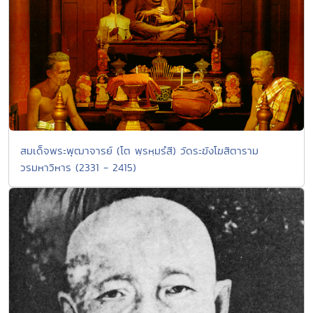
สมเด็จพระพุฒาจารย์ (โต พฺรหฺมรํสี) วัดระฆังโฆสิตาราม
วรมหาวิหาร (2331 - 2415)