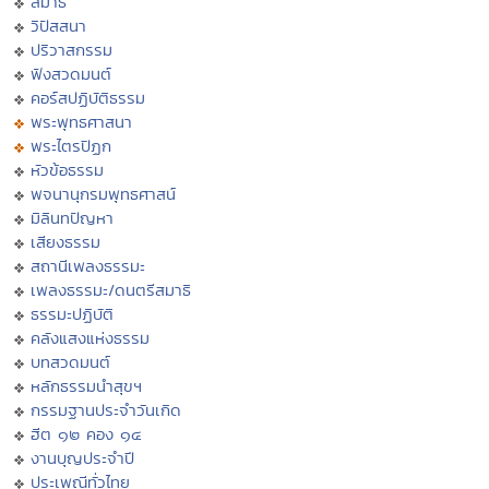
สมาธิ
วิปัสสนา
ปริวาสกรรม
ฟังสวดมนต์
คอร์สปฏิบัติธรรม
พระพุทธศาสนา
พระไตรปิฏก
หัวข้อธรรม
พจนานุกรมพุทธศาสน์
มิลินทปัญหา
เสียงธรรม
สถานีเพลงธรรมะ
เพลงธรรมะ/ดนตรีสมาธิ
ธรรมะปฏิบัติ
คลังแสงแห่งธรรม
บทสวดมนต์
หลักธรรมนำสุขฯ
กรรมฐานประจำวันเกิด
ฮีต ๑๒ คอง ๑๔
งานบุญประจำปี
ประเพณีทั่วไทย