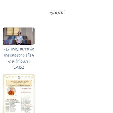
6,692
• [7 นาที] สมาธิเพื่อ
การปล่อยวาง | โรค
หาย ถ้าใจเบา |
EP.152