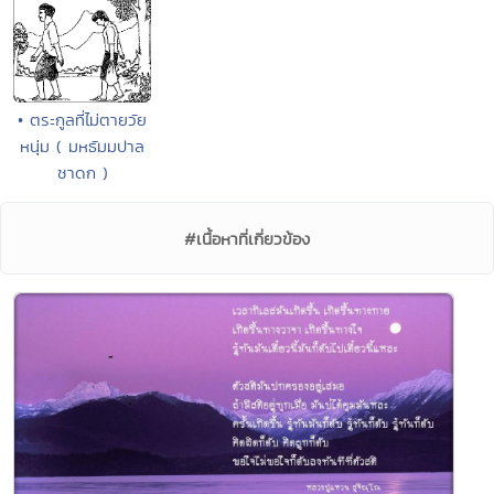
• ตระกูลที่ไม่ตายวัย
หนุ่ม ( มหธัมมปาล
ชาดก )
#เนื้อหาที่เกี่ยวข้อง