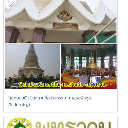
"โลกมนุษย์ เป็นสถานที่สร้างกรรม" (หลวงพ่อทูล
ขิปฺปปญฺโญ)