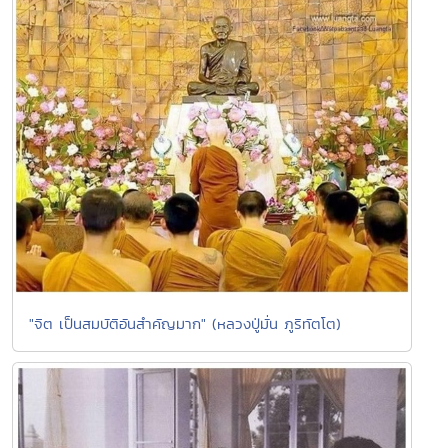
"จิต เป็นสมบัติอันสำคัญมาก" (หลวงปู่มั่น ภูริทัตโต)