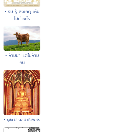
• รับ รู้ สังเกตุ เห็น
ไม่ทำอะไร
• ห้ามฆ่า แต่ไม่ห้าม
กิน
• ๑๒.ปางสมาธิเพชร