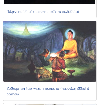
"ไม่สูญหายไปไหน" (หลวงตามหาบัว ญาณสัมปันโน)
ธัมมิกอุบาสก โดย พระราชพรหมยาน (หลวงพ่อฤาษีลิงดำ)
วัดท่าซุง