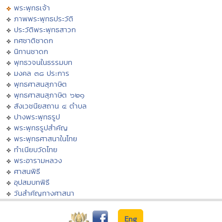
พระพุทธเจ้า
ภาพพระพุทธประวัติ
ประวัติพระพุทธสาวก
ทศชาติชาดก
นิทานชาดก
พุทธวจนในธรรมบท
มงคล ๓๘ ประการ
พุทธศาสนสุภาษิต
พุทธศาสนสุภาษิต ๖๒๑
สังเวชนียสถาน ๔ ตำบล
ปางพระพุทธรูป
พระพุทธรูปสำคัญ
พระพุทธศาสนาในไทย
ทำเนียบวัดไทย
พระอารามหลวง
ศาสนพิธี
อุปสมบทพิธี
วันสำคัญทางศาสนา
Eng