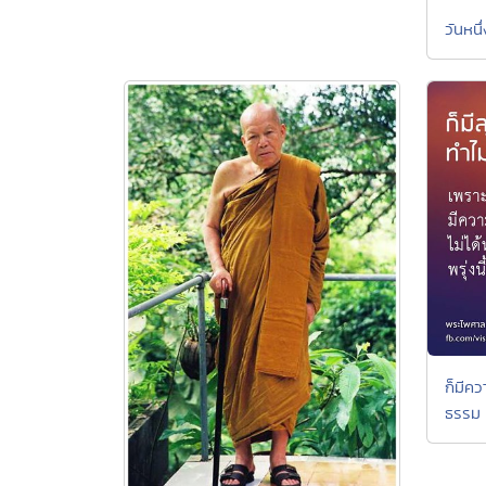
วันหนึ
ก็มีคว
ธรรม