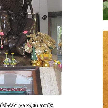
ื่อไหร่ล่ะ" (หลวงปู่ฝั้น อาจาโร)