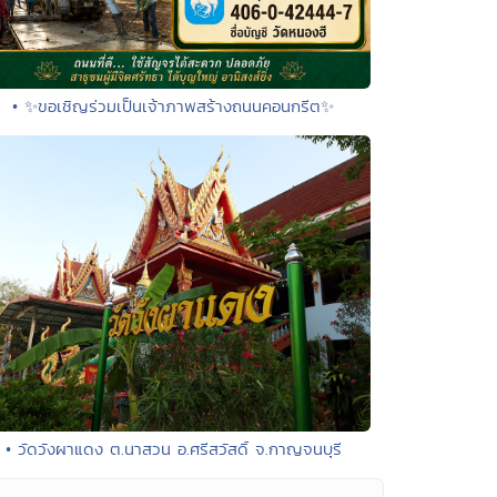
• ✨ขอเชิญร่วมเป็นเจ้าภาพสร้างถนนคอนกรีต✨
• วัดวังผาแดง ต.นาสวน อ.ศรีสวัสดิ์ จ.กาญจนบุรี