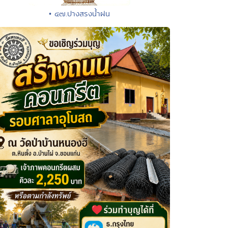
• ๔๗.ปางสรงน้ำฝน