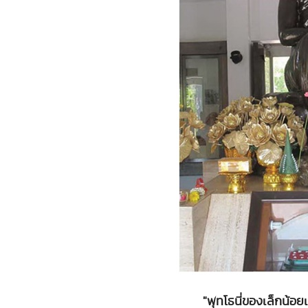
"พุทโธนี่ของเล็กน้อยเม