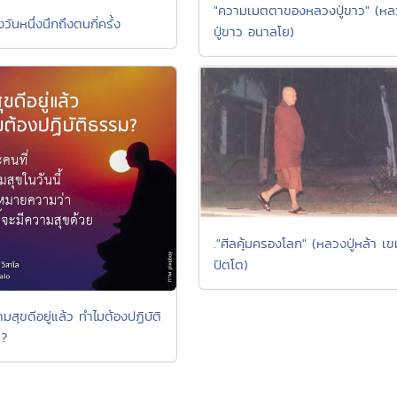
"ความเมตตาของหลวงปู่ขาว" (หล
่งวันหนึ่งนึกถึงตนกี่ครั้ง
ปู่ขาว อนาลโย)
."ศีลคุ้มครองโลก" (หลวงปู่หล้า เข
ปัตโต)
ามสุขดีอยู่แล้ว ทำไมต้องปฏิบัติ
 ?