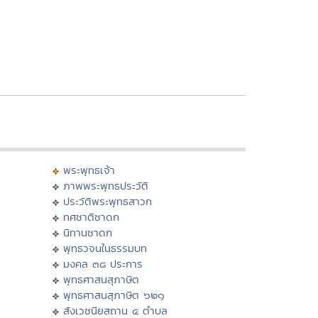
พระพุทธเจ้า
ภาพพระพุทธประวัติ
ประวัติพระพุทธสาวก
ทศชาติชาดก
นิทานชาดก
พุทธวจนในธรรมบท
มงคล ๓๘ ประการ
พุทธศาสนสุภาษิต
พุทธศาสนสุภาษิต ๖๒๑
สังเวชนียสถาน ๔ ตำบล