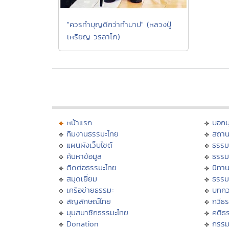
"ควรทำบุญดีกว่าทำบาป" (หลวงปู่
เหรียญ วรลาโภ)
หน้าแรก
บอก
ทีมงานธรรมะไทย
สถาน
แผนผังเว็บไซต์
ธรรม
ค้นหาข้อมูล
ธรรม
ติดต่อธรรมะไทย
นิทาน
สมุดเยี่ยม
ธรรม
เครือข่ายธรรมะ
บทคว
สัญลักษณ์ไทย
กวีธ
มุมสมาชิกธรรมะไทย
คติธ
Donation
กรร