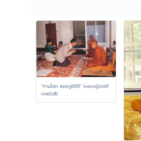
"กามโลก สมรภูมิทีดี" (หลวงปู่เทสก์
เทสรังสี)