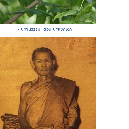
• นิทานธรรมะ ตอน นกแขกเต้า