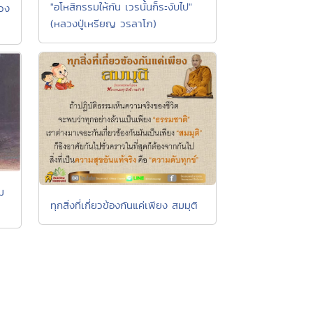
"อโหสิกรรมให้กัน เวรนั้นก็ระงับไป"
วง
(หลวงปู่เหรียญ วรลาโภ)
ม
ทุกสิ่งที่เกี่ยวข้องกันแค่เพียง สมมุติ