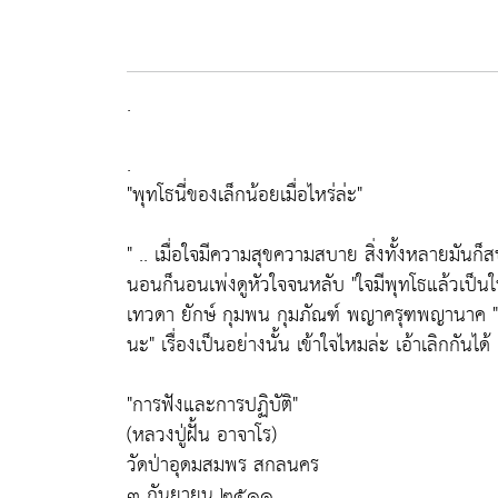
.
.
"พุทโธนี่ของเล็กน้อยเมื่อไหร่ล่ะ"
" .. เมื่อใจมีความสุขความสบาย สิ่งทั้งหลายมันก็ส
นอนก็นอนเพ่งดูหัวใจจนหลับ "ใจมีพุทโธแล้วเป็
เทวดา ยักษ์ กุมพน กุมภัณฑ์ พญาครุฑพญานาค "พุทโ
นะ" เรื่องเป็นอย่างนั้น เข้าใจไหมล่ะ เอ้าเลิกกันได้ .
"การฟังและการปฏิบัติ"
(หลวงปู่ฝั้น อาจาโร)
วัดป่าอุดมสมพร สกลนคร
๓ กันยายน ๒๕๑๑