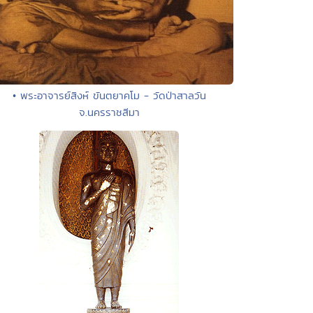
• พระอาจารย์สิงห์ ขันตยาคโม - วัดป่าสาลวัน
จ.นครราชสีมา