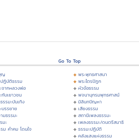
Go To Top
บุญ
พระพุทธศาสนา
ปฏิบัติธรรม
พระไตรปิฏก
ะจากหลวงพ่อ
หัวข้อธรรม
ะกับเยาวชน
พจนานุกรมพุทธศาสน์
ธรรมะบันเทิง
มิลินทปัญหา
ะบรรยาย
เสียงธรรม
ามธรรมะ
สถานีเพลงธรรมะ
รรมะ
เพลงธรรมะ/ดนตรีสมาธิ
รรม คำคม โดนใจ
ธรรมะปฏิบัติ
ม
คลังแสงแห่งธรรม