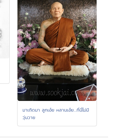
ู
มาเถิดมา ลูกเอ๋ย หลานเอ๋ย...ที่นี่ไม่มี
วุ่นวาย