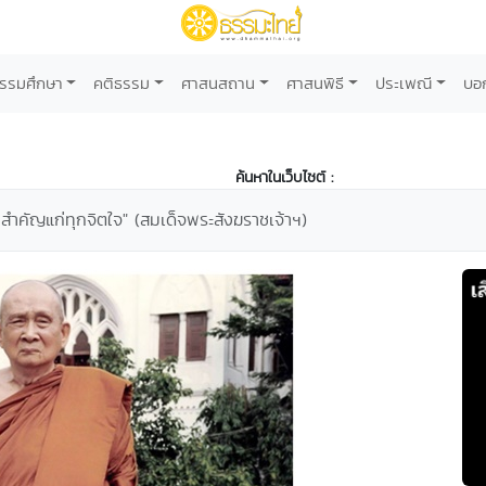
รรมศึกษา
คติธรรม
ศาสนสถาน
ศาสนพิธี
ประเพณี
บอ
ค้นหาในเว็บไซต์ :
สำคัญแก่ทุกจิตใจ" (สมเด็จพระสังฆราชเจ้าฯ)