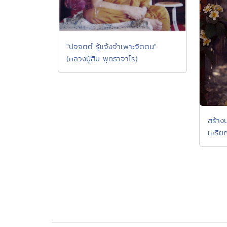
"ปจฺจตฺตํ รู้แจ้งจำเพาะจิตตน"
(หลวงปู่สิม พุทธาจาโร)
สร้างบ
เหรีย