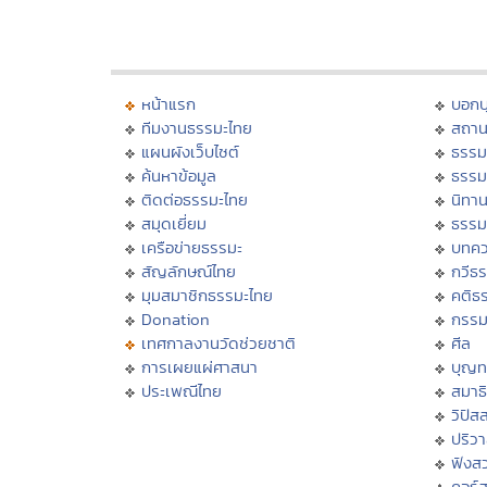
หน้าแรก
บอก
ทีมงานธรรมะไทย
สถาน
แผนผังเว็บไซต์
ธรรม
ค้นหาข้อมูล
ธรรม
ติดต่อธรรมะไทย
นิทาน
สมุดเยี่ยม
ธรรม
เครือข่ายธรรมะ
บทคว
สัญลักษณ์ไทย
กวีธ
มุมสมาชิกธรรมะไทย
คติธ
Donation
กรร
เทศกาลงานวัดช่วยชาติ
ศีล
การเผยแผ่ศาสนา
บุญท
ประเพณีไทย
สมาธิ
วิปัส
ปริว
ฟังส
คอร์ส