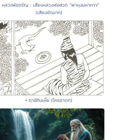
• หลวงพ่อจรัญ : เสียงหลวงพ่อสวด "พาหุงมหากาฯ"
(เสียงชัดมาก)
• ฤาษีกินเหี้ย (โคธชาดก)