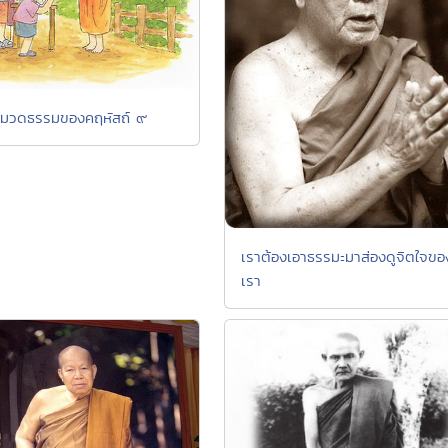
หมวดธรรมของคฤหัสถ์ ๙
เราต้องเอาธรรมะมาส่องดูจิตใจขอ
เรา