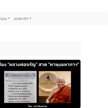
กบุญ
มุมสมาชิก