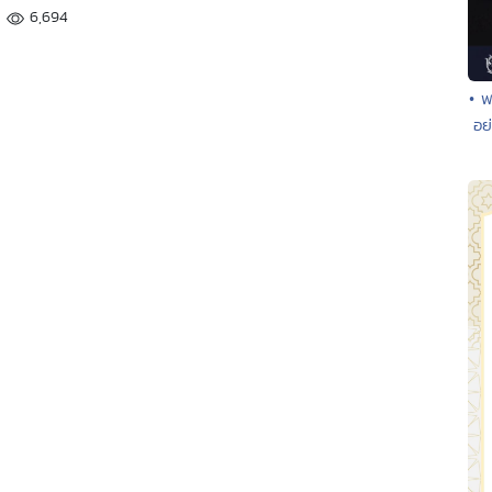
6,694
• พ
อย