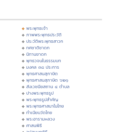
พระพุทธเจ้า
ภาพพระพุทธประวัติ
ประวัติพระพุทธสาวก
ทศชาติชาดก
นิทานชาดก
พุทธวจนในธรรมบท
มงคล ๓๘ ประการ
พุทธศาสนสุภาษิต
พุทธศาสนสุภาษิต ๖๒๑
สังเวชนียสถาน ๔ ตำบล
ปางพระพุทธรูป
พระพุทธรูปสำคัญ
พระพุทธศาสนาในไทย
ทำเนียบวัดไทย
พระอารามหลวง
ศาสนพิธี
อุปสมบทพิธี