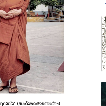
ุกจิตใจ" (สมเด็จพระสังฆราชเจ้าฯ)