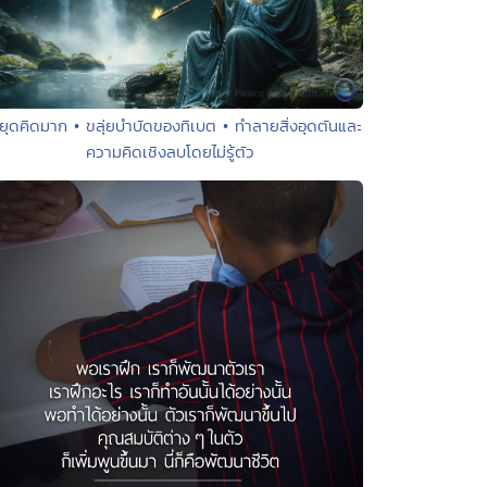
ยุดคิดมาก • ขลุ่ยบำบัดของทิเบต • ทำลายสิ่งอุดตันและ
ความคิดเชิงลบโดยไม่รู้ตัว