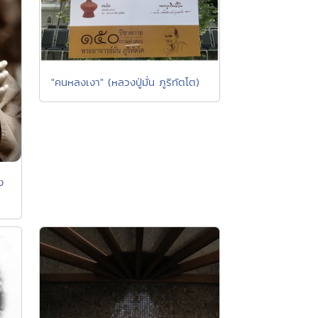
"คนหลงเงา" (หลวงปู่มั่น ภูริทัตโต)
ง