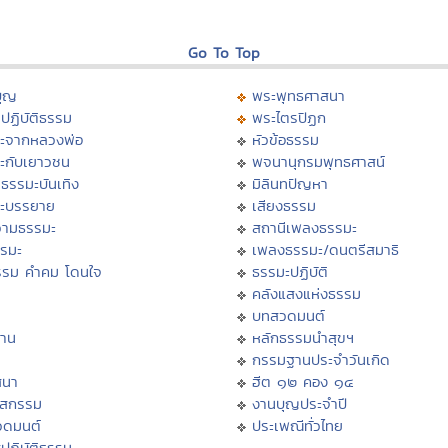
Go To Top
บุญ
พระพุทธศาสนา
ปฏิบัติธรรม
พระไตรปิฏก
ะจากหลวงพ่อ
หัวข้อธรรม
ะกับเยาวชน
พจนานุกรมพุทธศาสน์
ธรรมะบันเทิง
มิลินทปัญหา
ะบรรยาย
เสียงธรรม
ามธรรมะ
สถานีเพลงธรรมะ
รรมะ
เพลงธรรมะ/ดนตรีสมาธิ
รรม คำคม โดนใจ
ธรรมะปฏิบัติ
ม
คลังแสงแห่งธรรม
บทสวดมนต์
าน
หลักธรรมนำสุขฯ
กรรมฐานประจำวันเกิด
สนา
ฮีต ๑๒ คอง ๑๔
าสกรรม
งานบุญประจำปี
วดมนต์
ประเพณีทั่วไทย
ปฏิบัติธรรม