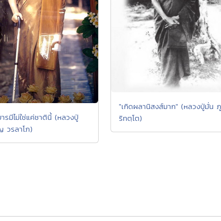
"เกิดผลานิสงส์มาก" (หลวงปู่มั่น ภ
ารมีไม่ใช่แค่ชาตินี้ (หลวงปู่
ริทตฺโต)
ญ วรลาโภ)