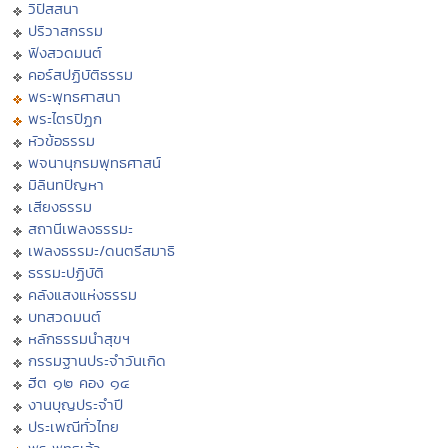
วิปัสสนา
ปริวาสกรรม
ฟังสวดมนต์
คอร์สปฏิบัติธรรม
พระพุทธศาสนา
พระไตรปิฏก
หัวข้อธรรม
พจนานุกรมพุทธศาสน์
มิลินทปัญหา
เสียงธรรม
สถานีเพลงธรรมะ
เพลงธรรมะ/ดนตรีสมาธิ
ธรรมะปฏิบัติ
คลังแสงแห่งธรรม
บทสวดมนต์
หลักธรรมนำสุขฯ
กรรมฐานประจำวันเกิด
ฮีต ๑๒ คอง ๑๔
งานบุญประจำปี
ประเพณีทั่วไทย