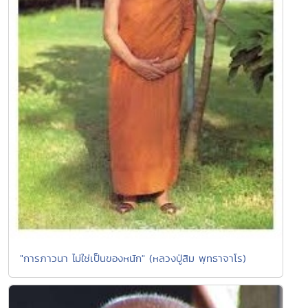
"การภาวนา ไม่ใช่เป็นของหนัก" (หลวงปู่สิม พุทธาจาโร)