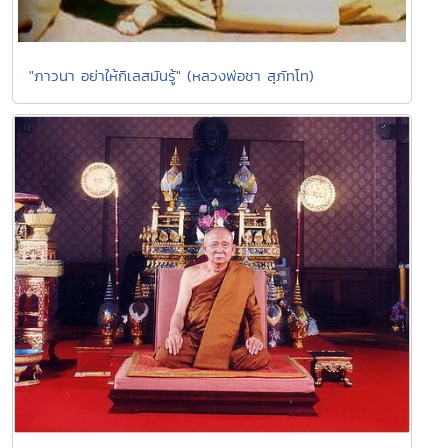
"ภาวนา อย่าให้กิเลสมันรู้" (หลวงพ่อชา สุภัทโท)