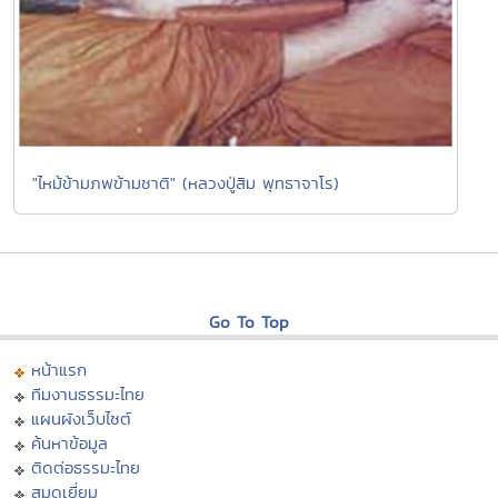
"ไหม้ข้ามภพข้ามชาติ" (หลวงปู่สิม พุทธาจาโร)
Go To Top
หน้าแรก
ทีมงานธรรมะไทย
แผนผังเว็บไซต์
ค้นหาข้อมูล
ติดต่อธรรมะไทย
สมุดเยี่ยม