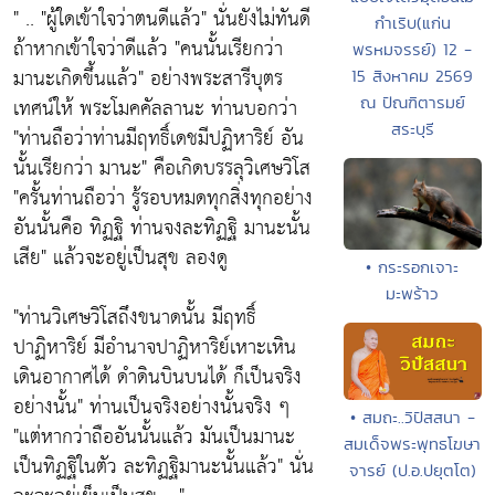
" .. "ผู้ใดเข้าใจว่าตนดีแล้ว" นั่นยังไม่ทันดี
กำเริบ(แก่น
ถ้าหากเข้าใจว่าดีแล้ว "คนนั้นเรียกว่า
พรหมจรรย์) 12 -
มานะเกิดขึ้นแล้ว" อย่างพระสารีบุตร
15 สิงหาคม 2569
เทศน์ให้ พระโมคคัลลานะ ท่านบอกว่า
ณ ปัณฑิตารมย์
สระบุรี
"ท่านถือว่าท่านมีฤทธิ์เดชมีปฏิหาริย์ อัน
นั้นเรียกว่า มานะ" คือเกิดบรรลุวิเศษวิโส
"ครั้นท่านถือว่า รู้รอบหมดทุกสิ่งทุกอย่าง
อันนั้นคือ ทิฏฐิ ท่านจงละทิฏฐิ มานะนั้น
เสีย" แล้วจะอยู่เป็นสุข ลองดู
• กระรอกเจาะ
มะพร้าว
"ท่านวิเศษวิโสถึงขนาดนั้น มีฤทธิ์
ปาฏิหาริย์ มีอำนาจปาฏิหาริย์เหาะเหิน
เดินอากาศได้ ดำดินบินบนได้ ก็เป็นจริง
อย่างนั้น" ท่านเป็นจริงอย่างนั้นจริง ๆ
• สมถะ..วิปัสสนา -
"แต่หากว่าถืออันนั้นแล้ว มันเป็นมานะ
สมเด็จพระพุทธโฆษา
เป็นทิฏฐิในตัว ละทิฏฐิมานะนั้นแล้ว" นั่น
จารย์ (ป.อ.ปยุตโต)