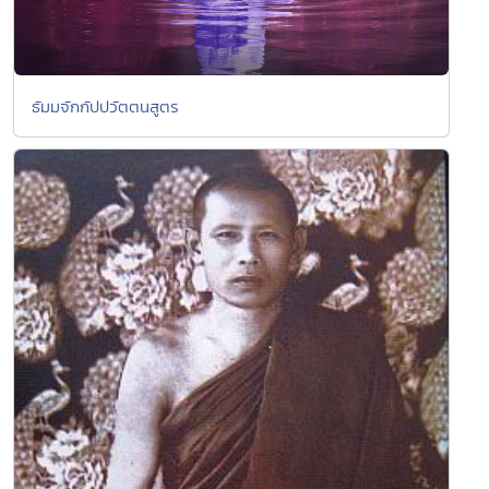
ธัมมจักกัปปวัตตนสูตร