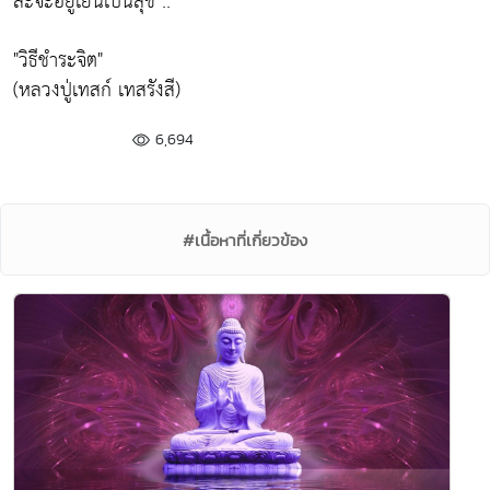
ละจะอยู่เย็นเป็นสุข .. "
"วิธีชำระจิต"
(หลวงปู่เทสก์ เทสรังสี)
6,694
#เนื้อหาที่เกี่ยวข้อง