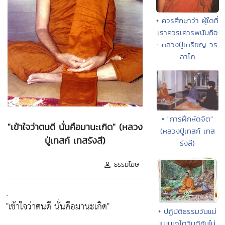
• ควรศึกษาว่า ผู้ใดที่
เราควรเคารพนับถือ
: หลวงปู่เหรียญ วร
ลาโภ
• "การฝึกหัดจิต"
"เข้าใจว่าตนดี นั่นคือมานะเกิด" (หลวง
(หลวงปู่เทสก์ เทส
ปู่เทสก์ เทสรังสี)
รังสี)
ธรรมโฆษ
.
"เข้าใจว่าตนดี นั่นคือมานะเกิด"
• ปฏิบัติธรรมวันแม่
แบบเจโตวิมุติอันไม่