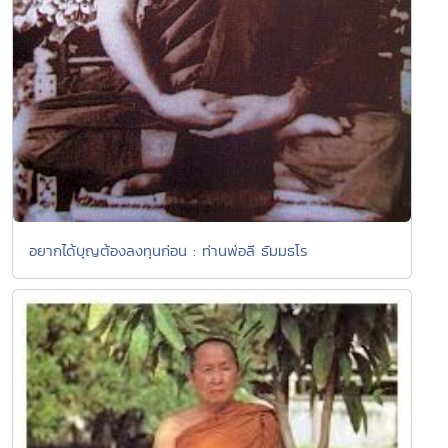
อยากได้บุญต้องลงทุนก่อน : ท่านพ่อลี ธัมมธโร