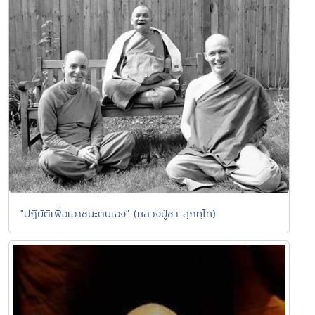
"ปฏิบัติเพื่อเอาชนะตนเอง" (หลวงปู่ชา สุภทฺโท)