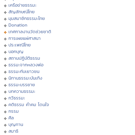
เครือข่ายธรรมะ
สัญลักษณ์ไทย
มุมสมาชิกธรรมะไทย
Donation
เทศกาลงานวัดช่วยชาติ
การเผยแผ่ศาสนา
ประเพณีไทย
บอกบุญ
สถานปฏิบัติธรรม
ธรรมะจากหลวงพ่อ
ธรรมะกับเยาวชน
นิทานธรรมะบันเทิง
ธรรมะบรรยาย
บทความธรรมะ
กวีธรรมะ
คติธรรม คำคม โดนใจ
กรรม
ศีล
บุญทาน
สมาธิ