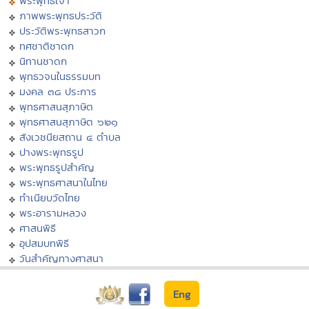
พระพุทธเจ้า
ภาพพระพุทธประวัติ
ประวัติพระพุทธสาวก
ทศชาติชาดก
นิทานชาดก
พุทธวจนในธรรมบท
มงคล ๓๘ ประการ
พุทธศาสนสุภาษิต
พุทธศาสนสุภาษิต ๖๒๑
สังเวชนียสถาน ๔ ตำบล
ปางพระพุทธรูป
พระพุทธรูปสำคัญ
พระพุทธศาสนาในไทย
ทำเนียบวัดไทย
พระอารามหลวง
ศาสนพิธี
อุปสมบทพิธี
วันสำคัญทางศาสนา
Eng