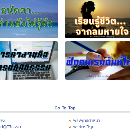
Go To Top
บุญ
พระพุทธศาสนา
ปฏิบัติธรรม
พระไตรปิฏก