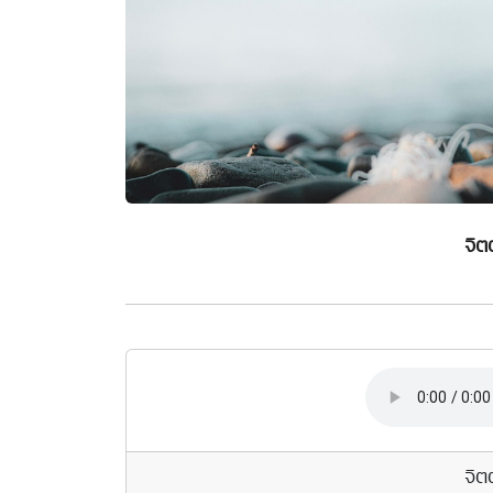
จิต
จิต