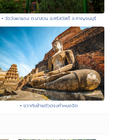
• วัดวังผาแดง ต.นาสวน อ.ศรีสวัสดิ์ จ.กาญจนบุรี
• ขวาทับซ้ายตัวตรงกำหนดจิต