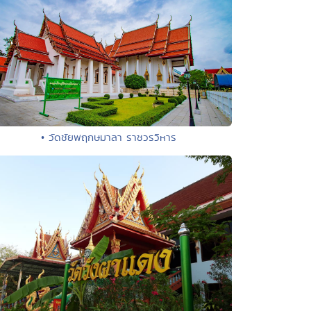
• วัดชัยพฤกษมาลา ราชวรวิหาร