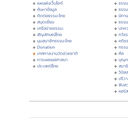
แผนผังเว็บไซต์
ธรรม
ค้นหาข้อมูล
ธรรม
ติดต่อธรรมะไทย
นิทาน
สมุดเยี่ยม
ธรรม
เครือข่ายธรรมะ
บทคว
สัญลักษณ์ไทย
กวีธ
มุมสมาชิกธรรมะไทย
คติธ
Donation
กรร
เทศกาลงานวัดช่วยชาติ
ศีล
การเผยแผ่ศาสนา
บุญท
ประเพณีไทย
สมาธิ
วิปัส
ปริว
ฟังส
คอร์ส