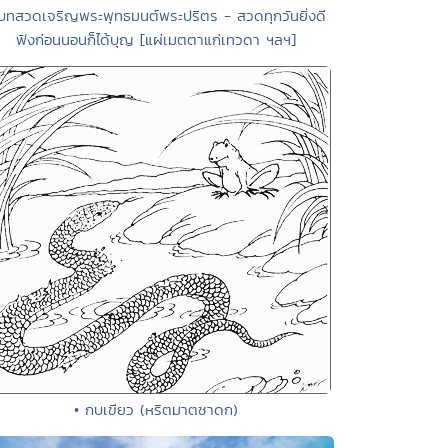
บทสวดเจริญพระพุทธมนต์พระปริตร - สวดทุกวันยิ่งดี
ฟังก่อนนอนก็ได้บุญ [แผ่เมตตาแก่เทวดา ฯลฯ]
• กบเขียว (หริตมาตชาดก)