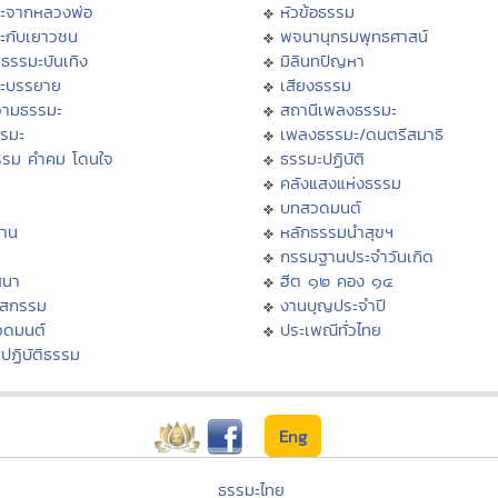
ะจากหลวงพ่อ
หัวข้อธรรม
ะกับเยาวชน
พจนานุกรมพุทธศาสน์
ธรรมะบันเทิง
มิลินทปัญหา
ะบรรยาย
เสียงธรรม
ามธรรมะ
สถานีเพลงธรรมะ
รรมะ
เพลงธรรมะ/ดนตรีสมาธิ
รรม คำคม โดนใจ
ธรรมะปฏิบัติ
ม
คลังแสงแห่งธรรม
บทสวดมนต์
าน
หลักธรรมนำสุขฯ
กรรมฐานประจำวันเกิด
สนา
ฮีต ๑๒ คอง ๑๔
าสกรรม
งานบุญประจำปี
วดมนต์
ประเพณีทั่วไทย
ปฏิบัติธรรม
Eng
ธรรมะไทย