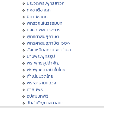
ประวัติพระพุทธสาวก
ทศชาติชาดก
นิทานชาดก
พุทธวจนในธรรมบท
มงคล ๓๘ ประการ
พุทธศาสนสุภาษิต
พุทธศาสนสุภาษิต ๖๒๑
สังเวชนียสถาน ๔ ตำบล
ปางพระพุทธรูป
พระพุทธรูปสำคัญ
พระพุทธศาสนาในไทย
ทำเนียบวัดไทย
พระอารามหลวง
ศาสนพิธี
อุปสมบทพิธี
วันสำคัญทางศาสนา