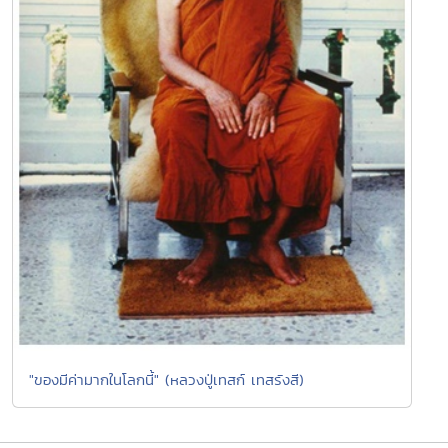
"ของมีค่ามากในโลกนี้" (หลวงปู่เทสก์ เทสรังสี)