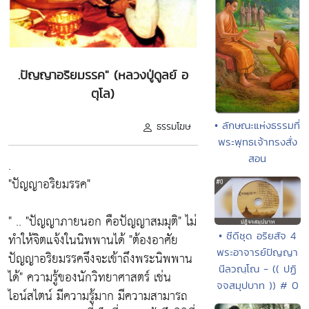
.ปัญญาอริยมรรค" (หลวงปู่ดูลย์ อ
ตุโล)
• ลักษณะแห่งธรรมที่
ธรรมโฆษ
พระพุทธเจ้าทรงสั่ง
สอน
.
"ปัญญาอริยมรรค"
" .. "ปัญญาภายนอก คือปัญญาสมมุติ" ไม่
• ซีดีชุด อริยสัจ 4
ทำให้จิตแจ้งในนิพพานได้ "ต้องอาศัย
พระอาจารย์ปัญญา
ปัญญาอริยมรรคจึงจะเข้าถึงพระนิพพาน
นีลวณฺโณ - (( ปฏิ
ได้" ความรู้ของนักวิทยาศาสตร์ เช่น
จจสมุปบาท )) # 0
ไอน์สไตน์ มีความรู้มาก มีความสามารถ