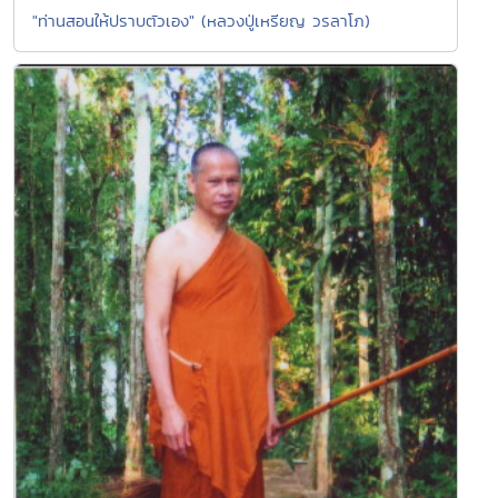
"ท่านสอนให้ปราบตัวเอง" (หลวงปู่เหรียญ วรลาโภ)