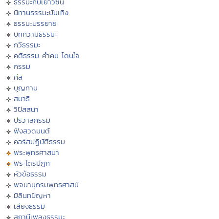
ธรรมะกับเยาวชน
นิทานธรรมะบันเทิง
ธรรมะบรรยาย
บทความธรรมะ
กวีธรรมะ
คติธรรม คำคม โดนใจ
กรรม
ศีล
บุญทาน
สมาธิ
วิปัสสนา
ปริวาสกรรม
ฟังสวดมนต์
คอร์สปฏิบัติธรรม
พระพุทธศาสนา
พระไตรปิฏก
หัวข้อธรรม
พจนานุกรมพุทธศาสน์
มิลินทปัญหา
เสียงธรรม
สถานีเพลงธรรมะ