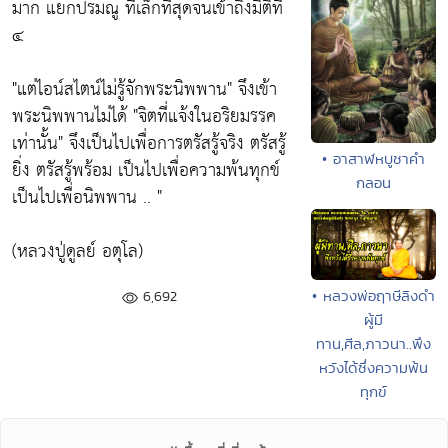
มาก แยกปรมณู ที่เล็กที่สุดจนเข้าถึงมิติที่
๔
"แต่ไอน์สไตน์ไม่รู้จักพระนิพพาน" จึงเข้า
พระนิพพานไม่ได้ "จิตที่แจ้งในอริยมรรค
เท่านั้น" จึงเป็นไปเพื่อการตรัสรู้จริง ตรัสรู้
• อาสาฬหบูชาคำ
ยิ่ง ตรัสรู้พร้อม เป็นไปเพื่อความพ้นทุกข์
กลอน
เป็นไปเพื่อนิพพาน .. "
(หลวงปู่ดูลย์ อตุโล)
• หลวงพ่อฤาษีลิงดำ
6,692
ผู้มี
ทาน,ศีล,ภาวนา..พึง
หวังได้ซึ่งความพ้น
ทุกข์