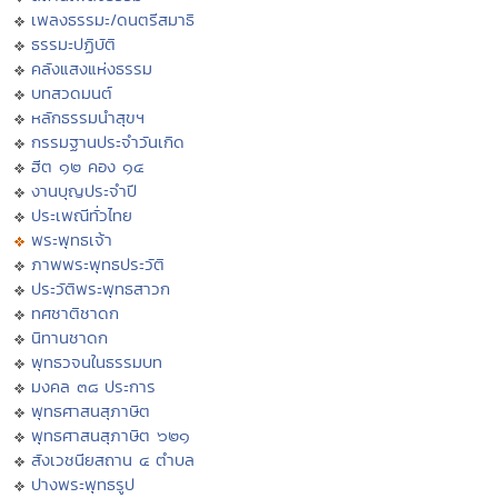
เพลงธรรมะ/ดนตรีสมาธิ
ธรรมะปฏิบัติ
คลังแสงแห่งธรรม
บทสวดมนต์
หลักธรรมนำสุขฯ
กรรมฐานประจำวันเกิด
ฮีต ๑๒ คอง ๑๔
งานบุญประจำปี
ประเพณีทั่วไทย
พระพุทธเจ้า
ภาพพระพุทธประวัติ
ประวัติพระพุทธสาวก
ทศชาติชาดก
นิทานชาดก
พุทธวจนในธรรมบท
มงคล ๓๘ ประการ
พุทธศาสนสุภาษิต
พุทธศาสนสุภาษิต ๖๒๑
สังเวชนียสถาน ๔ ตำบล
ปางพระพุทธรูป