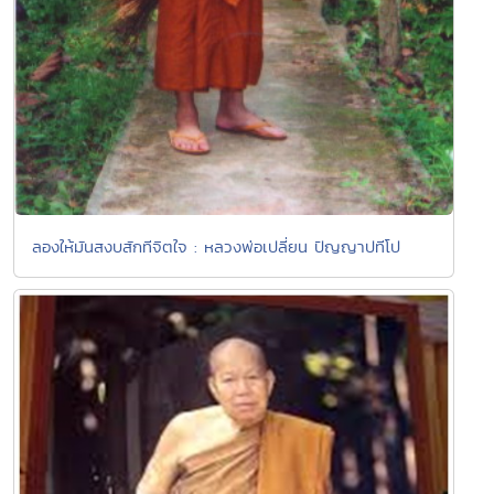
ลองให้มันสงบสักทีจิตใจ : หลวงพ่อเปลี่ยน ปัญญาปทีโป