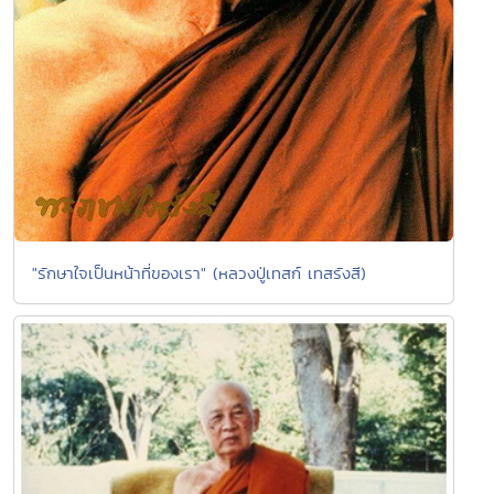
"รักษาใจเป็นหน้าที่ของเรา" (หลวงปู่เทสก์ เทสรังสี)