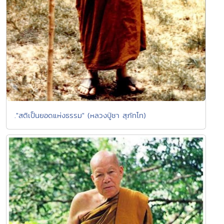
."สติเป็นยอดแห่งธรรม" (หลวงปู่ชา สุภัทโท)