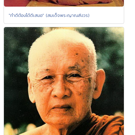
"ทำดีต้องได้ดีเสมอ" (สมเด็จพระญาณสังวร)