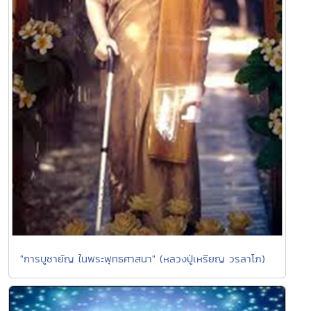
"การบูชายัญ ในพระพุทธศาสนา" (หลวงปู่เหรียญ วรลาโภ)