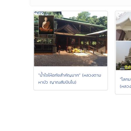
"น้ำใจให้อภัยสำคัญมาก" (หลวงตาม
"โลกม
หาบัว ญาณสัมปันโน)
(หลวง