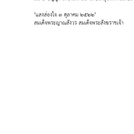
"แสงส่องใจ ๓ ตุลาคม ๒๕๒๒"
สมเด็จพระญาณสังวร สมเด็จพระสังฆราชเจ้า