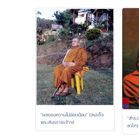
"ผลของความไม่อ่อนน้อม" (สมเด็จ
"สำรว
พระสังฆราชเจ้าฯ)
ลาโภ)