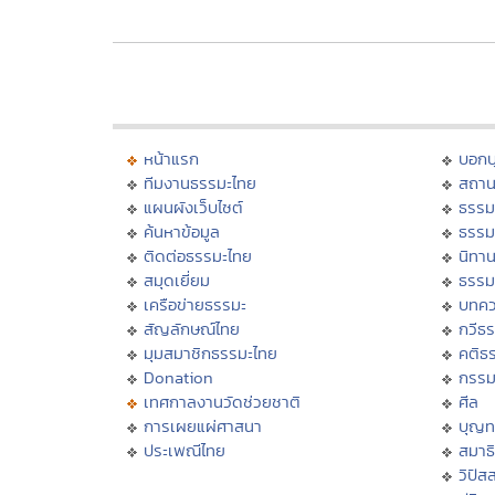
หน้าแรก
บอก
ทีมงานธรรมะไทย
สถาน
แผนผังเว็บไซต์
ธรรม
ค้นหาข้อมูล
ธรรม
ติดต่อธรรมะไทย
นิทาน
สมุดเยี่ยม
ธรรม
เครือข่ายธรรมะ
บทคว
สัญลักษณ์ไทย
กวีธ
มุมสมาชิกธรรมะไทย
คติธ
Donation
กรร
เทศกาลงานวัดช่วยชาติ
ศีล
การเผยแผ่ศาสนา
บุญท
ประเพณีไทย
สมาธิ
วิปัส