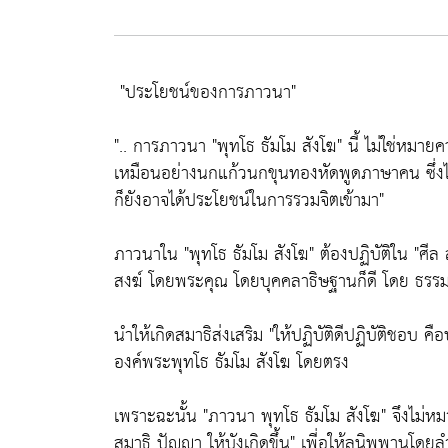
"ประโยชน์ของการภาวนา"
".. การภาวนา
"พุทโธ ธัมโม สังโฆ"
นี้ ไม่ใช่หมา
เหมือนอย่างนกแก้วนกขุนทองหัดพูดภาษาคน ซึ่งไม่
ก็ยังอาจได้ประโยชน์ในการรวมจิตเข้ามา"
ภาวนาใน
"พุทโธ ธัมโม สังโฆ"
ต้องปฏิบัติใน
"ศีล
สงฆ์ โดยพระคุณ โดยบุคคลาธิษฐานก็ดี โดย ธรรม
นำให้เกิดสมาธิส่งเสริม
"ให้ปฏิบัติดีปฏิบัติชอบ คื
องค์พระพุทโธ ธัมโม สังโฆ โดยตรง
เพราะฉะนั้น
"ภาวนา พุทโธ ธัมโม สังโฆ"
จึงไม่ห
สมาธิ ปัญญา ให้บังเกิดขึ้น"
เพี่อให้ลุนิพพานโดยลำ