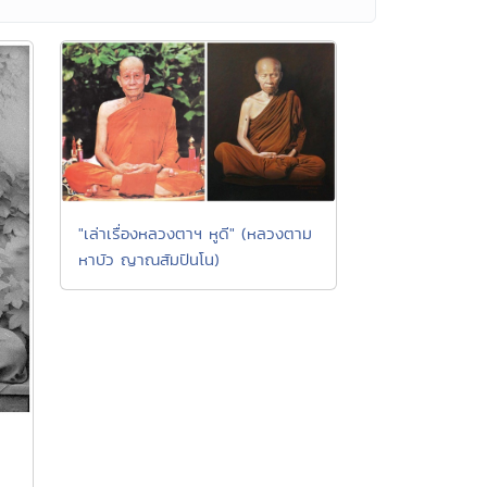
"เล่าเรื่องหลวงตาฯ หูดี" (หลวงตาม
หาบัว ญาณสัมปันโน)
ท