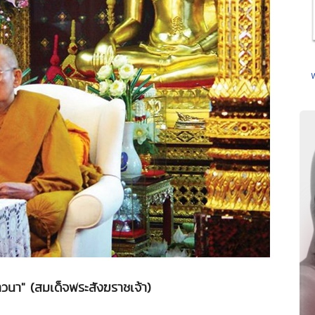
วนา" (สมเด็จพระสังฆราชเจ้า)