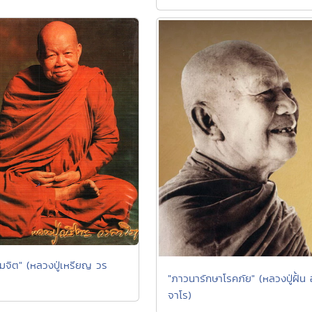
มจิต" (หลวงปู่เหรียญ วร
"ภาวนารักษาโรคภัย" (หลวงปู่ฝั้น 
จาโร)