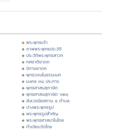
พระพุทธเจ้า
ภาพพระพุทธประวัติ
ประวัติพระพุทธสาวก
ทศชาติชาดก
นิทานชาดก
พุทธวจนในธรรมบท
มงคล ๓๘ ประการ
พุทธศาสนสุภาษิต
พุทธศาสนสุภาษิต ๖๒๑
สังเวชนียสถาน ๔ ตำบล
ปางพระพุทธรูป
พระพุทธรูปสำคัญ
พระพุทธศาสนาในไทย
ทำเนียบวัดไทย