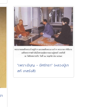
"เพราะมีบุญ - มีศรัทธา" (หลวงปู่เท
สก์ เทสรังสี)
อา