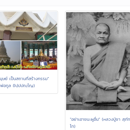
นุษย์ เป็นสถานที่สร้างกรรม"
พ่อทูล ขิปฺปปญฺโญ)
"อย่าเอาชนะผูอื่น" (หลวงปู่ชา สุภั
โท)