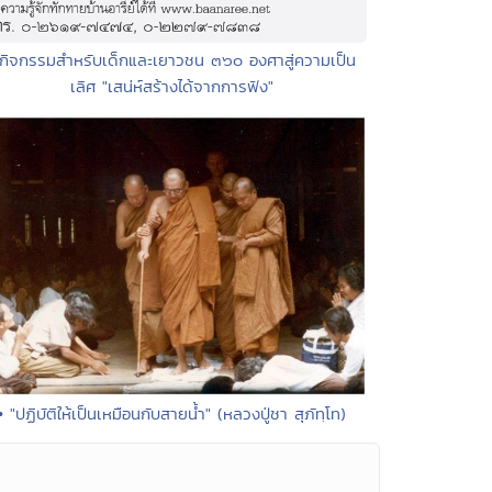
 กิจกรรมสำหรับเด็กและเยาวชน ๓๖๐ องศาสู่ความเป็น
เลิศ "เสน่ห์สร้างได้จากการฟัง"
• "ปฏิบัติให้เป็นเหมือนกับสายน้ำ" (หลวงปู่ชา สุภัทฺโท)