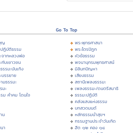
Go To Top
บุญ
พระพุทธศาสนา
ปฏิบัติธรรม
พระไตรปิฏก
ะจากหลวงพ่อ
หัวข้อธรรม
ะกับเยาวชน
พจนานุกรมพุทธศาสน์
ธรรมะบันเทิง
มิลินทปัญหา
ะบรรยาย
เสียงธรรม
ามธรรมะ
สถานีเพลงธรรมะ
รรมะ
เพลงธรรมะ/ดนตรีสมาธิ
รรม คำคม โดนใจ
ธรรมะปฏิบัติ
ม
คลังแสงแห่งธรรม
บทสวดมนต์
าน
หลักธรรมนำสุขฯ
กรรมฐานประจำวันเกิด
สนา
ฮีต ๑๒ คอง ๑๔