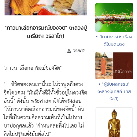
"ภาวนาเลือกอารมณ์ของจิต" (หลวงปู่
เหรียญ วรลาโภ)
• นิทานธรรมะ เรื่อง
ดีในมดแดง
วิริยะ12
"ภาวนาเลือกอารมณ์ของจิต"
" .. ชีวิตของคนเรานี่นะ ไม่ว่าพูดถึงดวง
• "ผู้รับผลกรรม"
จิตโดยตรง "มันมีทั้งดีมีทั้งชั่วอยู่ในดวงจิต
(หลวงปู่เทสก์ เทส
รังสี)
อันนี้" ดังนั้น พระศาสดาจึงได้ทรงสอน
"ให้ภาวนาคัดเลือกอารมณ์ของจิตนี้" อัน
ใดที่เป็นความคิดความเห็นที่เป็นไปทาง
บาปอกุศลแล้ว "กำหนดละทิ้งไปเลย ไม่
คิดไม่ปรุงแต่งมันต่อไป"