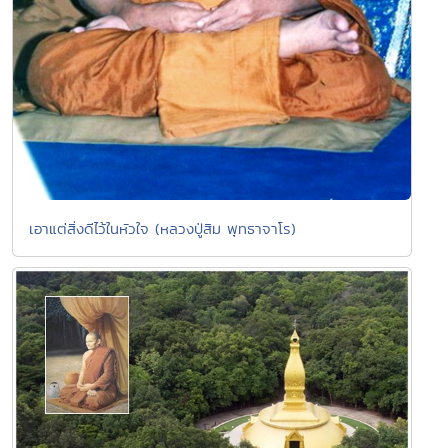
เอาแต่สิ่งดีไว้ในหัวใจ (หลวงปู่สิม พุทธาจาโร)