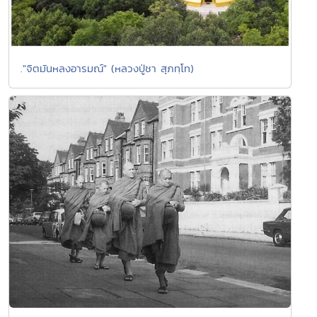
."จิตมันหลงอารมณ์" (หลวงปู่ชา สุภทฺโท)