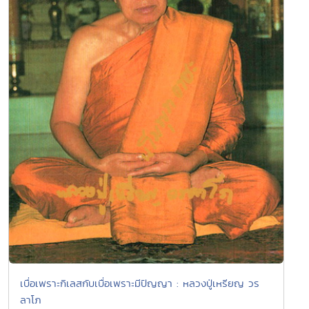
เบื่อเพราะกิเลสกับเบื่อเพราะมีปัญญา : หลวงปู่เหรียญ วร
ลาโภ