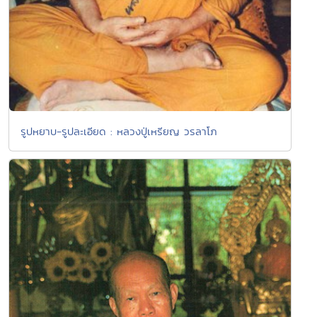
รูปหยาบ-รูปละเอียด : หลวงปู่เหรียญ วรลาโภ