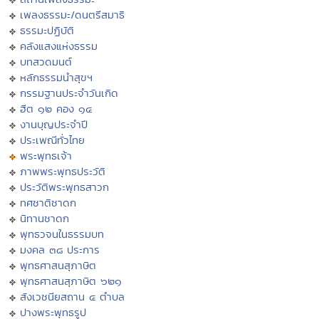
เพลงธรรมะ/ดนตรีสมาธิ
ธรรมะปฏิบัติ
คลังแสงแห่งธรรม
บทสวดมนต์
หลักธรรมนำสุขฯ
กรรมฐานประจำวันเกิด
ฮีต ๑๒ คอง ๑๔
งานบุญประจำปี
ประเพณีทั่วไทย
พระพุทธเจ้า
ภาพพระพุทธประวัติ
ประวัติพระพุทธสาวก
ทศชาติชาดก
นิทานชาดก
พุทธวจนในธรรมบท
มงคล ๓๘ ประการ
พุทธศาสนสุภาษิต
พุทธศาสนสุภาษิต ๖๒๑
สังเวชนียสถาน ๔ ตำบล
ปางพระพุทธรูป