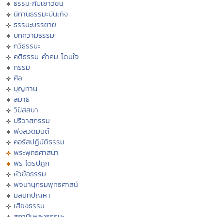
ธรรมะกับเยาวชน
นิทานธรรมะบันเทิง
ธรรมะบรรยาย
บทความธรรมะ
กวีธรรมะ
คติธรรม คำคม โดนใจ
กรรม
ศีล
บุญทาน
สมาธิ
วิปัสสนา
ปริวาสกรรม
ฟังสวดมนต์
คอร์สปฏิบัติธรรม
พระพุทธศาสนา
พระไตรปิฏก
หัวข้อธรรม
พจนานุกรมพุทธศาสน์
มิลินทปัญหา
เสียงธรรม
สถานีเพลงธรรมะ