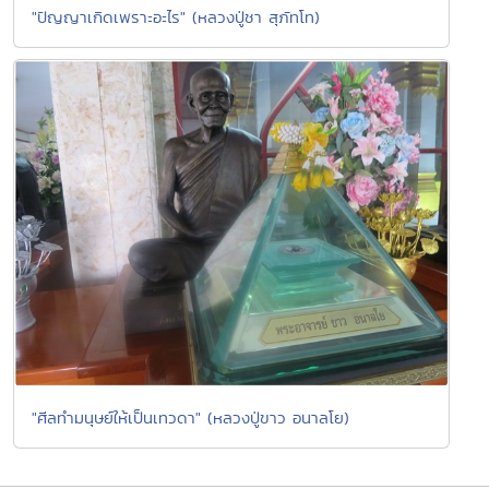
"ปัญญาเกิดเพราะอะไร" (หลวงปู่ชา สุภัทโท)
"ศีลทำมนุษย์ให้เป็นเทวดา" (หลวงปู่ขาว อนาลโย)