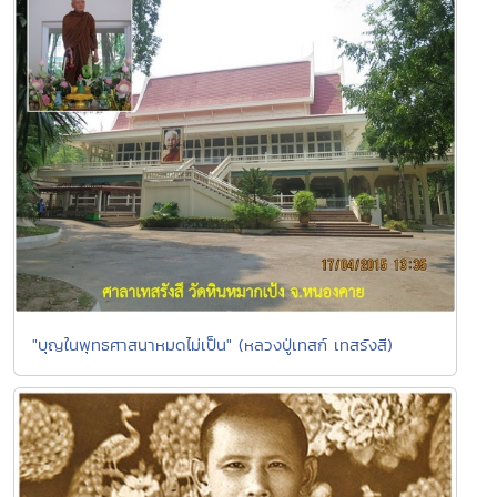
"บุญในพุทธศาสนาหมดไม่เป็น" (หลวงปู่เทสก์ เทสรังสี)