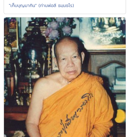
"เก็บบุญมากิน" (ท่านพ่อลี ธมฺมธโร)