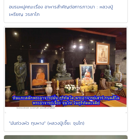
อบรมหมู่คณะเรื่อง อาหารสำคัญต่อการภาวนา : หลวงปู่
เหรียญ วรลาโภ
"มันถ่วงหัว ทุบหาง" (หลวงปู่เจี๊ยะ จุนโท)