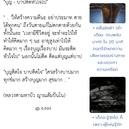
"บุญ - บาปติดหัวใจไป"
" .. "ให้สร้างความดีนะ อย่าประมาท ตาย
ได้ทุกคน" ถึงวันตายแก้ไม่ตกตายด้วยกัน
• คลื่นอัลฟ่า (คำ
ทั้งนั้นละ "เวลามีชีวิตอยู่ จะทำอะไรให้
เตือน: ทรงพลัง
ทำให้คิดมาก ๆ นะ อายุสูงเท่าไรให้
มาก!) ใน 20 นาที
คิดมาก ๆ เรื่องบุญเรื่องบาป มันจะติด
ดนตรีรักษาความ
หัวใจไป" นอกนั้นไม่ติด ติดแต่บุญแต่บาป
เสียหายของร่างกาย
และบรรเทา
ความเครียด
"บุญติดใจ บาปติดใจ" ใครสร้างบาปมาก
ทุกข์มาก สร้างบุญมาก สุขมาก .. "
(หลวงตามหาบัว ญาณสัมปันโน)
6,693
• เด็กจะรู้จักโต ก็
เพราะผู้ใหญ่รู้จัก