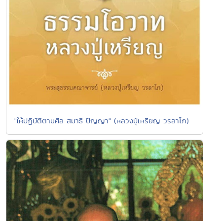
"ให้ปฏิบัติตามศีล สมาธิ ปัญญา" (หลวงปู่เหรียญ วรลาโภ)