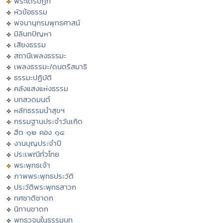
พระไตรปิฏก
หัวข้อธรรม
พจนานุกรมพุทธศาสน์
มิลินทปัญหา
เสียงธรรม
สถานีเพลงธรรมะ
เพลงธรรมะ/ดนตรีสมาธิ
ธรรมะปฏิบัติ
คลังแสงแห่งธรรม
บทสวดมนต์
หลักธรรมนำสุขฯ
กรรมฐานประจำวันเกิด
ฮีต ๑๒ คอง ๑๔
งานบุญประจำปี
ประเพณีทั่วไทย
พระพุทธเจ้า
ภาพพระพุทธประวัติ
ประวัติพระพุทธสาวก
ทศชาติชาดก
นิทานชาดก
พุทธวจนในธรรมบท