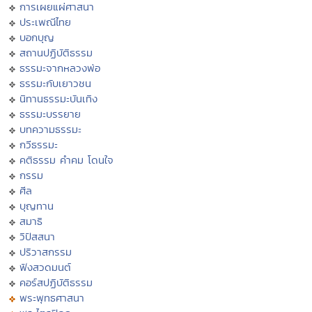
การเผยแผ่ศาสนา
ประเพณีไทย
บอกบุญ
สถานปฏิบัติธรรม
ธรรมะจากหลวงพ่อ
ธรรมะกับเยาวชน
นิทานธรรมะบันเทิง
ธรรมะบรรยาย
บทความธรรมะ
กวีธรรมะ
คติธรรม คำคม โดนใจ
กรรม
ศีล
บุญทาน
สมาธิ
วิปัสสนา
ปริวาสกรรม
ฟังสวดมนต์
คอร์สปฏิบัติธรรม
พระพุทธศาสนา