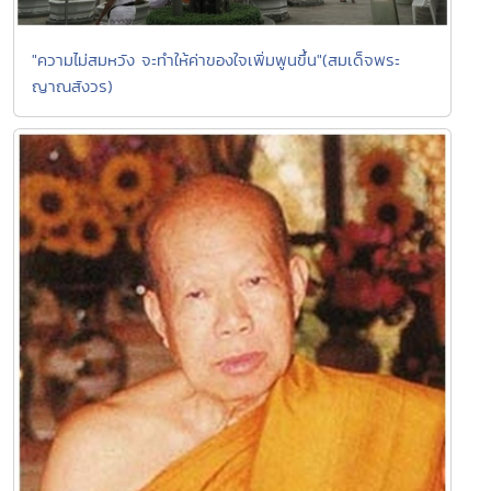
"ความไม่สมหวัง จะทำให้ค่าของใจเพิ่มพูนขึ้น"(สมเด็จพระ
ญาณสังวร)