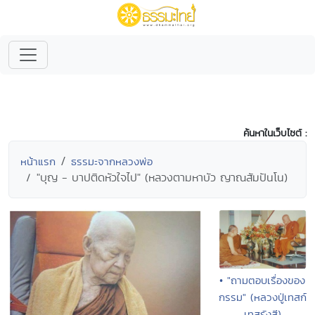
ค้นหาในเว็บไซต์ :
หน้าแรก
ธรรมะจากหลวงพ่อ
"บุญ - บาปติดหัวใจไป" (หลวงตามหาบัว ญาณสัมปันโน)
• "ถามตอบเรื่องของ
กรรม" (หลวงปู่เทสก์
เทสรังสี)