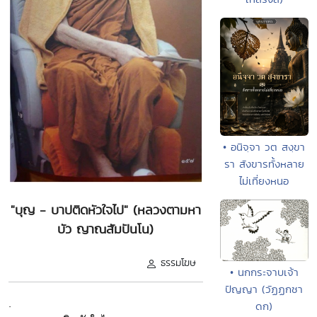
• อนิจฺจา วต สงฺขา
รา สังขารทั้งหลาย
ไม่เที่ยงหนอ
"บุญ - บาปติดหัวใจไป" (หลวงตามหา
บัว ญาณสัมปันโน)
ธรรมโฆษ
• นกกระจาบเจ้า
ปัญญา (วัฏฏกชา
.
ดก)