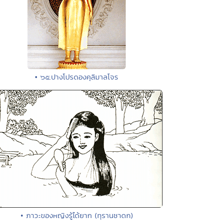
• ๖๕.ปางโปรดองคุลิมาลโจร
• ภาวะของหญิงรู้ได้ยาก (ทุรานชาดก)