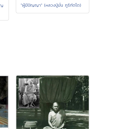
"ผู้มีปัญญา" (หลวงปู่มั่น ภูริทัตโต)
ยญ