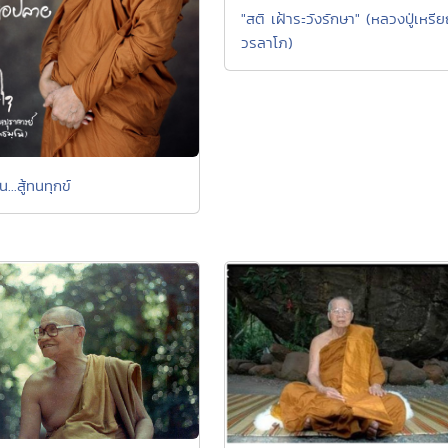
"สติ เฝ้าระวังรักษา" (หลวงปู่เหรี
วรลาโภ)
...สู้ทนทุกข์