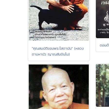
ตอนต้น
"คุณสมบัติของพระโสดาบัน" (หลวง
ตามหาบัว ญาณสัมปันโน)