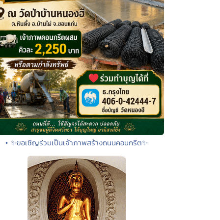
• ✨ขอเชิญร่วมเป็นเจ้าภาพสร้างถนนคอนกรีต✨