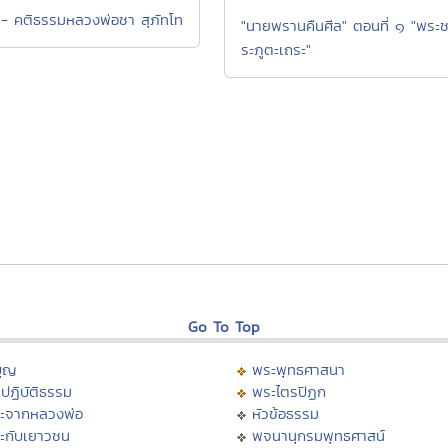
า - คติธรรมหลวงพ่อชา สุภัทโท
"นายพรานคืนศีล" ตอนที่ ๑ "พระช
ระภูตะเถระ"
Go To Top
บุญ
พระพุทธศาสนา
ปฏิบัติธรรม
พระไตรปิฏก
ะจากหลวงพ่อ
หัวข้อธรรม
ะกับเยาวชน
พจนานุกรมพุทธศาสน์