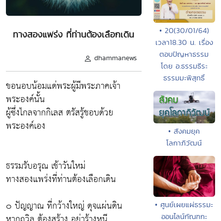
• 20(30/01/64)
ทางสองแพร่ง ที่ท่านต้องเลือกเดิน
เวลา18.30 น. เรื่อง
ตอบปัญหาธรรม
dhammanews
โดย อ.ธรรมธีระ
ธรรมมะพิสุทธิ์
ขอนอบน้อมแด่พระผู้มีพระภาคเจ้า
พระองค์นั้น
ผู้ซึ่งไกลจากกิเลส ตรัสรู้ชอบด้วย
พระองค์เอง
• สังคมยุค
โลกาภิวัฒน์
ธรรมรับอรุณ เช้าวันใหม่
ทางสองแพร่งที่ท่านต้องเลือกเดิน
๐ ปัญญาณ ที่กว้างใหญ่ ดุจแผ่นดิน
• ศูนย์เผยแผ่ธรรมะ
หากถวิล ต้องสร้าง อย่าร้างหนี
ออนไลน์กัณฑกะ