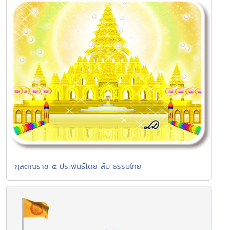
กุสติณราช ๕ ประพันธ์โดย สืบ ธรรมไทย