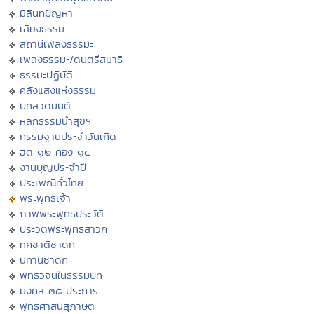
มิลินทปัญหา
เสียงธรรม
สถานีเพลงธรรมะ
เพลงธรรมะ/ดนตรีสมาธิ
ธรรมะปฏิบัติ
คลังแสงแห่งธรรม
บทสวดมนต์
หลักธรรมนำสุขฯ
กรรมฐานประจำวันเกิด
ฮีต ๑๒ คอง ๑๔
งานบุญประจำปี
ประเพณีทั่วไทย
พระพุทธเจ้า
ภาพพระพุทธประวัติ
ประวัติพระพุทธสาวก
ทศชาติชาดก
นิทานชาดก
พุทธวจนในธรรมบท
มงคล ๓๘ ประการ
พุทธศาสนสุภาษิต