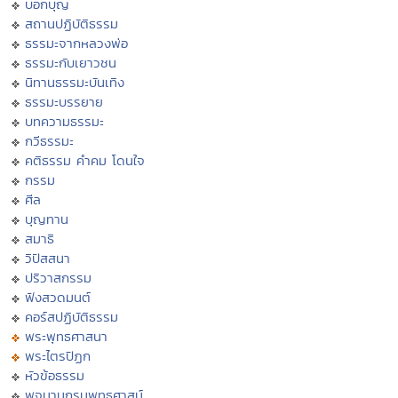
บอกบุญ
สถานปฏิบัติธรรม
ธรรมะจากหลวงพ่อ
ธรรมะกับเยาวชน
นิทานธรรมะบันเทิง
ธรรมะบรรยาย
บทความธรรมะ
กวีธรรมะ
คติธรรม คำคม โดนใจ
กรรม
ศีล
บุญทาน
สมาธิ
วิปัสสนา
ปริวาสกรรม
ฟังสวดมนต์
คอร์สปฏิบัติธรรม
พระพุทธศาสนา
พระไตรปิฏก
หัวข้อธรรม
พจนานุกรมพุทธศาสน์