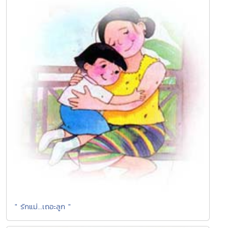
" รักแม่...เถอะลูก "