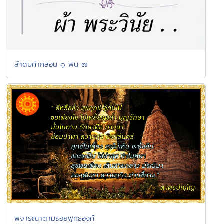
ลำดับคำกลอน ๑ พัน ๗
พิจารณาตามรอยพุทธองค์