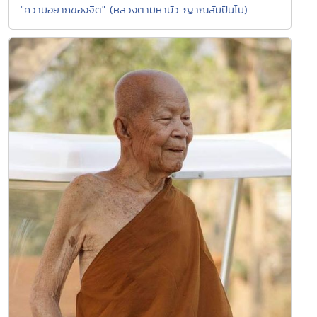
"ความอยากของจิต" (หลวงตามหาบัว ญาณสัมปันโน)