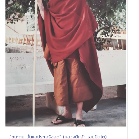
."ชนะตน นั่นแลประเสริฐสุด" (หลวงปู่หล้า เขมปัตโต)