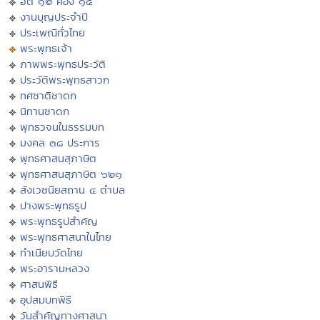
ฮีต ๑๒ คอง ๑๔
งานบุญประจำปี
ประเพณีทั่วไทย
พระพุทธเจ้า
ภาพพระพุทธประวัติ
ประวัติพระพุทธสาวก
ทศชาติชาดก
นิทานชาดก
พุทธวจนในธรรมบท
มงคล ๓๘ ประการ
พุทธศาสนสุภาษิต
พุทธศาสนสุภาษิต ๖๒๑
สังเวชนียสถาน ๔ ตำบล
ปางพระพุทธรูป
พระพุทธรูปสำคัญ
พระพุทธศาสนาในไทย
ทำเนียบวัดไทย
พระอารามหลวง
ศาสนพิธี
อุปสมบทพิธี
วันสำคัญทางศาสนา