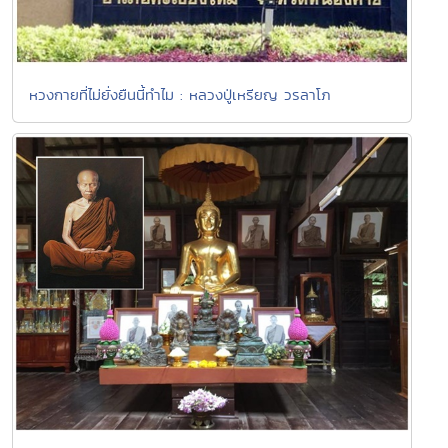
หวงกายที่ไม่ยั่งยืนนี้ทำไม : หลวงปู่เหรียญ วรลาโภ