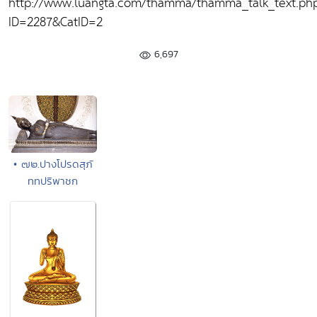
http://www.luangta.com/thamma/thamma_talk_text.ph
ID=2287&CatID=2
6,697
• ๗๒.ปางโปรดสุภั
ททปริพาชก