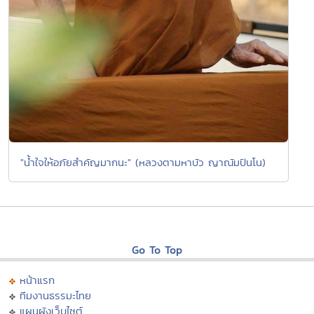
"น้ำใจให้อภัยสำคัญมากนะ" (หลวงตามหาบัว ญาณัมปันโน)
Go To Top
หน้าแรก
ทีมงานธรรมะไทย
แผนผังเว็บไซต์