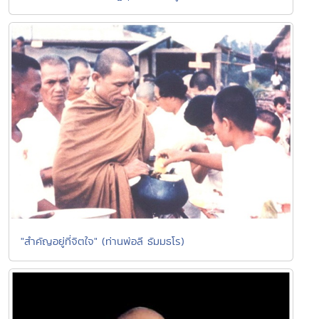
"สำคัญอยู่ที่จิตใจ" (ท่านพ่อลี ธัมมธโร)