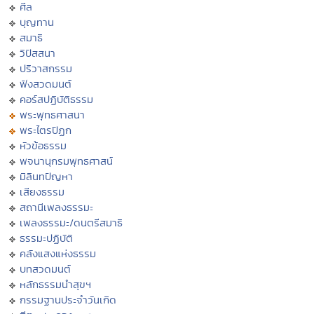
ศีล
บุญทาน
สมาธิ
วิปัสสนา
ปริวาสกรรม
ฟังสวดมนต์
คอร์สปฏิบัติธรรม
พระพุทธศาสนา
พระไตรปิฏก
หัวข้อธรรม
พจนานุกรมพุทธศาสน์
มิลินทปัญหา
เสียงธรรม
สถานีเพลงธรรมะ
เพลงธรรมะ/ดนตรีสมาธิ
ธรรมะปฏิบัติ
คลังแสงแห่งธรรม
บทสวดมนต์
หลักธรรมนำสุขฯ
กรรมฐานประจำวันเกิด