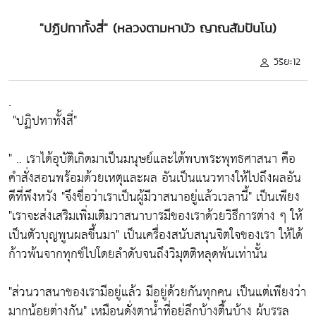
"ปฏิปทาทั้งสี่" (หลวงตามหาบัว ญาณสัมปันโน)
วิริยะ12
.
"ปฏิปทาทั้งสี่"
" .. เราได้อุบัติเกิดมาเป็นมนุษย์และได้พบพระพุทธศาสนา คือ
คำสั่งสอนพร้อมด้วยเหตุและผล อันเป็นแนวทางให้ไปถึงผลอัน
ดีที่พึงหวัง
"จึงชื่อว่าเราเป็นผู้มีวาสนาอยู่แล้วเวลานี้"
เป็นเพียง
"เราจะส่งเสริมเพิ่มเติมวาสนาบารมีของเราด้วยวิธีการต่าง ๆ ให้
เป็นตัวบุญพูนผลขึ้นมา"
เป็นเครื่องสนับสนุนจิตใจของเรา ให้ได้
ก้าวพ้นจากทุกข์ไปโดยลำดับจนถึงวิมุตติหลุดพ้นเท่านั้น
"ส่วนวาสนาของเรามีอยู่แล้ว มีอยู่ด้วยกันทุกคน เป็นแต่เพียงว่า
มากน้อยต่างกัน"
เหมือนดั่งตาน้ำที่อยู่ลึกบ้างตื้นบ้าง ผู้บรรลุ