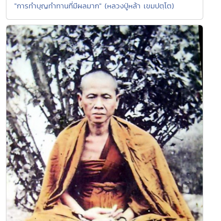
"การทำบุญทำทานที่มีผลมาก" (หลวงปู่หล้า เขมปตฺโต)