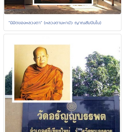
"นิมิตของหลวงตา" (หลวงตามหาบัว ญาณสัมปันโน)