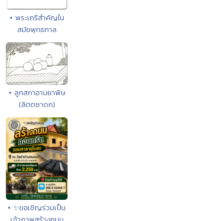
• พระเถรีสำคัญใน
สมัยพุทธกาล
• ลูกสกาอาบยาพิษ
(ลิตตชาดก)
• ✨ขอเชิญร่วมเป็น
เจ้าภาพสร้างถนน