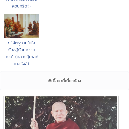
คอนกรีต✨
• "ศัตรูภายในใจ
ต้องสู้ด้วยความ
สงบ" (หลวงปู่เทสก์
เทสรังสี)
#เนื้อหาที่เกี่ยวข้อง