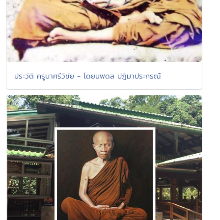
ประวัติ ครูบาศรีวิชัย - โดยนพดล ปฏิมาประกรณ์