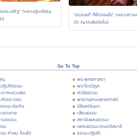
ันประเสริฐ" (หลวงปู่เหรียญ
"ธรรมแท้ ที่ยึดของใจ" (หลวงตาม
ภ)
บัว ญาณสัมปันโน)
Go To Top
บุญ
พระพุทธศาสนา
ปฏิบัติธรรม
พระไตรปิฏก
ะจากหลวงพ่อ
หัวข้อธรรม
ะกับเยาวชน
พจนานุกรมพุทธศาสน์
ธรรมะบันเทิง
มิลินทปัญหา
ะบรรยาย
เสียงธรรม
ามธรรมะ
สถานีเพลงธรรมะ
รรมะ
เพลงธรรมะ/ดนตรีสมาธิ
รรม คำคม โดนใจ
ธรรมะปฏิบัติ