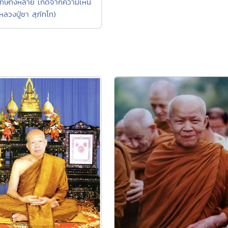
์โทษทั้งหลาย เกิดจากความเห็น
หลวงปู่ชา สุภัทโท)