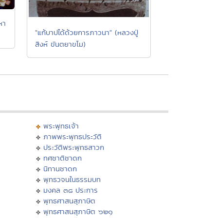
หา
"แก้บาปได้ด้วยการภาวนา" (หลวงปู่
สิงห์ ขันตยาขโม)
พระพุทธเจ้า
ภาพพระพุทธประวัติ
ประวัติพระพุทธสาวก
ทศชาติชาดก
นิทานชาดก
พุทธวจนในธรรมบท
มงคล ๓๘ ประการ
พุทธศาสนสุภาษิต
พุทธศาสนสุภาษิต ๖๒๑