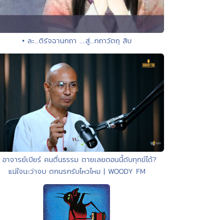
• ละ...ติรัจฉานกถา ....สู่...กถาวัตถุ สิบ
• อาจารย์เบียร์ คนตื่นธรรม ตายเลยตอนนี้ดับทุกข์ได้?
แน่ใจนะว่าจบ ตกนรกรับไหวไหม | WOODY FM