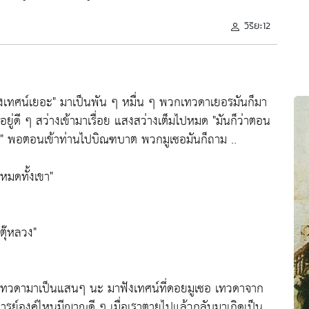
วิริยะ12
งเทศน์เยอะ"
มาเป็นพัน ๆ หมื่น ๆ พวกเทวดาเยอรมันก็มา
อยู่ดี ๆ สว่างเข้ามาเรื่อย แสงสว่างเต็มไปหมด
"มันก็ว่าตอน
"
พอตอนเข้าท่านไปบิณฑบาต พวกมูเซอมันก็ถาม ..
่างหมดทั้งเขา"
ตุ๊หลวง"
เทวดามาเป็นแสนๆ นะ มาฟังเทศน์ที่ดอยมูเซอ เทวดาจาก
จารย์องค์ไหนมีญาณดี ๆ เมื่อเราตายไปแล้วกลับมาเกิดเป็น