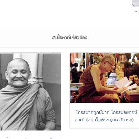
•
#เนื้อหาที่เกี่ยวข้อง
"โกรธมากทุกข์มาก โกรธบ่อยทุกข์
บ่อย" (สมเด็จพระญาณสังวรฯ)