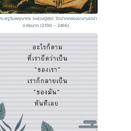
พระครูวิมลคุณากร (หลวงปู่ศุข) วัดปากคลองมะขามเฒ่า
จ.ชัยนาท (2390 - 2466)