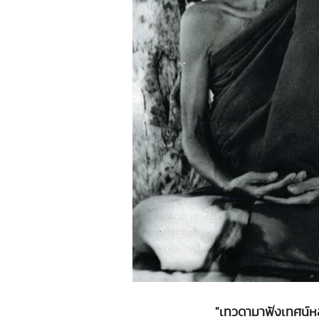
"เทวดามาฟังเทศน์หลวง