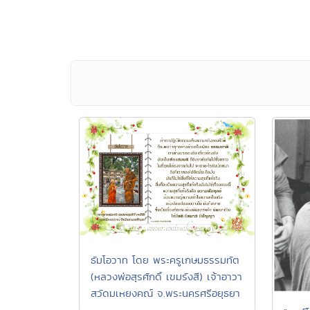
ธัมโอวาท โดย พระครูเกษมธรรมทัต
(หลวงพ่อสุรศักดิ์ เขมรังสี) เจ้าอาวา
สวัดมเหยงคณ์ จ.พระนครศรีอยุธยา