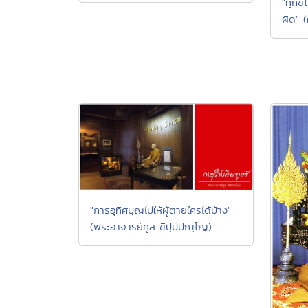
"ทุกข
ผิด" (
"การอุทิศบุญไปให้ผู้ตายใครได้บ้าง"
(พระอาจารย์ทูล ขิปฺปปญฺโญ)