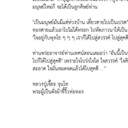
มนุษย์ใหม่ก็ จะได้เป็นลูกศิษย์ท่าน
"เป็นมนุษย์มันมีแต่ห่วงบ้าน เดี๋ยวตายไปเป็นเปรต"
ทองตายแล้วเอาไปไม่ได้หรอก ไปหัดภาวนาให้เป็น 
"ใจอยู่กับพุทโธ ๆ ๆ ๆ เราก็ได้ไปสู่สวรรค์ ไปสู่สุค
ท่านพระอาจารย์ท่านเทศน์สอนเสมอว่า
"อันนี้เป
ไปก็ได้ไปสู่สุคติ"
เพราะใจโปร่งใจใส ใจสวรรค์
"ใจค
สะอาด ใจมันหมดจดแล้วได้ไปสุคติ .. "
หลวงปู่เจี๊ยะ จุนฺโท
พระผู้เป็นดั่งผ้าขี้ริ้วห่อทอง