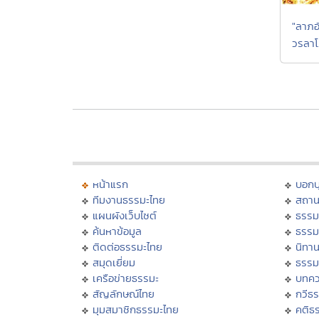
"ลาภอ
วรลาโ
หน้าแรก
บอก
ทีมงานธรรมะไทย
สถาน
แผนผังเว็บไซต์
ธรรม
ค้นหาข้อมูล
ธรรม
ติดต่อธรรมะไทย
นิทาน
สมุดเยี่ยม
ธรรม
เครือข่ายธรรมะ
บทคว
สัญลักษณ์ไทย
กวีธ
มุมสมาชิกธรรมะไทย
คติธ