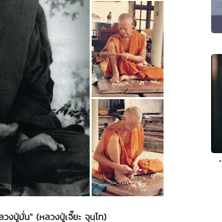
ปู่มั่น" (หลวงปู่เจี๊ยะ จุนฺโท)