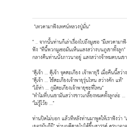
"เทวดามาฟังเทศน์หลวงปู่มั่น"
" .. จากนั้นท่านก็เล่าเรื่องไปถึงมูเซอ
"มีเทวดามาฟั
ฟัง
"ทีนี้พวกมูเซอมันเห็นแสงสว่างบนภูเขาทั้งลูก"
กลางคืนท่านนั่งภาวนาอยู่ แสงสว่างจ้าหมดบนเขา
"ตุ๊เจ้า ... ตุ๊เจ้า จุดตะเกียง เจ้าพายุรี เมื่อคืนนี้สว
"ตุ๊เจ้า ... ใช้ตะเกียงเจ้าพายุรุ่นไหน สว่างคัก แท้"
"ไอ้ห่า ... กูมีตะเกียงเจ้าพายุซะที่ไหน"
"ทำไมที่บนเขามันสว่างขาวเกลี้ยงหมดทั้งลูกล่ะ ... 
"ไม่รู้โว้ย ..."
ท่านปิดไม่บอก แล้วทีหลังท่านมาพูดให้เราฟังว่า
"
เยอรมันก็มี"
ท่าบุญดีตายไปได้ขึ้นสวรรค์ ครูบาอา