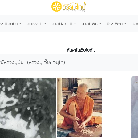
รรมศึกษา
คติธรรม
ศาสนสถาน
ศาสนพิธี
ประเพณี
บอ
ค้นหาในเว็บไซต์ :
ลวงปู่มั่น" (หลวงปู่เจี๊ยะ จุนฺโท)