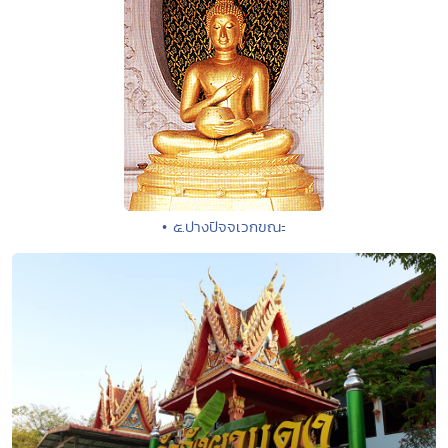
• ๕.ปางปัจจเวกขณะ