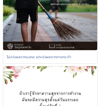
ไม่หวังผลจากมงคล แต่หวังผลจากการกระทำ