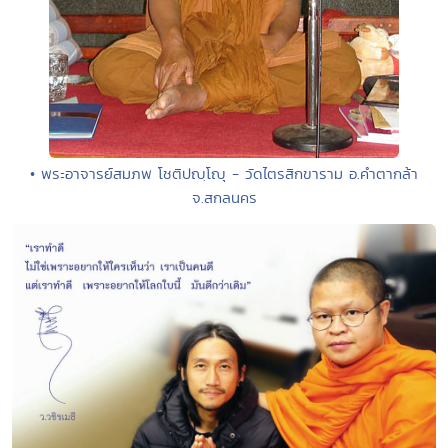
• พระอาจารย์สมภพ โชติปญฺโญุ - วัดไตรสิกขาราม อ.คำตากล้า
จ.สกลนคร