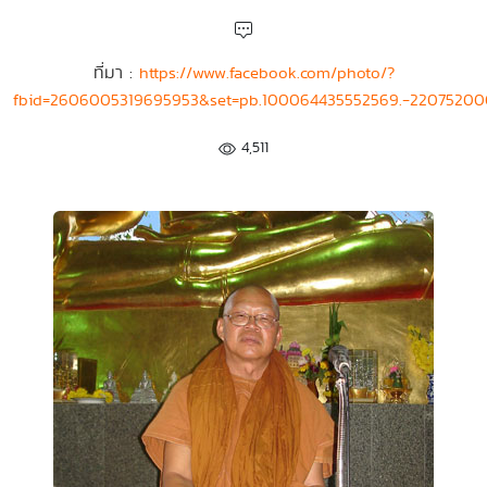
ที่มา :
https://www.facebook.com/photo/?
fbid=2606005319695953&set=pb.100064435552569.-2207520
4,511