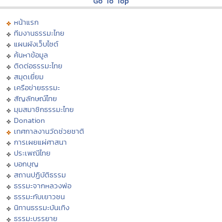
Go To Top
หน้าแรก
ทีมงานธรรมะไทย
แผนผังเว็บไซต์
ค้นหาข้อมูล
ติดต่อธรรมะไทย
สมุดเยี่ยม
เครือข่ายธรรมะ
สัญลักษณ์ไทย
มุมสมาชิกธรรมะไทย
Donation
เทศกาลงานวัดช่วยชาติ
การเผยแผ่ศาสนา
ประเพณีไทย
บอกบุญ
สถานปฏิบัติธรรม
ธรรมะจากหลวงพ่อ
ธรรมะกับเยาวชน
นิทานธรรมะบันเทิง
ธรรมะบรรยาย