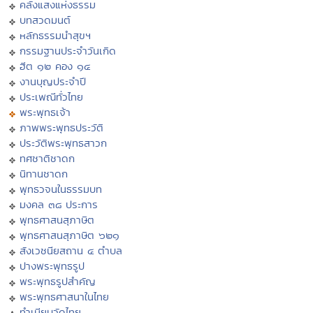
คลังแสงแห่งธรรม
บทสวดมนต์
หลักธรรมนำสุขฯ
กรรมฐานประจำวันเกิด
ฮีต ๑๒ คอง ๑๔
งานบุญประจำปี
ประเพณีทั่วไทย
พระพุทธเจ้า
ภาพพระพุทธประวัติ
ประวัติพระพุทธสาวก
ทศชาติชาดก
นิทานชาดก
พุทธวจนในธรรมบท
มงคล ๓๘ ประการ
พุทธศาสนสุภาษิต
พุทธศาสนสุภาษิต ๖๒๑
สังเวชนียสถาน ๔ ตำบล
ปางพระพุทธรูป
พระพุทธรูปสำคัญ
พระพุทธศาสนาในไทย
ทำเนียบวัดไทย