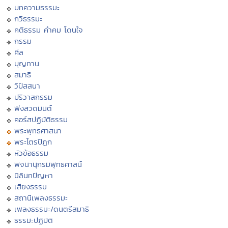
บทความธรรมะ
กวีธรรมะ
คติธรรม คำคม โดนใจ
กรรม
ศีล
บุญทาน
สมาธิ
วิปัสสนา
ปริวาสกรรม
ฟังสวดมนต์
คอร์สปฏิบัติธรรม
พระพุทธศาสนา
พระไตรปิฏก
หัวข้อธรรม
พจนานุกรมพุทธศาสน์
มิลินทปัญหา
เสียงธรรม
สถานีเพลงธรรมะ
เพลงธรรมะ/ดนตรีสมาธิ
ธรรมะปฏิบัติ