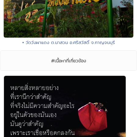
• วัดวังผาแดง ต.นาสวน อ.ศรีสวัสดิ์ จ.กาญจนบุรี
#เนื้อหาที่เกี่ยวข้อง