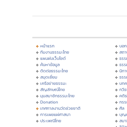
หน้าแรก
บอก
ทีมงานธรรมะไทย
สถา
แผนผังเว็บไซต์
ธรร
ค้นหาข้อมูล
ธรร
ติดต่อธรรมะไทย
นิทา
สมุดเยี่ยม
ธรร
เครือข่ายธรรมะ
บทค
สัญลักษณ์ไทย
กวี
มุมสมาชิกธรรมะไทย
คติ
Donation
กรร
เทศกาลงานวัดช่วยชาติ
ศีล
การเผยแผ่ศาสนา
บุญ
ประเพณีไทย
สมาธ
วิปั