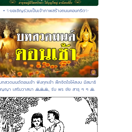
• ✨ขอเชิญร่วมเป็นเจ้าภาพสร้างถนนคอนกรีต✨
บทสวดมนต์ตอนเช้า ฟังทุกเช้า ฝึกจิตใจให้สงบ มีสมาธิ
ัญญา เสริมวาสนา 🙏🙏🙏, รับ พร ชัย สาธุ ๆ ๆ 🙏