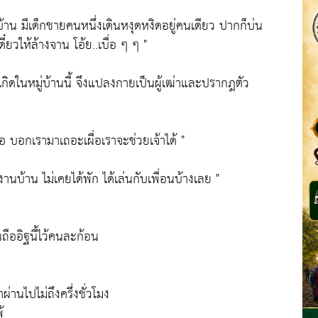
่บ้าน มีเด็กชายคนหนึ่งเดินหงุดหงิดอยู่คนเดียว ปากก็บ่น
เดี๋ยวให้ล้างจาน โอ้ย..เบื่อ ๆ ๆ "
ๆมาเกิดในหมู่บ้านนี้ จึงแปลงกายเป็นผู้เฒ่าและปรากฎตัว
หรอ บอกเรามาเถอะเผื่อเราจะช่วยเจ้าได้ "
นบ้าน ไม่เคยได้พัก ได้เล่นกับเพื่อนบ้างเลย "
ันถืออิฐนี้ไว้คนละก้อน
ผ่านไปไม่ถึงครึ่งชั่วโมง
้