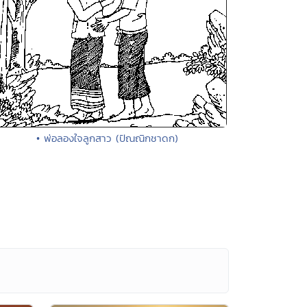
• พ่อลองใจลูกสาว (ปัณณิกชาดก)