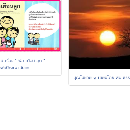
ูน เรื่อง " พ่อ เตือน ลูก " -
พ่อปัญญานันทะ
บุญไม่ช่วย ๑ เขียนโดย สืบ ธร