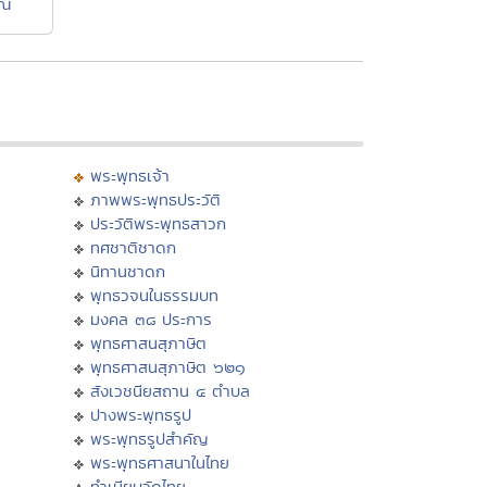
ุณ
พระพุทธเจ้า
ภาพพระพุทธประวัติ
ประวัติพระพุทธสาวก
ทศชาติชาดก
นิทานชาดก
พุทธวจนในธรรมบท
มงคล ๓๘ ประการ
พุทธศาสนสุภาษิต
พุทธศาสนสุภาษิต ๖๒๑
สังเวชนียสถาน ๔ ตำบล
ปางพระพุทธรูป
พระพุทธรูปสำคัญ
พระพุทธศาสนาในไทย
ทำเนียบวัดไทย