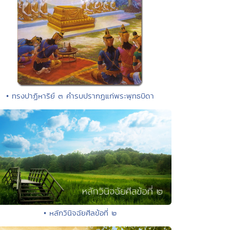
• ทรงปาฏิหาริย์ ๓ คำรบปรากฏแก่พระพุทธบิดา
• หลักวินิจฉัยศีลข้อที่ ๒