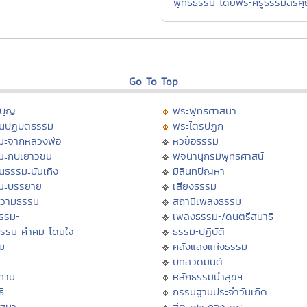
พุทธธรรม โดยพระครูธรรมสรค
Go To Top
บุญ
พระพุทธศาสนา
นปฏิบัติธรรม
พระไตรปิฏก
มะจากหลวงพ่อ
หัวข้อธรรม
มะกับเยาวชน
พจนานุกรมพุทธศาสน์
นธรรมะบันเทิง
มิลินทปัญหา
มะบรรยาย
เสียงธรรม
วามธรรมะ
สถานีเพลงธรรมะ
ธรรมะ
เพลงธรรมะ/ดนตรีสมาธิ
ธรรม คำคม โดนใจ
ธรรมะปฏิบัติ
ม
คลังแสงแห่งธรรม
บทสวดมนต์
ทาน
หลักธรรมนำสุขฯ
ิ
กรรมฐานประจำวันเกิด
สสนา
ฮีต ๑๒ คอง ๑๔