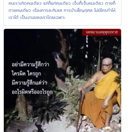
คนเราเกิดคนเดียว แก่ก็แก่คนเดียว เจ็บก็เจ็บคนเดียว ตายก็
ตายคนเดียว เรื่องการละกิเลส การบำเพ็ญกุศล ไม่มีใครทำให้
เราได้ เป็นงานของเราโดยเฉพาะ