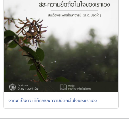
จาคะที่เป็นตัวแท้ก็คือสละความยึดถือในใจของเราเอง