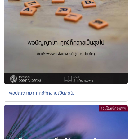
พอปัญญามา ทุกข์ก็กลายเป็นสุขไป