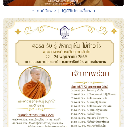
• เทศน์วันพระ | ปฏิบัติไปตามขั้นตอน