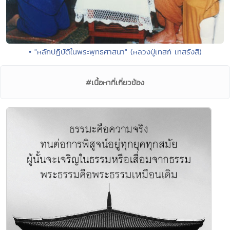
• "หลักปฏิบัติในพระพุทธศาสนา" (หลวงปู่เทสก์ เทสรังสี)
#เนื้อหาที่เกี่ยวข้อง