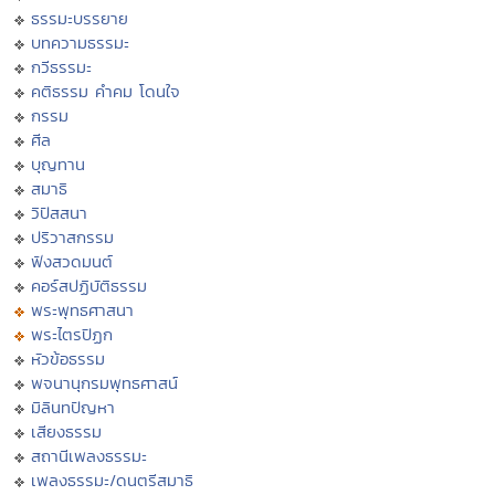
ธรรมะบรรยาย
บทความธรรมะ
กวีธรรมะ
คติธรรม คำคม โดนใจ
กรรม
ศีล
บุญทาน
สมาธิ
วิปัสสนา
ปริวาสกรรม
ฟังสวดมนต์
คอร์สปฏิบัติธรรม
พระพุทธศาสนา
พระไตรปิฏก
หัวข้อธรรม
พจนานุกรมพุทธศาสน์
มิลินทปัญหา
เสียงธรรม
สถานีเพลงธรรมะ
เพลงธรรมะ/ดนตรีสมาธิ