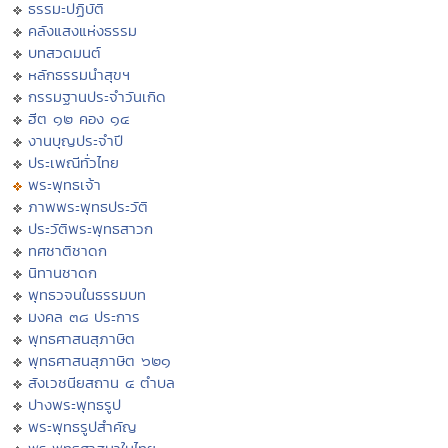
ธรรมะปฏิบัติ
คลังแสงแห่งธรรม
บทสวดมนต์
หลักธรรมนำสุขฯ
กรรมฐานประจำวันเกิด
ฮีต ๑๒ คอง ๑๔
งานบุญประจำปี
ประเพณีทั่วไทย
พระพุทธเจ้า
ภาพพระพุทธประวัติ
ประวัติพระพุทธสาวก
ทศชาติชาดก
นิทานชาดก
พุทธวจนในธรรมบท
มงคล ๓๘ ประการ
พุทธศาสนสุภาษิต
พุทธศาสนสุภาษิต ๖๒๑
สังเวชนียสถาน ๔ ตำบล
ปางพระพุทธรูป
พระพุทธรูปสำคัญ