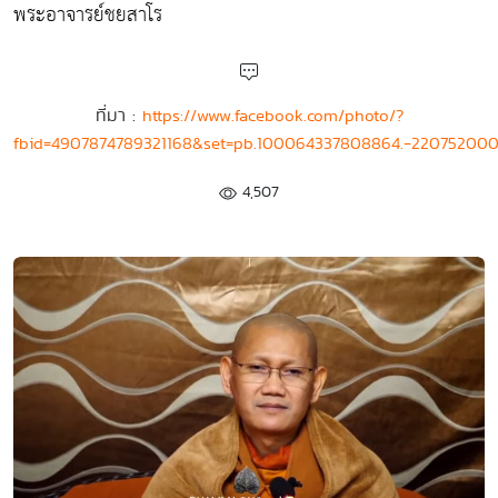
พระอาจารย์ชยสาโร
ที่มา :
https://www.facebook.com/photo/?
fbid=4907874789321168&set=pb.100064337808864.-220752000
4,507