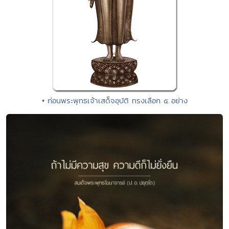
• ก่อนพระพุทธเจ้าเสด็จอุบัติ ทรงเลือก ๕ อย่าง