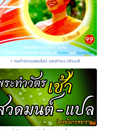
• คมคำธรรมออนไลน์ ของท่านว.วชิรเมธี