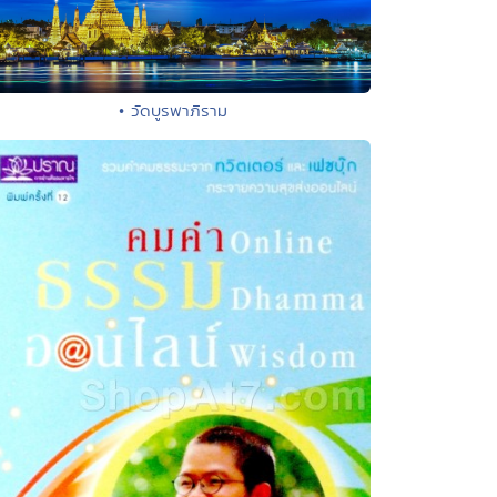
• วัดบูรพาภิราม