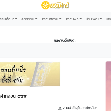
รรมศึกษา
คติธรรม
ศาสนสถาน
ศาสนพิธี
ประเพณี
บอ
ค้นหาในเว็บไซต์ :
บคำกลอน ๙๙๙
สวนป่าวังอุโบสถภัทรสีมา