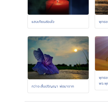
แสงเทียนส่องใจ
พุทธช
พุทธช
พระพุ
กว่าจะสิ้นปริญญา พ่อมาจาก