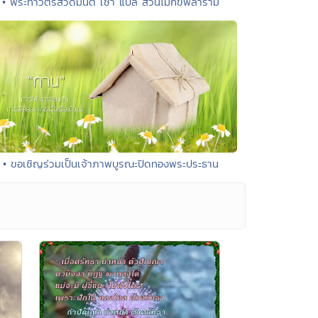
• พระทำวัตรสวดมนต์ เช้า แปล สวนโมกขพลาราม
• ขอเชิญร่วมเป็นเจ้าภาพบูรณะปิดทองพระประธาน