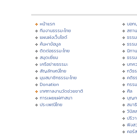
หน้าแรก
บอก
ทีมงานธรรมะไทย
สถาน
แผนผังเว็บไซต์
ธรรม
ค้นหาข้อมูล
ธรรม
ติดต่อธรรมะไทย
นิทาน
สมุดเยี่ยม
ธรรม
เครือข่ายธรรมะ
บทคว
สัญลักษณ์ไทย
กวีธ
มุมสมาชิกธรรมะไทย
คติธ
Donation
กรร
เทศกาลงานวัดช่วยชาติ
ศีล
การเผยแผ่ศาสนา
บุญท
ประเพณีไทย
สมาธิ
วิปัส
ปริว
ฟังส
คอร์ส