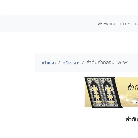
พระพุทธศาสนา
ธ
ลำดับคำกลอน ๙๙๙
หน้าแรก
กวีธรรมะ
ลำดั