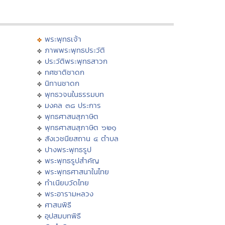
พระพุทธเจ้า
ภาพพระพุทธประวัติ
ประวัติพระพุทธสาวก
ทศชาติชาดก
นิทานชาดก
พุทธวจนในธรรมบท
มงคล ๓๘ ประการ
พุทธศาสนสุภาษิต
พุทธศาสนสุภาษิต ๖๒๑
สังเวชนียสถาน ๔ ตำบล
ปางพระพุทธรูป
พระพุทธรูปสำคัญ
พระพุทธศาสนาในไทย
ทำเนียบวัดไทย
พระอารามหลวง
ศาสนพิธี
อุปสมบทพิธี