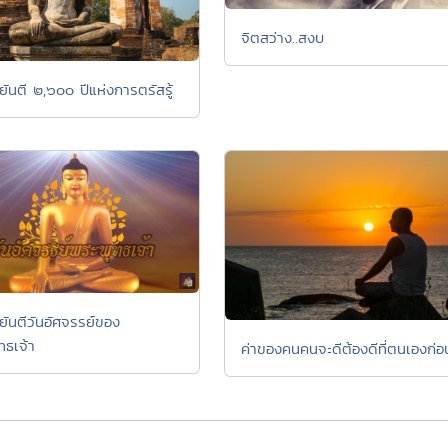
จิตสว่าง..สงบ
ยันตี ๒,๖๐๐ ปีแห่งการตรัสรู้
ยันตีวันอัศจรรย์ของ
ทธเจ้า
ค่าของคนคนจะดีต้องดีที่ตนเองก่อ