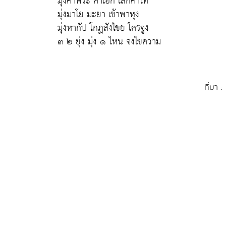
มุ่งคำพระ คำเอก เสกคำโท
มุ่งมาโย มะยา เข้าพาหุง
มุ่งหากัป โกฏสังไขย ใครจูง
๓ ๒ ยุ่ง มุ่ง ๑ ไหน จงไขความ
ที่มา