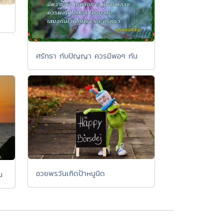
ศรัทธา กับปัญญา ควรมีพอๆ กัน
อวยพรวันเกิดป้าหนูนิด
น