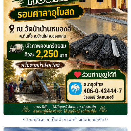
• ✨ขอเชิญร่วมเป็นเจ้าภาพสร้างถนนคอนกรีต✨