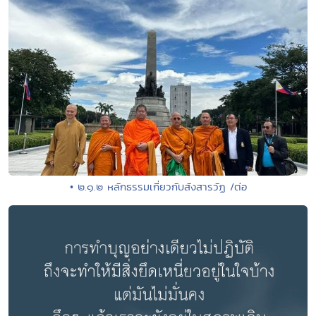
• ๒.๑.๒ หลักธรรมเกี่ยวกับสังสารวัฏ /ต่อ