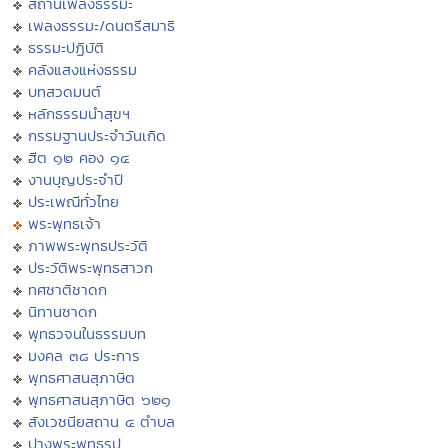
สถานีเพลงธรรมะ
เพลงธรรมะ/ดนตรีสมาธิ
ธรรมะปฏิบัติ
คลังแสงแห่งธรรม
บทสวดมนต์
หลักธรรมนำสุขฯ
กรรมฐานประจำวันเกิด
ฮีต ๑๒ คอง ๑๔
งานบุญประจำปี
ประเพณีทั่วไทย
พระพุทธเจ้า
ภาพพระพุทธประวัติ
ประวัติพระพุทธสาวก
ทศชาติชาดก
นิทานชาดก
พุทธวจนในธรรมบท
มงคล ๓๘ ประการ
พุทธศาสนสุภาษิต
พุทธศาสนสุภาษิต ๖๒๑
สังเวชนียสถาน ๔ ตำบล
ปางพระพุทธรูป