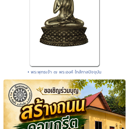
• พระพุทธเจ้า ๗ พระองค์ ใกล้กาลปัจจุบัน