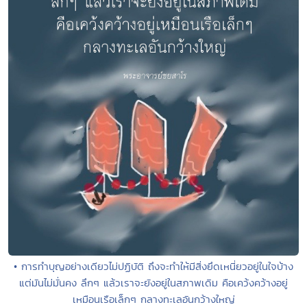
• การทำบุญอย่างเดียวไม่ปฏิบัติ ถึงจะทำให้มีสิ่งยึดเหนี่ยวอยู่ในใจบ้าง
แต่มันไม่มั่นคง ลึกๆ แล้วเราจะยังอยู่ในสภาพเดิม คือเคว้งคว้างอยู่
เหมือนเรือเล็กๆ กลางทะเลอันกว้างใหญ่