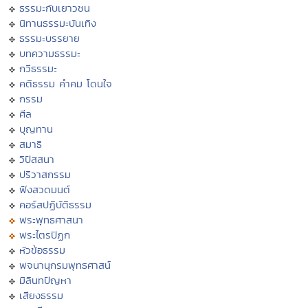
ธรรมะกับเยาวชน
นิทานธรรมะบันเทิง
ธรรมะบรรยาย
บทความธรรมะ
กวีธรรมะ
คติธรรม คำคม โดนใจ
กรรม
ศีล
บุญทาน
สมาธิ
วิปัสสนา
ปริวาสกรรม
ฟังสวดมนต์
คอร์สปฏิบัติธรรม
พระพุทธศาสนา
พระไตรปิฏก
หัวข้อธรรม
พจนานุกรมพุทธศาสน์
มิลินทปัญหา
เสียงธรรม