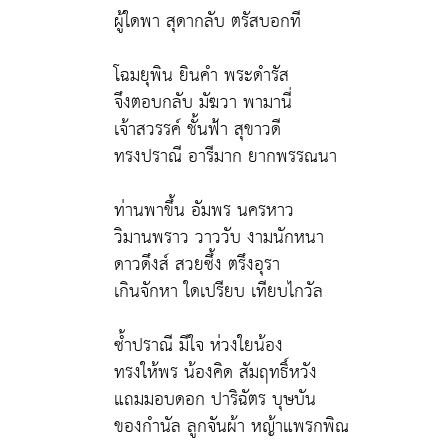
ผู้ใดพา สุดากลับ ตรัสบอกที
โฉมยุพิน ยินคำ พระดำรัส
จึงตอบกลับ มัฆวา พามานี่
เจ้าสวรรค์ ชั้นฟ้า สุขาวดี
ทรงปราณี อารีมาก ยากพรรณนา
ท่านพาขึ้น อัมพร นครหาว
วิมานพราว วาววับ งามนักหนา
ดาวดึงส์ สวยซึ้ง ตรึงอุรา
เกินจักหา ใดเปรียบ เทียบไกวัล
ซ้ำปราณี มีใจ ห่วงใยน้อง
ทรงให้พร น้องคิด สัมฤทธิ์หวัง
แถมมอบดอก ปาริฉัตร บุษบัน
ของกำนัล ลูกจันผ้า หญ้าแพรกพิณ