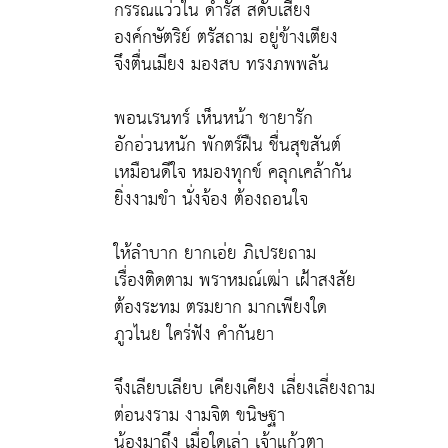
กรรณแว่วใน ดำรัส สดับเสียง
องค์กษัตริย์ ตรัสถาม อยู่ข้างเตียง
จึงตื่นเมียง มองสบ ทรงภพพลัน
พอนเรนทร์ เห็นหน้า ชายารัก
อักอ่วนหนัก พักตร์ฝืน ชื่นสุขสันต์
เหมือนดีใจ หมองทุกข์ คลุกเคล้ากัน
ยิ่งงามขำ นั่งจ้อง ต้องถอนใจ
ให้ลำบาก ยากเอ่ย ภิเปรยถาม
เรื่องติดตาม พราหมณ์เฒ่า เฝ้าสงสัย
ต้องระทม ตรมยาก มากเพียงใด
ภูวไนย ใคร่ฟัง คำกันยา
จึงเลียบเลียบ เคียงเคียง เลี่ยงเลี่ยงถาม
ต่อนงราม งามจิต ขนิษฐา
น้องมาถึง เมื่อใดเล่า เจ้าแก้วตา