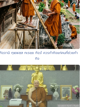
กิจฺจานิ กุพฺพสฺส กเรยฺย กิจฺจํ ควรทำกิจแก่คนที่ช่วยทำ
กิจ