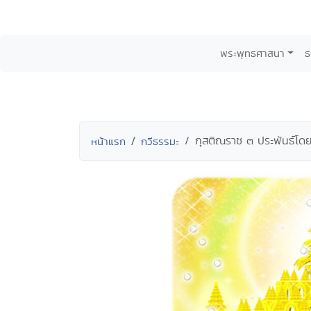
พระพุทธศาสนา
ธ
กุสติณราช ๓ ประพันธ์โด
หน้าแรก
กวีธรรมะ