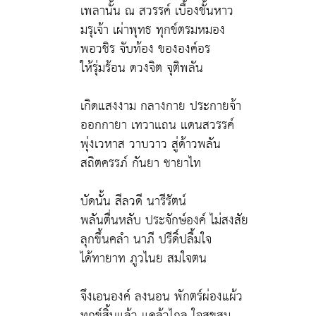
เพลานั้น ณ สวรรค์ เบื้องชั้นหาว
มรุเจ้า เผ่าพุทธ ทุกข์ตรมหมอง
พอวชิร จับท้อง ขององค์อร
ให้รุ่มร้อน ดวงจิต จุติพลัน
เกิดแสงงาม กลางกาย ประกายจ้า
ออกกายา เทวาแถน แดนสวรรค์
พุ่งเวหาส วาบวาว สู่ด้าวพลัน
สถิตครรภ์ กันยา ชายาไท
บัดนั้น สีลวดี นารีรัตน์
พลันตื่นหลับ ประจักษ์องค์ ไม่สงสัย
ลุกขึ้นคลำ นาภี ปรีดิ์ปลื้มใจ
ได้ทายาท ภูวไนย สมใจตน
จึงเอนองค์ ลงนอน พักตร์ผ่องแผ้ว
ทุกข์สิ้นแล้ว แคล้วไกล ใจสุขสม