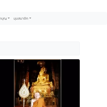
กบุญ
มุมสมาชิก