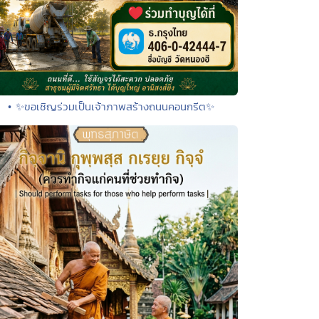
• ✨ขอเชิญร่วมเป็นเจ้าภาพสร้างถนนคอนกรีต✨