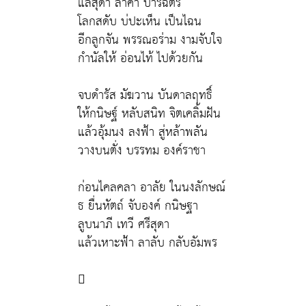
แลสุดา ล้ำค่า ปาริฉัตร
โลกสดับ บ่ปะเห็น เป็นไฉน
อีกลูกจัน พรรณอร่าม งามจับใจ
กำนัลให้ อ่อนไท้ ไปด้วยกัน
จบดำรัส มัฆวาน บันดาลฤทธิ์
ให้กนิษฐ์ หลับสนิท จิตเคลิ้มฝัน
แล้วอุ้มนง ลงฟ้า สู่หล้าพลัน
วางบนตั่ง บรรทม องค์ราชา
ก่อนไคลคลา อาลัย ในนงลักษณ์
ธ ยื่นหัตถ์ จับองค์ กนิษฐา
ลูบนาภี เทวี ศรีสุดา
แล้วเหาะฟ้า ลาลับ กลับอัมพร
