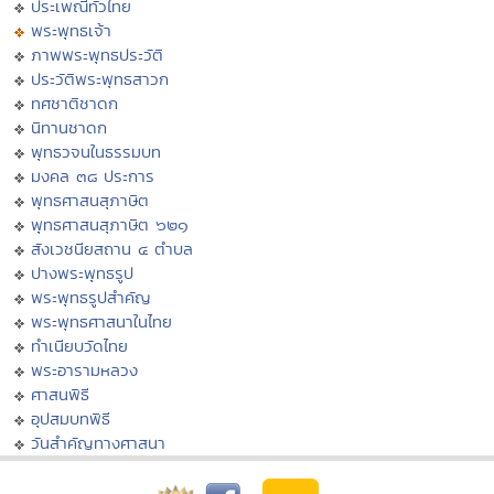
ประเพณีทั่วไทย
พระพุทธเจ้า
ภาพพระพุทธประวัติ
ประวัติพระพุทธสาวก
ทศชาติชาดก
นิทานชาดก
พุทธวจนในธรรมบท
มงคล ๓๘ ประการ
พุทธศาสนสุภาษิต
พุทธศาสนสุภาษิต ๖๒๑
สังเวชนียสถาน ๔ ตำบล
ปางพระพุทธรูป
พระพุทธรูปสำคัญ
พระพุทธศาสนาในไทย
ทำเนียบวัดไทย
พระอารามหลวง
ศาสนพิธี
อุปสมบทพิธี
วันสำคัญทางศาสนา