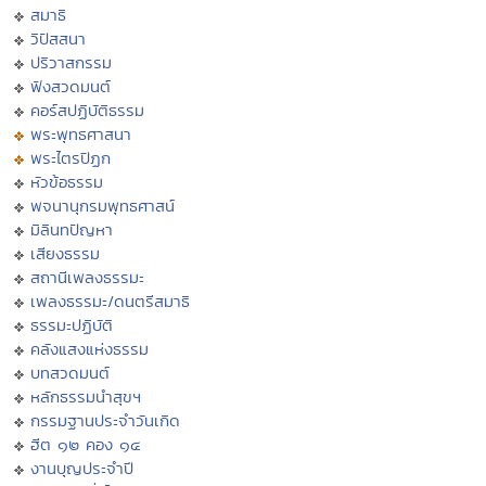
สมาธิ
วิปัสสนา
ปริวาสกรรม
ฟังสวดมนต์
คอร์สปฏิบัติธรรม
พระพุทธศาสนา
พระไตรปิฏก
หัวข้อธรรม
พจนานุกรมพุทธศาสน์
มิลินทปัญหา
เสียงธรรม
สถานีเพลงธรรมะ
เพลงธรรมะ/ดนตรีสมาธิ
ธรรมะปฏิบัติ
คลังแสงแห่งธรรม
บทสวดมนต์
หลักธรรมนำสุขฯ
กรรมฐานประจำวันเกิด
ฮีต ๑๒ คอง ๑๔
งานบุญประจำปี