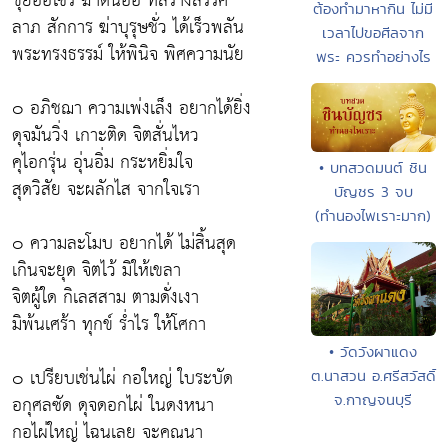
ขุยอ้อไซร้ ฆ่าต้นอ้อ ที่สร้างสรรค์
ต้องทำมาหากิน ไม่มี
ลาภ สักการ ฆ่าบุรุษชั่ว ได้เร็วพลัน
เวลาไปขอศีลจาก
พระทรงธรรม์ ให้พินิจ พิศความนัย
พระ ควรทำอย่างไร
๐ อภิชฌา ความเพ่งเล็ง อยากได้ยิ่ง
ดุจมันวิ่ง เกาะติด จิตสั่นไหว
คุไอกรุ่น อุ่นอิ่ม กระหยิ่มใจ
• บทสวดมนต์ ชิน
สุดวิสัย จะผลักไส จากใจเรา
บัญชร 3 จบ
(ทำนองไพเราะมาก)
๐ ความละโมบ อยากได้ ไม่สิ้นสุด
เกินจะยุด จิตไว้ มิให้เขลา
จิตผู้ใด กิเลสสาม ตามดั่งเงา
มิพ้นเศร้า ทุกข์ ร่ำไร ให้โศกา
• วัดวังผาแดง
๐ เปรียบเช่นไผ่ กอใหญ่ ใบระบัด
ต.นาสวน อ.ศรีสวัสดิ์
อกุศลซัด ดุจดอกไผ่ ในดงหนา
จ.กาญจนบุรี
กอไผ่ใหญ่ ไฉนเลย จะคณนา