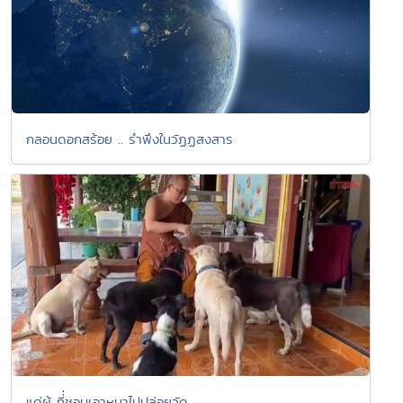
กลอนดอกสร้อย .. รำพึงในวัฏฏสงสาร
แด่ผู้..ที่่ชอบเอาหมาไปปล่อยวัด