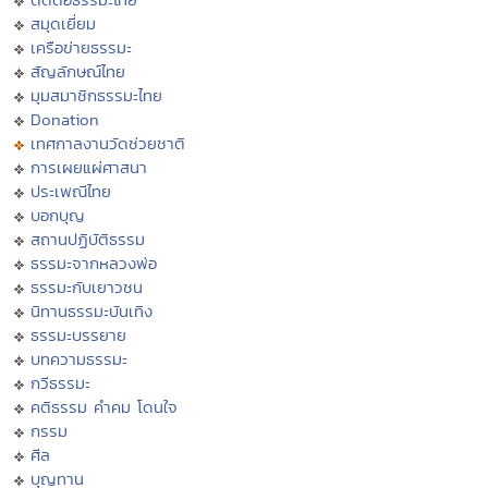
สมุดเยี่ยม
เครือข่ายธรรมะ
สัญลักษณ์ไทย
มุมสมาชิกธรรมะไทย
Donation
เทศกาลงานวัดช่วยชาติ
การเผยแผ่ศาสนา
ประเพณีไทย
บอกบุญ
สถานปฏิบัติธรรม
ธรรมะจากหลวงพ่อ
ธรรมะกับเยาวชน
นิทานธรรมะบันเทิง
ธรรมะบรรยาย
บทความธรรมะ
กวีธรรมะ
คติธรรม คำคม โดนใจ
กรรม
ศีล
บุญทาน