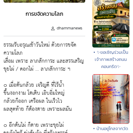
การขจัดความโลภ
dhammanews
ธรรมรับอรุณเช้าวันใหม่ ด้วยการขจัด
ความโลภ
• ✨ขอเชิญร่วมเป็น
เสื่อม เพราะ ลาภสักการะ และสรรเสริญ
เจ้าภาพสร้างถนน
คอนกรีต✨
ขุยไผ่ / ดอกไผ่ ... ลาภสักการะ ฯ
๐ เมื่อต้นกล้วย เจริญดี ที่ไร้น้ำ
ขึ้นงอกงาม โตเติบ เอิบอิ่มใหญ่
กล้วยก็ออก เครือผล ในเร็วไว
ผลสุดท้าย ก็ต้องตาย เพราะผลมัน
๐ อีกต้นไผ่ ก็ตาย เพราะขุยไผ่
• บ้านอยู่ไกลจากวัด