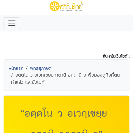
ค้นหาในเว็บไซต์ :
หน้าแรก
พุทธสุภาษิต
อตฺตโน ว อเวกฺเขยฺย กตานิ อกตานิ จ พึ่งมองดูกิจที่ตน
ทำแล้ว และยังไม่ทำ