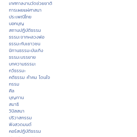
เทศกาลงานวัดช่วยชาติ
การเผยแผ่ศาสนา
ประเพณีไทย
บอกบุญ
สถานปฏิบัติธรรม
ธรรมะจากหลวงพ่อ
ธรรมะกับเยาวชน
นิทานธรรมะบันเทิง
ธรรมะบรรยาย
บทความธรรมะ
กวีธรรมะ
คติธรรม คำคม โดนใจ
กรรม
ศีล
บุญทาน
สมาธิ
วิปัสสนา
ปริวาสกรรม
ฟังสวดมนต์
คอร์สปฏิบัติธรรม