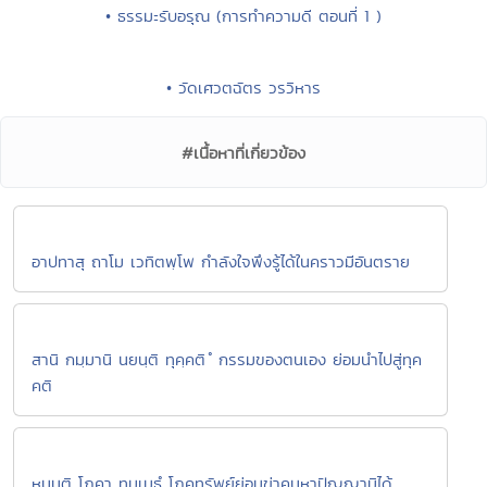
• ธรรมะรับอรุณ (การทำความดี ตอนที่ 1 )
• วัดเศวตฉัตร วรวิหาร
#เนื้อหาที่เกี่ยวข้อง
อาปทาสุ ถาโม เวทิตพฺโพ กำลังใจพึงรู้ได้ในคราวมีอันตราย
สานิ กมฺมานิ นยนฺติ ทุคฺคติ ํ กรรมของตนเอง ย่อมนำไปสู่ทุค
คติ
หนนฺติ โภคา ทุมฺเมธํ โภคทรัพย์ย่อมฆ่าคนหาปัญญามิได้