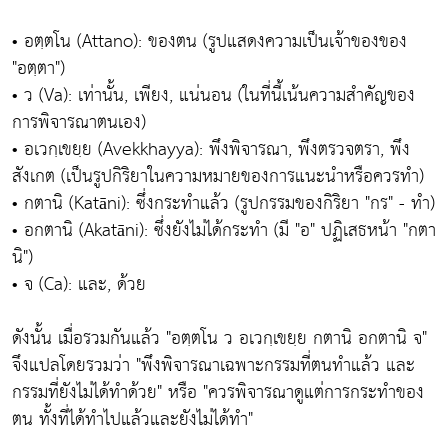
• อตฺตโน (Attano): ของตน (รูปแสดงความเป็นเจ้าของของ
"อตฺตา")
• ว (Va): เท่านั้น, เพียง, แน่นอน (ในที่นี้เน้นความสำคัญของ
การพิจารณาตนเอง)
• อเวกฺเขยฺย (Avekkhayya): พึงพิจารณา, พึงตรวจตรา, พึง
สังเกต (เป็นรูปกิริยาในความหมายของการแนะนำหรือควรทำ)
• กตานิ (Katāni): ซึ่งกระทำแล้ว (รูปกรรมของกิริยา "กร" - ทำ)
• อกตานิ (Akatāni): ซึ่งยังไม่ได้กระทำ (มี "อ" ปฏิเสธหน้า "กตา
นิ")
• จ (Ca): และ, ด้วย
ดังนั้น เมื่อรวมกันแล้ว "อตฺตโน ว อเวกฺเขยฺย กตานิ อกตานิ จ"
จึงแปลโดยรวมว่า "พึงพิจารณาเฉพาะกรรมที่ตนทำแล้ว และ
กรรมที่ยังไม่ได้ทำด้วย" หรือ "ควรพิจารณาดูแต่การกระทำของ
ตน ทั้งที่ได้ทำไปแล้วและยังไม่ได้ทำ"