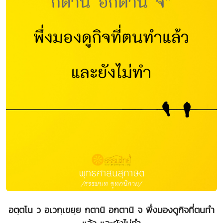
อตฺตโน ว อเวกฺเขยฺย กตานิ อกตานิ จ พึ่งมองดูกิจที่ตนทำ