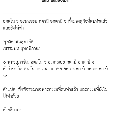
แล้ว และยังไม่ทำ
อตฺตโน ว อเวกฺเขยฺย กตานิ อกตานิ จ พึ่งมองดูกิจที่ตนทำแล้ว
และยังไม่ทำ
พุทธศาสนสุภาษิต
/ธรรมบท ขุทกนิกาย/
๏ พุทธสุภาษิต: อตฺตโน ว อเวกฺเขยฺย กตานิ อกตานิ จ
คำอ่าน: อัด-ตะ-โน วะ อะ-เวก-เขย-ยะ กะ-ตา-นิ อะ-กะ-ตา-นิ
จะ
คำแปล: พึงพิจารณาเฉพาะกรรมที่ตนทำแล้ว และกรรมที่ยังไม่
ได้ทำด้วย
คำอธิบาย: