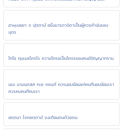
อาหุเนยฺยา จ ปุตฺตานํ อนึ่งมารดาบิดาเป็นผู้ควรคำนับของ
บุตร
โกโธ ทุมฺเมธโคจโร ความโกรธเป็นโคจรของคนมีปัญญาทราม
นเม นามนฺตสฺส ภเช ภชนฺตํ ควรนอบน้อมแก่คนที่นอบน้อมเรา
ควรคบคนที่คบเรา
อตฺตนา โจทยตฺตานํ จงเตือนตนด้วยตน