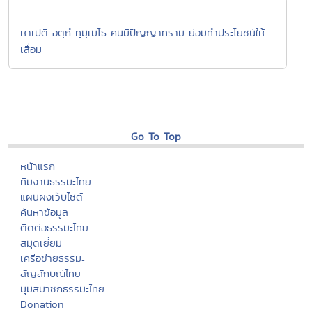
หาเปติ อตฺถํ ทุมฺเมโธ คนมีปัญญาทราม ย่อมทำประโยชน์ให้
เสื่อม
Go To Top
หน้าแรก
ทีมงานธรรมะไทย
แผนผังเว็บไซต์
ค้นหาข้อมูล
ติดต่อธรรมะไทย
สมุดเยี่ยม
เครือข่ายธรรมะ
สัญลักษณ์ไทย
มุมสมาชิกธรรมะไทย
Donation