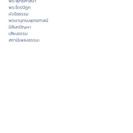
พระพุทธศาสนา
พระไตรปิฏก
หัวข้อธรรม
พจนานุกรมพุทธศาสน์
มิลินทปัญหา
เสียงธรรม
สถานีเพลงธรรมะ
เพลงธรรมะ/ดนตรีสมาธิ
ธรรมะปฏิบัติ
คลังแสงแห่งธรรม
บทสวดมนต์
หลักธรรมนำสุขฯ
กรรมฐานประจำวันเกิด
ฮีต ๑๒ คอง ๑๔
งานบุญประจำปี
ประเพณีทั่วไทย
พระพุทธเจ้า
ภาพพระพุทธประวัติ
ประวัติพระพุทธสาวก
ทศชาติชาดก
นิทานชาดก