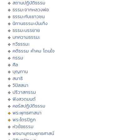
สถานปฏิบัติธรรม
ธรรมะจากหลวงพ่อ
ธรรมะกับเยาวชน
นิทานธรรมะบันเทิง
ธรรมะบรรยาย
บทความธรรมะ
กวีธรรมะ
คติธรรม คำคม โดนใจ
กรรม
ศีล
บุญทาน
สมาธิ
วิปัสสนา
ปริวาสกรรม
ฟังสวดมนต์
คอร์สปฏิบัติธรรม
พระพุทธศาสนา
พระไตรปิฏก
หัวข้อธรรม
พจนานุกรมพุทธศาสน์