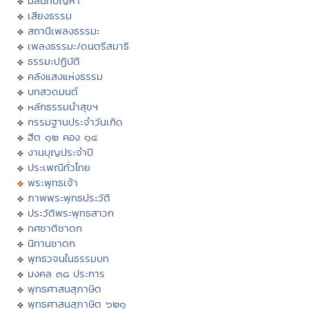
มิลินทปัญหา
เสียงธรรม
สถานีเพลงธรรมะ
เพลงธรรมะ/ดนตรีสมาธิ
ธรรมะปฏิบัติ
คลังแสงแห่งธรรม
บทสวดมนต์
หลักธรรมนำสุขฯ
กรรมฐานประจำวันเกิด
ฮีต ๑๒ คอง ๑๔
งานบุญประจำปี
ประเพณีทั่วไทย
พระพุทธเจ้า
ภาพพระพุทธประวัติ
ประวัติพระพุทธสาวก
ทศชาติชาดก
นิทานชาดก
พุทธวจนในธรรมบท
มงคล ๓๘ ประการ
พุทธศาสนสุภาษิต
พุทธศาสนสุภาษิต ๖๒๑