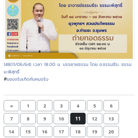
148(11/06/64) เวลา 18.00 น. บรรยายธรรม โดย อ.ธรรมธีระ ธรรม
มะพิสุทธิ์
#
ของจริงเกิดกับคนจริง
«
1
2
3
4
5
6
11
7
8
9
10
12
13
14
15
16
17
18
19
20