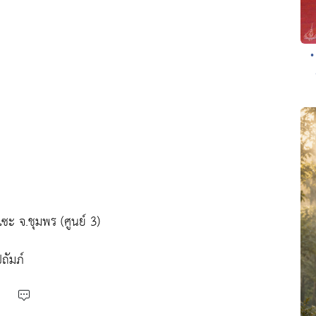
•
ะ จ.ชุมพร (ศูนย์ 3)
ถัมภ์