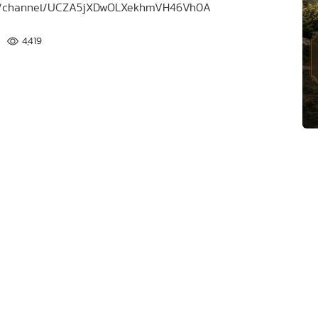
.com/channel/UCZA5jXDwOLXekhmVH46Vh0A
4,419