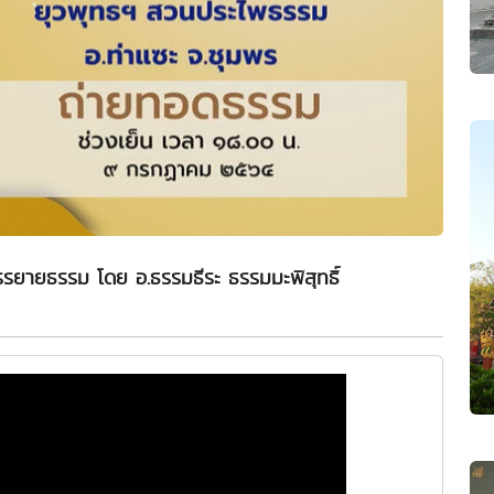
รยายธรรม โดย อ.ธรรมธีระ ธรรมมะพิสุทธิ์