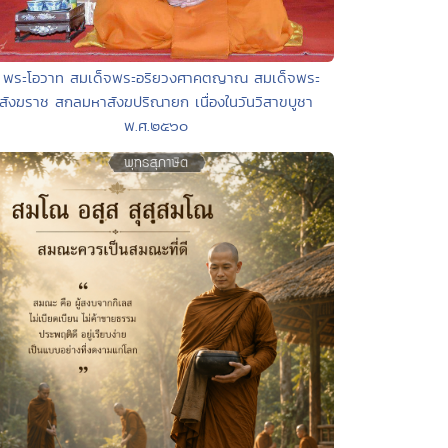
 พระโอวาท สมเด็จพระอริยวงศาคตญาณ สมเด็จพระ
สังฆราช สกลมหาสังฆปริณายก เนื่องในวันวิสาขบูชา
พ.ศ.๒๕๖๐