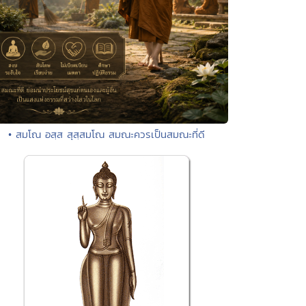
• สมโณ อสฺส สุสฺสมโณ สมณะควรเป็นสมณะที่ดี