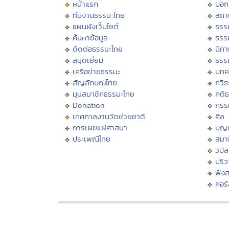
หน้าแรก
บอก
ทีมงานธรรมะไทย
สถา
แผนผังเว็บไซต์
ธรร
ค้นหาข้อมูล
ธรร
ติดต่อธรรมะไทย
นิทา
สมุดเยี่ยม
ธรร
เครือข่ายธรรมะ
บทค
สัญลักษณ์ไทย
กวี
มุมสมาชิกธรรมะไทย
คติ
Donation
กรร
เทศกาลงานวัดช่วยชาติ
ศีล
การเผยแผ่ศาสนา
บุญ
ประเพณีไทย
สมาธ
วิปั
ปริ
ฟัง
คอร์