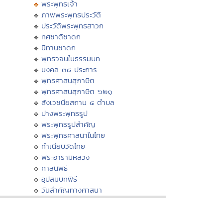
พระพุทธเจ้า
ภาพพระพุทธประวัติ
ประวัติพระพุทธสาวก
ทศชาติชาดก
นิทานชาดก
พุทธวจนในธรรมบท
มงคล ๓๘ ประการ
พุทธศาสนสุภาษิต
พุทธศาสนสุภาษิต ๖๒๑
สังเวชนียสถาน ๔ ตำบล
ปางพระพุทธรูป
พระพุทธรูปสำคัญ
พระพุทธศาสนาในไทย
ทำเนียบวัดไทย
พระอารามหลวง
ศาสนพิธี
อุปสมบทพิธี
วันสำคัญทางศาสนา