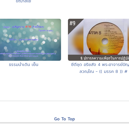
ขีณาลโย
ซีดีชุด อริยสัจ 4 พระอาจารย์ปั
ธรรมนำเดิน เย็น
ลวณฺโณ - (( มรรค 8 )) #
Go To Top