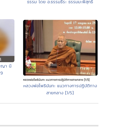
ธรรม โดย อ.ธรรมธีระ ธรรมมะพิสุทธิ์
ญญา นี
 9
หลวงพ่อโพธินันทะ แนวทางการปฏิบัติทาง
สายกลาง [1/5]