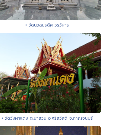
• วัดนวลนรดิศ วรวิหาร
• วัดวังผาแดง ต.นาสวน อ.ศรีสวัสดิ์ จ.กาญจนบุรี