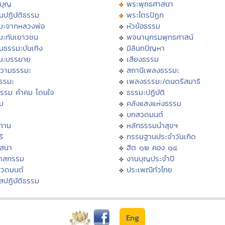
บุญ
พระพุทธศาสนา
นปฏิบัติธรรม
พระไตรปิฏก
มะจากหลวงพ่อ
หัวข้อธรรม
มะกับเยาวชน
พจนานุกรมพุทธศาสน์
นธรรมะบันเทิง
มิลินทปัญหา
มะบรรยาย
เสียงธรรม
วามธรรมะ
สถานีเพลงธรรมะ
ธรรมะ
เพลงธรรมะ/ดนตรีสมาธิ
ธรรม คำคม โดนใจ
ธรรมะปฏิบัติ
ม
คลังแสงแห่งธรรม
บทสวดมนต์
ทาน
หลักธรรมนำสุขฯ
ิ
กรรมฐานประจำวันเกิด
สสนา
ฮีต ๑๒ คอง ๑๔
วาสกรรม
งานบุญประจำปี
สวดมนต์
ประเพณีทั่วไทย
สปฏิบัติธรรม
Eng