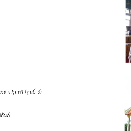
ะ จ.ชุมพร (ศูนย์ 3)
ถัมภ์