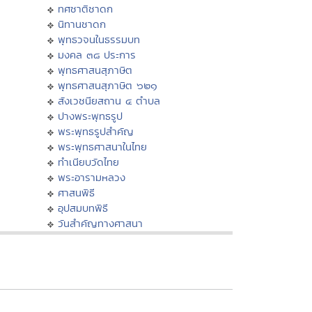
ทศชาติชาดก
นิทานชาดก
พุทธวจนในธรรมบท
มงคล ๓๘ ประการ
พุทธศาสนสุภาษิต
พุทธศาสนสุภาษิต ๖๒๑
สังเวชนียสถาน ๔ ตำบล
ปางพระพุทธรูป
พระพุทธรูปสำคัญ
พระพุทธศาสนาในไทย
ทำเนียบวัดไทย
พระอารามหลวง
ศาสนพิธี
อุปสมบทพิธี
วันสำคัญทางศาสนา