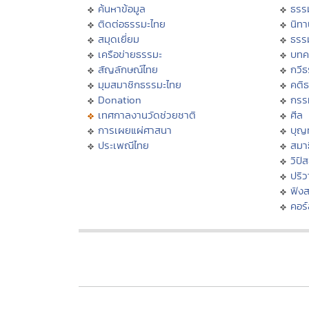
ค้นหาข้อมูล
ธรร
ติดต่อธรรมะไทย
นิทา
สมุดเยี่ยม
ธรร
เครือข่ายธรรมะ
บทค
สัญลักษณ์ไทย
กวี
มุมสมาชิกธรรมะไทย
คติ
Donation
กรร
เทศกาลงานวัดช่วยชาติ
ศีล
การเผยแผ่ศาสนา
บุญ
ประเพณีไทย
สมาธ
วิปั
ปริ
ฟัง
คอร์