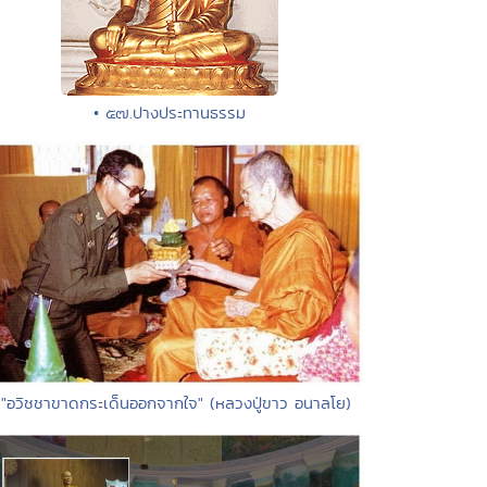
• ๕๗.ปางประทานธรรม
 "อวิชชาขาดกระเด็นออกจากใจ" (หลวงปู่ขาว อนาลโย)