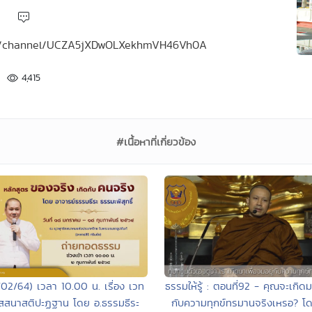
.com/channel/UCZA5jXDwOLXekhmVH46Vh0A
4,415
#เนื้อหาที่เกี่ยวข้อง
02/64) เวลา 10.00 น. เรื่อง เวท
ธรรมให้รู้ : ตอนที่92 - คุณจะเกิดม
ัสสนาสติปะฏฐาน โดย อ.ธรรมธีระ
กับความทุกข์ทรมานจริงเหรอ? โ