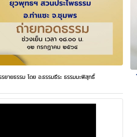
รรยายธรรม โดย อ.ธรรมธีระ ธรรมมะพิสุทธิ์