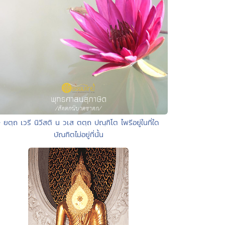
• ยตฺถ เวรี นิวีสติ น วเส ตตฺถ ปณฺฑิโต ไพรีอยู่ในที่ใด
บัณฑิตไม่อยู่ที่นั้น