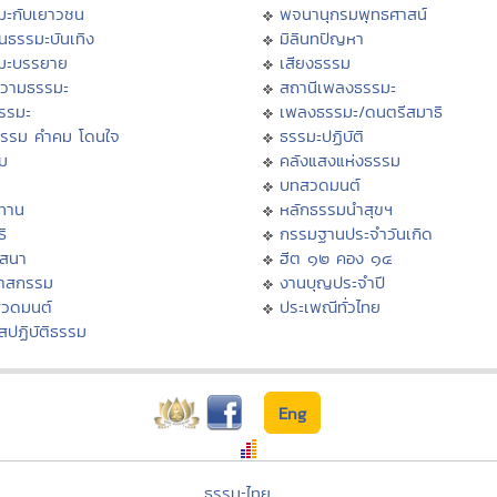
มะกับเยาวชน
พจนานุกรมพุทธศาสน์
นธรรมะบันเทิง
มิลินทปัญหา
มะบรรยาย
เสียงธรรม
วามธรรมะ
สถานีเพลงธรรมะ
ธรรมะ
เพลงธรรมะ/ดนตรีสมาธิ
ธรรม คำคม โดนใจ
ธรรมะปฏิบัติ
ม
คลังแสงแห่งธรรม
บทสวดมนต์
ทาน
หลักธรรมนำสุขฯ
ิ
กรรมฐานประจำวันเกิด
สสนา
ฮีต ๑๒ คอง ๑๔
วาสกรรม
งานบุญประจำปี
สวดมนต์
ประเพณีทั่วไทย
สปฏิบัติธรรม
Eng
ธรรมะไทย