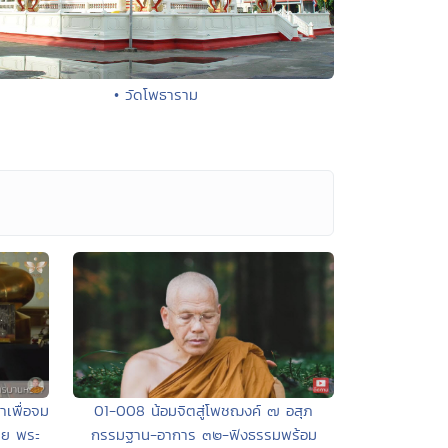
• วัดโพธาราม
01-008 น้อมจิตสู่โพชฌงค์ ๗ อสุภ
าเพื่อจม
กรรมฐาน-อาการ ๓๒-ฟังธรรมพร้อม
ดย พระ