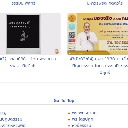
ธรรมมะพิสุทธิ์
มหาวรพรต กิตติวโร
43(11/02/64) เวลา 18.30 น. เรื
ห้รู้ : ตอนที่88 - โดย พระมหาว
ปัญหาธรรม โดย อ.ธรรมธีระ ธ
รพรต กิตติวโร
พิสุทธิ์
Go To Top
บุญ
พระพุทธศาสนา
นปฏิบัติธรรม
พระไตรปิฏก
มะจากหลวงพ่อ
หัวข้อธรรม