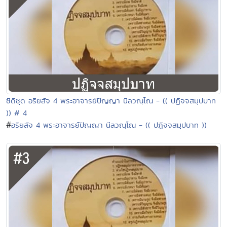
ซีดีชุด อริยสัจ 4 พระอาจารย์ปัญญา นีลวณฺโณ - (( ปฏิจจสมุปบาท
)) # 4
#
อริยสัจ 4 พระอาจารย์ปัญญา นีลวณฺโณ - (( ปฏิจจสมุปบาท ))