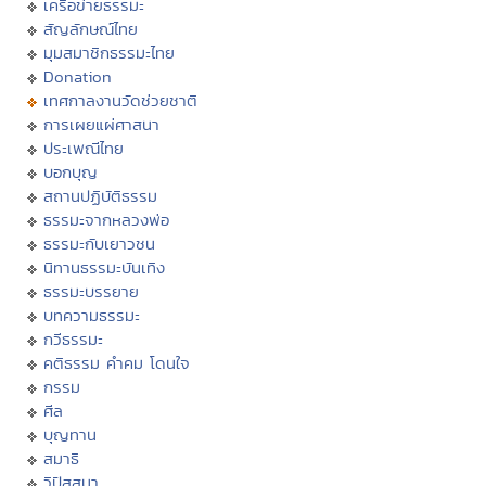
เครือข่ายธรรมะ
สัญลักษณ์ไทย
มุมสมาชิกธรรมะไทย
Donation
เทศกาลงานวัดช่วยชาติ
การเผยแผ่ศาสนา
ประเพณีไทย
บอกบุญ
สถานปฏิบัติธรรม
ธรรมะจากหลวงพ่อ
ธรรมะกับเยาวชน
นิทานธรรมะบันเทิง
ธรรมะบรรยาย
บทความธรรมะ
กวีธรรมะ
คติธรรม คำคม โดนใจ
กรรม
ศีล
บุญทาน
สมาธิ
วิปัสสนา