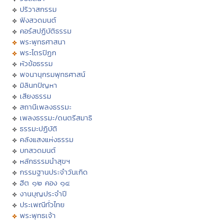
ปริวาสกรรม
ฟังสวดมนต์
คอร์สปฏิบัติธรรม
พระพุทธศาสนา
พระไตรปิฏก
หัวข้อธรรม
พจนานุกรมพุทธศาสน์
มิลินทปัญหา
เสียงธรรม
สถานีเพลงธรรมะ
เพลงธรรมะ/ดนตรีสมาธิ
ธรรมะปฏิบัติ
คลังแสงแห่งธรรม
บทสวดมนต์
หลักธรรมนำสุขฯ
กรรมฐานประจำวันเกิด
ฮีต ๑๒ คอง ๑๔
งานบุญประจำปี
ประเพณีทั่วไทย
พระพุทธเจ้า