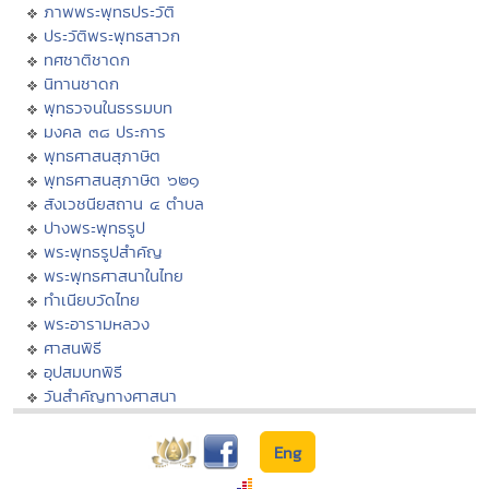
ภาพพระพุทธประวัติ
ประวัติพระพุทธสาวก
ทศชาติชาดก
นิทานชาดก
พุทธวจนในธรรมบท
มงคล ๓๘ ประการ
พุทธศาสนสุภาษิต
พุทธศาสนสุภาษิต ๖๒๑
สังเวชนียสถาน ๔ ตำบล
ปางพระพุทธรูป
พระพุทธรูปสำคัญ
พระพุทธศาสนาในไทย
ทำเนียบวัดไทย
พระอารามหลวง
ศาสนพิธี
อุปสมบทพิธี
วันสำคัญทางศาสนา
Eng