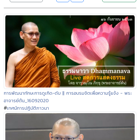
การพัฒนาทักษะการดูเกิด-ดับ || การอบรมจิตเพื่อความรู้แจ้ง - พระ
อาจารย์ต้น_16092020
#
เทศน์การปฏิบัติภาวนา