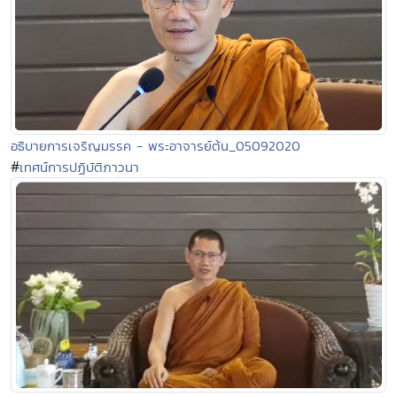
อธิบายการเจริญมรรค - พระอาจารย์ต้น_05092020
#
เทศน์การปฏิบัติภาวนา