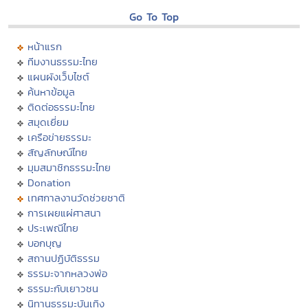
Go To Top
หน้าแรก
ทีมงานธรรมะไทย
แผนผังเว็บไซต์
ค้นหาข้อมูล
ติดต่อธรรมะไทย
สมุดเยี่ยม
เครือข่ายธรรมะ
สัญลักษณ์ไทย
มุมสมาชิกธรรมะไทย
Donation
เทศกาลงานวัดช่วยชาติ
การเผยแผ่ศาสนา
ประเพณีไทย
บอกบุญ
สถานปฏิบัติธรรม
ธรรมะจากหลวงพ่อ
ธรรมะกับเยาวชน
นิทานธรรมะบันเทิง