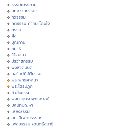
ธรรมะบรรยาย
บทความธรรมะ
กวีธรรมะ
คติธรรม คำคม โดนใจ
กรรม
ศีล
บุญทาน
สมาธิ
วิปัสสนา
ปริวาสกรรม
ฟังสวดมนต์
คอร์สปฏิบัติธรรม
พระพุทธศาสนา
พระไตรปิฏก
หัวข้อธรรม
พจนานุกรมพุทธศาสน์
มิลินทปัญหา
เสียงธรรม
สถานีเพลงธรรมะ
เพลงธรรมะ/ดนตรีสมาธิ