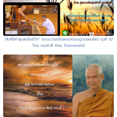
"สิ่งที่มีค่าสูงสุดในชีวิต" ธรรมะวันเปิดอบรมกรรมฐานออนไลน์ รุ่นที่ 32
โดย เขมรังสี ภิกขุ วัดมเหยงคณ์