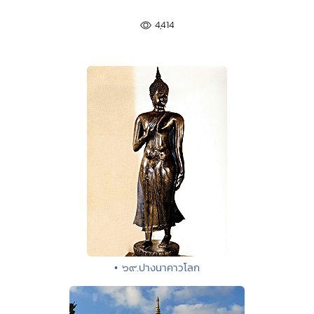
4,414
• ๖๙.ปางนาคาวโลก