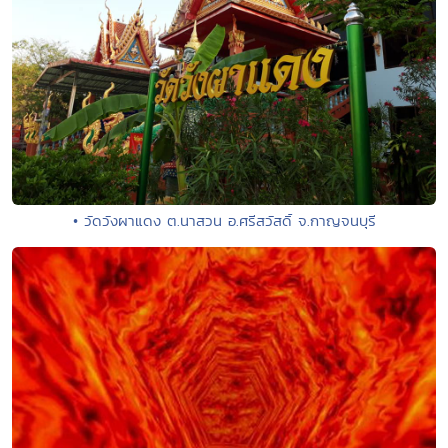
• วัดวังผาแดง ต.นาสวน อ.ศรีสวัสดิ์ จ.กาญจนบุรี