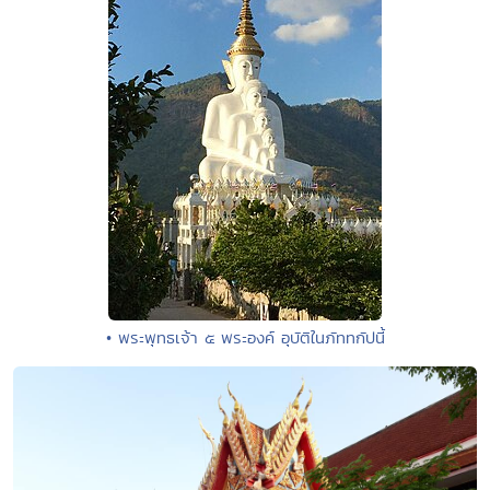
• พระพุทธเจ้า ๕ พระองค์ อุบัติในภัททกัปนี้