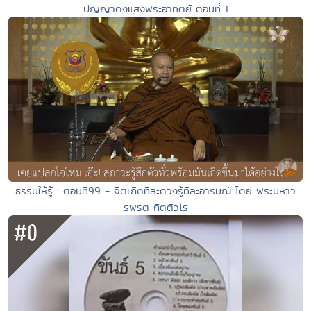
ปัญญาดั่งแสงพระอาทิตย์ ตอนที่ 1
ธรรมให้รู้ : ตอนที่99 - จิตเกิดทีละดวงรู้ทีละอารมณ์ โดย พระมหาว
รพรต กิตติวโร