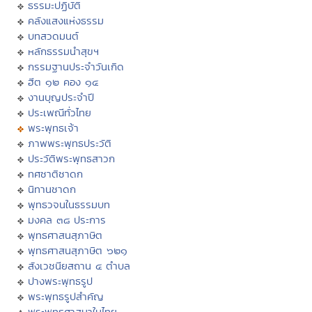
ธรรมะปฏิบัติ
คลังแสงแห่งธรรม
บทสวดมนต์
หลักธรรมนำสุขฯ
กรรมฐานประจำวันเกิด
ฮีต ๑๒ คอง ๑๔
งานบุญประจำปี
ประเพณีทั่วไทย
พระพุทธเจ้า
ภาพพระพุทธประวัติ
ประวัติพระพุทธสาวก
ทศชาติชาดก
นิทานชาดก
พุทธวจนในธรรมบท
มงคล ๓๘ ประการ
พุทธศาสนสุภาษิต
พุทธศาสนสุภาษิต ๖๒๑
สังเวชนียสถาน ๔ ตำบล
ปางพระพุทธรูป
พระพุทธรูปสำคัญ
พระพุทธศาสนาในไทย