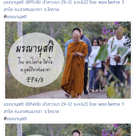
มรณานุสติ (EP5/8) นำภาวนา [9-12 ธ.ค.62] โดย พอจ.ไพศาล วิ
สาโล ณ.อาศรมมาตา จ.โคราช
#
มรณานุสติ
มรณานุสติ (EP4/8) นำภาวนา [9-12 ธ.ค.62] โดย พอจ.ไพศาล วิ
สาโล ณ.อาศรมมาตา จ.โคราช
#
มรณานุสติ