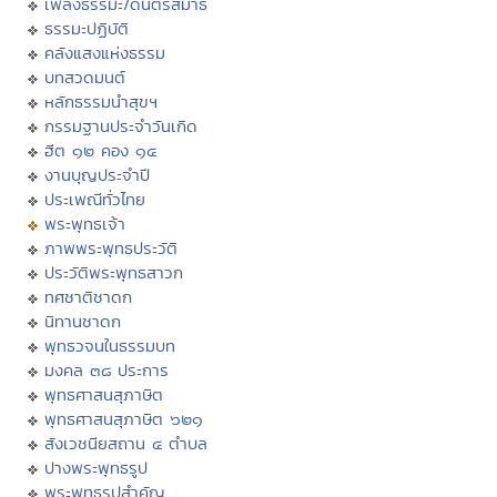
เพลงธรรมะ/ดนตรีสมาธิ
ธรรมะปฏิบัติ
คลังแสงแห่งธรรม
บทสวดมนต์
หลักธรรมนำสุขฯ
กรรมฐานประจำวันเกิด
ฮีต ๑๒ คอง ๑๔
งานบุญประจำปี
ประเพณีทั่วไทย
พระพุทธเจ้า
ภาพพระพุทธประวัติ
ประวัติพระพุทธสาวก
ทศชาติชาดก
นิทานชาดก
พุทธวจนในธรรมบท
มงคล ๓๘ ประการ
พุทธศาสนสุภาษิต
พุทธศาสนสุภาษิต ๖๒๑
สังเวชนียสถาน ๔ ตำบล
ปางพระพุทธรูป
พระพุทธรูปสำคัญ