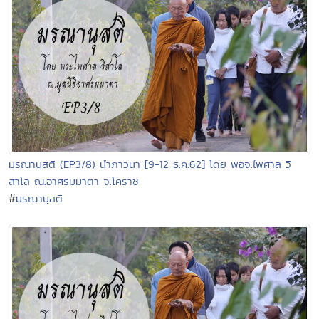
มรณานุสติ (EP3/8) นำภาวนา [9-12 ธ.ค.62] โดย พอจ.ไพศาล วิ
สาโล ณ.อาศรมมาตา จ.โคราช
#
มรณานุสติ