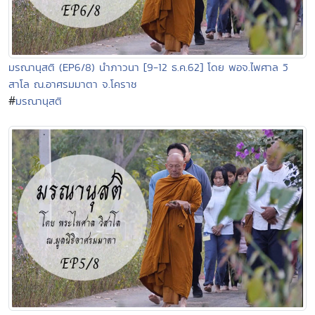
มรณานุสติ (EP6/8) นำภาวนา [9-12 ธ.ค.62] โดย พอจ.ไพศาล วิ
สาโล ณ.อาศรมมาตา จ.โคราช
#
มรณานุสติ