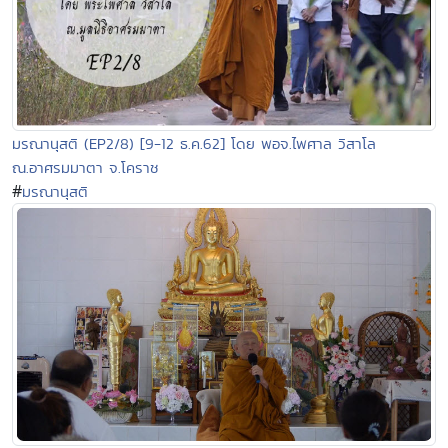
มรณานุสติ (EP2/8) [9-12 ธ.ค.62] โดย พอจ.ไพศาล วิสาโล
ณ.อาศรมมาตา จ.โคราช
#
มรณานุสติ