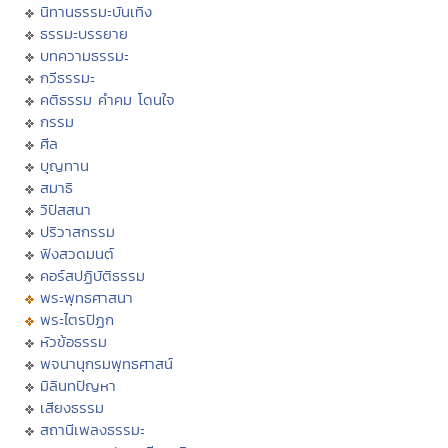
นิทานธรรมะบันเทิง
ธรรมะบรรยาย
บทความธรรมะ
กวีธรรมะ
คติธรรม คำคม โดนใจ
กรรม
ศีล
บุญทาน
สมาธิ
วิปัสสนา
ปริวาสกรรม
ฟังสวดมนต์
คอร์สปฏิบัติธรรม
พระพุทธศาสนา
พระไตรปิฏก
หัวข้อธรรม
พจนานุกรมพุทธศาสน์
มิลินทปัญหา
เสียงธรรม
สถานีเพลงธรรมะ