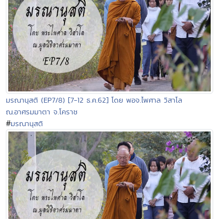
มรณานุสติ (EP7/8) [7-12 ธ.ค.62] โดย พอจ.ไพศาล วิสาโล
ณ.อาศรมมาตา จ.โคราช
#
มรณานุสติ