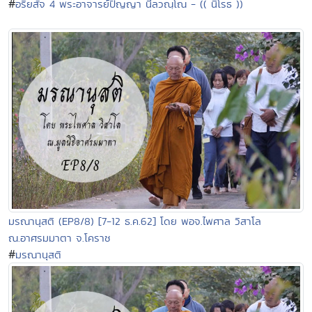
#
อริยสัจ 4 พระอาจารย์ปัญญา นีลวณฺโณ - (( นิโรธ ))
มรณานุสติ (EP8/8) [7-12 ธ.ค.62] โดย พอจ.ไพศาล วิสาโล
ณ.อาศรมมาตา จ.โคราช
#
มรณานุสติ