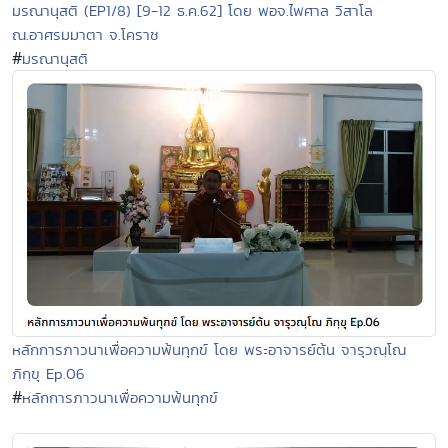
มรณานุสติ (EP1/8) [9-12 ธ.ค.62] โดย พอจ.ไพศาล วิสาโล
ณ.อาศรมมาตา จ.โคราช
#
มรณานุสติ
หลักการภาวนาเพื่อความพ้นทุกข์ โดย พระอาจารย์ต้น จารุวณฺโณ
ภิกฺขุ Ep.06
#
หลักการภาวนาเพื่อความพ้นทุกข์