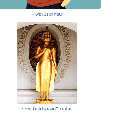
• พ่อแม่รังแกฉัน
• ๖๕.ปางโปรดองคุลิมาลโจร