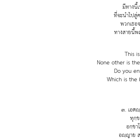
มีทางนี้เ
ที่จะนำไปสู่
พวกเธอจง
ทางสายนี้พ
This i
None other is ther
Do you en
Which is the
๓. เอตญฺ
ทุกฺ
อกฺขา
อญฺญาย ส