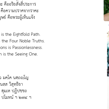
ะ คืออริยสัจสี่ประการ
 คือความปราศจากราคะ
ษย์ คือพระผู้เห็นแจ้ง
 is the Eightfold Path.
is the Four Noble Truths.
ions is Passionlessness.
n is the Seeing One.
ว มคฺโค นตฺถญฺโญ
นสฺส วิสุทฺธิยา
ิ ตุมฺเห ปฏิปชฺชถ
ตํ ปโมหนํ ฯ ๒๗๔ ฯ