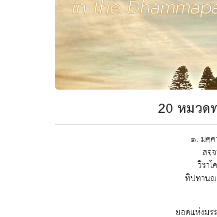
20 หมวดท
๑. มคฺค
สจฺ
วิราโ
ทิปทานญฺ
ยอดแห่งมรร