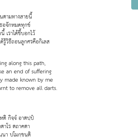
เดินตามทางสายนี้
ธอจักหมดทุกข์
ี้ เราได้ชี้บอกไว้
ด้รู้วิธีถอนลูกศรคือกิเลส
ng along this path,
ke an end of suffering
Way made known by me
rnt to remove all darts.
เหติ กิจฺจํ อาตปฺปํ
าตาโร ตถาคตา
นฺนา ปโมกฺขนฺติ