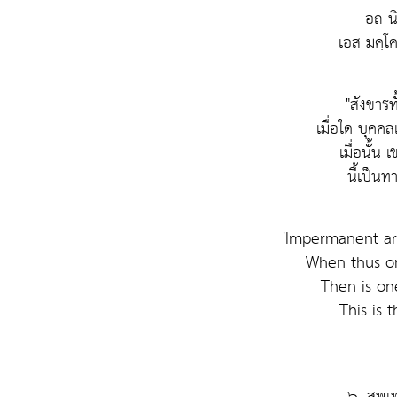
อถ นิ
เอส มคฺโ
"สังขารท
เมื่อใด บุคคล
เมื่อนั้น
นี้เป็นท
'Impermanent are
When thus o
Then is one
This is 
๖. สพฺเ