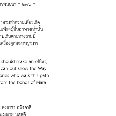
ารพนฺธนา ฯ ๒๗๖ ฯ
ายามทำความเพียรเถิด
พียงผู้ชี้บอกทางเท่านั้น
ฌานเดินตามทางสายนี้
เครื่องผูกของพญามาร
 should make an effort,
 can but show the Way.
 ones who walk this path
from the bonds of Mara.
 สงฺขารา อนิจฺจาติ
ปญฺญาย ปสฺสติ