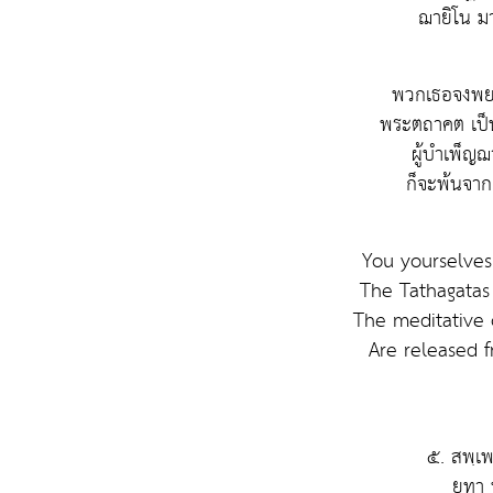
ฌายิโน ม
พวกเธอจงพย
พระตถาคต เป็นเ
ผู้บำเพ็ญ
ก็จะพ้นจาก
You yourselves
The Tathagatas
The meditative
Are released 
๕. สพฺเพ
ยทา 