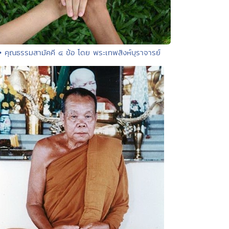
• คุณธรรมสามัคคี ๔ ข้อ โดย พระเทพสิงห์บุราจารย์