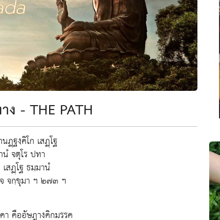
าง - THE PATH
านฏฺฐงฺคิโก เสฏฺโฐ
จานํ จตุโร ปทา
ค เสฏฺโฐ ธมฺมานํ
จ จกฺขุมา ฯ ๒๗๓ ฯ
คา คืออัษฎางคิกมรรค