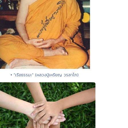
• "เรือธรรมะ" (หลวงปู่เหรียญ วรลาโภ)