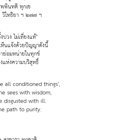
พฺพินฺทติ ทุกฺเข
ค วิใทฺธิยา ฯ ๒๗๗ ฯ
ั้งปวง ไม่เที่ยงแท้"
เห็นแจ้งด้วยปัญญาดังนี้
 เขาย่อมหน่ายในทุกข์
างแห่งความบริสุทธิ์
 all conditioned things',
ne sees with wisdom,
 disgusted with ill.
the path to purity.
พ สงฺขารา ทุกฺขาติ