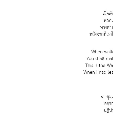
เมื่อ
พวกเ
ทางสายน
หลังจากที่เราไ
When walki
You shall ma
This is the 
When I had lea
๔. ตุมฺ
อกฺข
ปฏิป