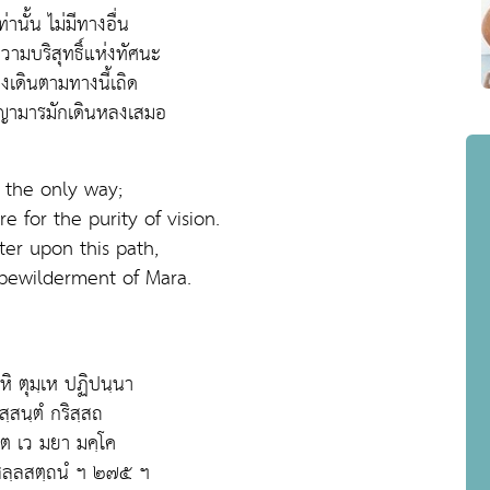
ท่านั้น ไม่มีทางอื่น
ความบริสุทธิ์แห่งทัศนะ
เดินตามทางนี้เถิด
ญามารมักเดินหลงเสมอ
s the only way;
e for the purity of vision.
ter upon this path,
 bewilderment of Mara.
หิ ตุมฺเห ปฏิปนฺนา
ขสฺสนฺตํ กริสฺสถ
โต เว มยา มคฺโค
ลฺลสตฺถนํ ฯ ๒๗๕ ฯ