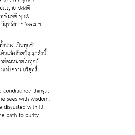
ปญฺญาย ปสฺสติ
พฺพินฺทติ ทุกฺเข
 วิสุทฺธิยา ฯ ๒๗๘ ฯ
ทั้งปวง เป็นทุกข์"
เห็นแจ้งด้วยปัญญาดังนี้
 เขาย่อมหน่ายในทุกข์
างแห่งความบริสุทธิ์
are conditioned things',
ne sees with wisdom,
 disgusted with Ill.
the path to purity.