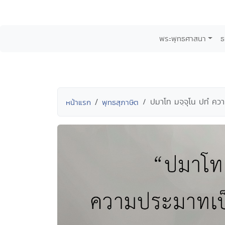
พระพุทธศาสนา
ธ
ปมาโท มจฺจุโน ปทํ ค
หน้าแรก
พุทธสุภาษิต