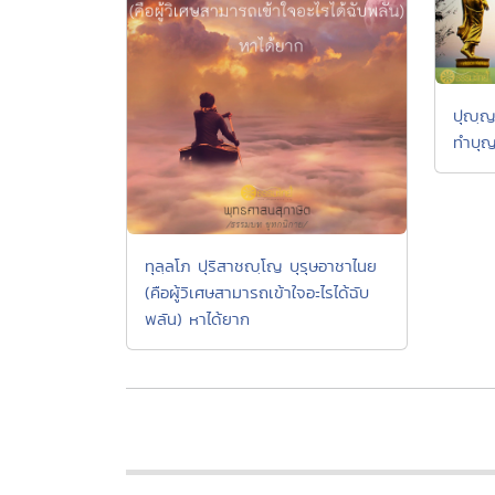
ปุญฺญ
ทำบุญ
ทุลฺลโภ ปุริสาชญฺโญ บุรุษอาชาไนย
(คือผู้วิเศษสามารถเข้าใจอะไรได้ฉับ
พลัน) หาได้ยาก