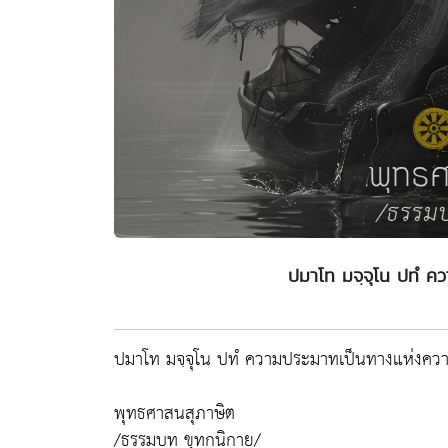
ปมาโท มจฺจุโน ปทํ 
ปมาโท มจฺจุโน ปทํ ความประมาทเป็นทางแห่งคว
พุทธศาสนสุภาษิต
/ธรรมบท ขุทกนิกาย/