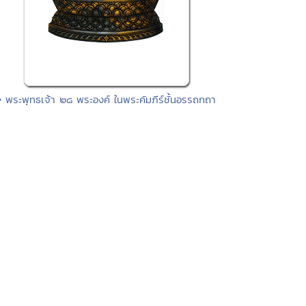
• พระพุทธเจ้า ๒๘ พระองค์ ในพระคัมภีร์ชั้นอรรถกถา