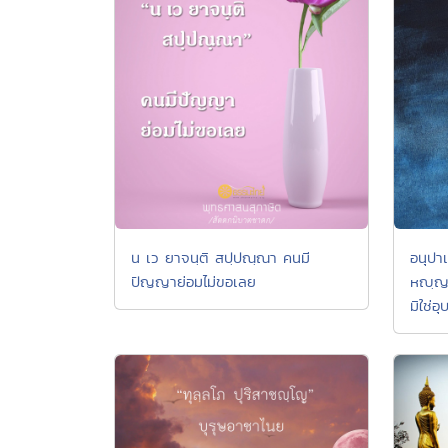
น เว ยาจนฺติ สปฺปณฺณา คนมี
อนุปาเ
ปัญญาย่อมไม่ขอเลย
หญฺญต
มิใช่อ