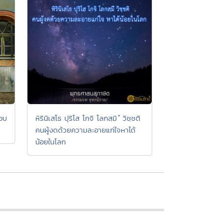
รอบ
หิรินิเสโธ ปุริโส โกจิ โลกสฺมิ ํ วิชฺชติ
คนผู้งดด้วยความละอายแก่ใจหาได้
น้อยในโลก