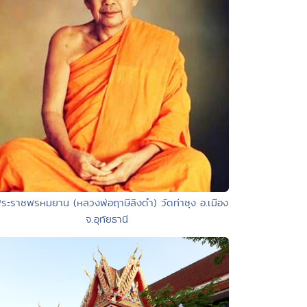
ระราชพรหมยาน (หลวงพ่อฤาษีลิงดำ) วัดท่าซุง อ.เมือง
จ.อุทัยธานี