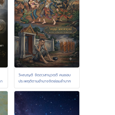
วิหญฺญติ จิตฺตวสานุวตฺตี คนชอบ
ดา
ประพฤติตามอำนาจจิตย่อมลำบาก