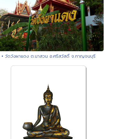
• วัดวังผาแดง ต.นาสวน อ.ศรีสวัสดิ์ จ.กาญจนบุรี