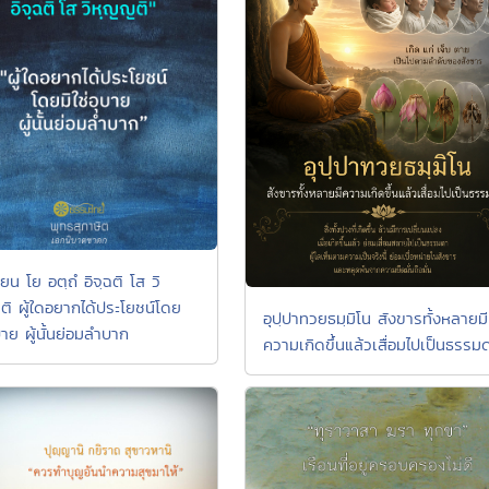
ยน โย อตฺถํ อิจฺฉติ โส วิ
ิ ผู้ใดอยากได้ประโยชน์โดย
อุปฺปาทวยธมฺมิโน สังขารทั้งหลายมี
ุบาย ผู้นั้นย่อมลำบาก
ความเกิดขึ้นแล้วเสื่อมไปเป็นธรรม