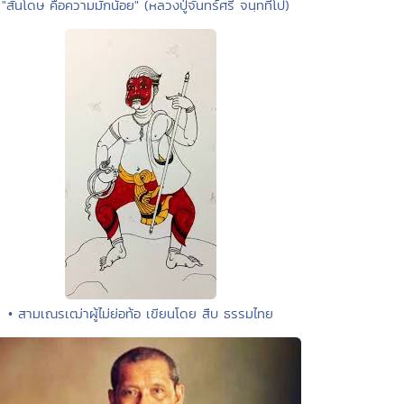
 "สันโดษ คือความมักน้อย" (หลวงปู่จันทร์ศรี จนฺททีโป)
• สามเณรเฒ่าผู้ไม่ย่อท้อ เขียนโดย สืบ ธรรมไทย