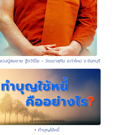
ลวงปู่สมชาย ฐิตวิริโย - วัดเขาสุกิม อ.ท่าใหม่ จ.จันทบุรี
• ทำบุญใช้หนี้