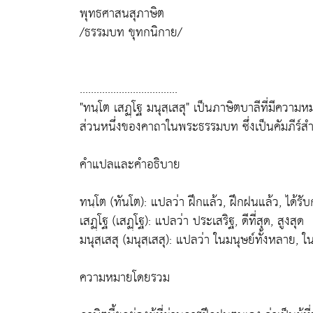
พุทธศาสนสุภาษิต
/ธรรมบท ขุทกนิกาย/
...................................
"ทนฺโต เสฏฺโฐ มนุสฺเสสุ" เป็นภาษิตบาลีที่มีความหม
ส่วนหนึ่งของคาถาในพระธรรมบท ซึ่งเป็นคัมภีร
คำแปลและคำอธิบาย
ทนฺโต (ทันโต): แปลว่า ฝึกแล้ว, ฝึกฝนแล้ว, ได้ร
เสฏฺโฐ (เสฏฺโฐ): แปลว่า ประเสริฐ, ดีที่สุด, สูงสุด
มนุสฺเสสุ (มนุสฺเสสุ): แปลว่า ในมนุษย์ทั้งหลาย, ใน
ความหมายโดยรวม