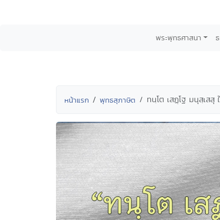
พระพุทธศาสนา
ธ
ทนฺโต เสฏฺโฐ มนุสฺเสสุ 
หน้าแรก
พุทธสุภาษิต