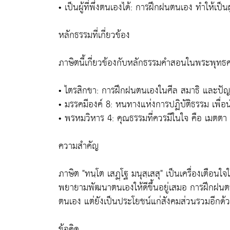
• เป็นผู้ที่พึ่งตนเองได้: การฝึกฝนตนเอง ทำให้เป็นผู
หลักธรรมที่เกี่ยวข้อง
ภาษิตนี้เกี่ยวข้องกับหลักธรรมคำสอนในพระพุท
• ไตรสิกขา: การฝึกฝนตนเองในศีล สมาธิ และปั
• มรรคมีองค์ 8: หนทางแห่งการปฏิบัติธรรม เพื่อน
• พรหมวิหาร 4: คุณธรรมที่ควรมีในใจ คือ เมตตา 
ความสำคัญ
ภาษิต "ทนฺโต เสฏฺโฐ มนุสฺเสสุ" เป็นเครื่องเตื
พยายามพัฒนาตนเองให้ดีขึ้นอยู่เสมอ การฝึกฝนต
ตนเอง แต่ยังเป็นประโยชน์แก่สังคมส่วนรวมอีกด้
ข้อคิด