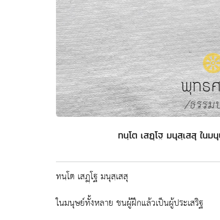
ทนฺโต เสฏฺโฐ มนุสฺเสสุ ในมนุ
ทนฺโต เสฏฺโฐ มนุสฺเสสุ
ในมนุษย์ทั้งหลาย ชนผู้ฝึกแล้วเป็นผู้ประเสริฐ