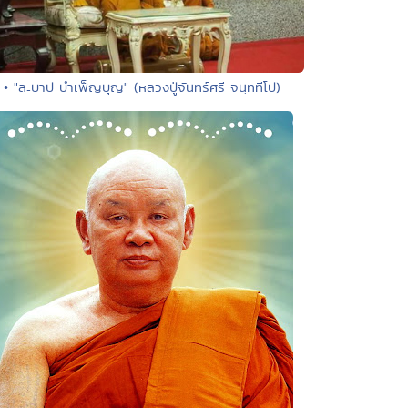
• "ละบาป บำเพ็ญบุญ" (หลวงปู่จันทร์ศรี จนฺททีโป)