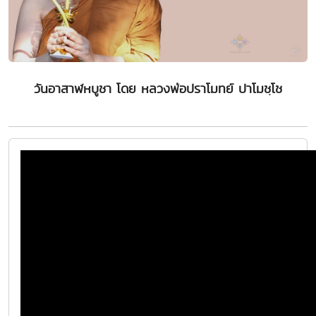
วันอาสาฬหบูชา โดย หลวงพ่อปราโมทย์ ปาโมชฺโช