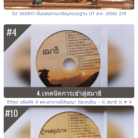
02 560817-ขั้นตอนการเจริญกรรมฐาน (17 ส.ค. 2556) 2/9
ซีดีชุด อริยสัจ 4 พระอาจารย์ปัญญา นีลวณฺโณ - (( สมาธิ )) # 4