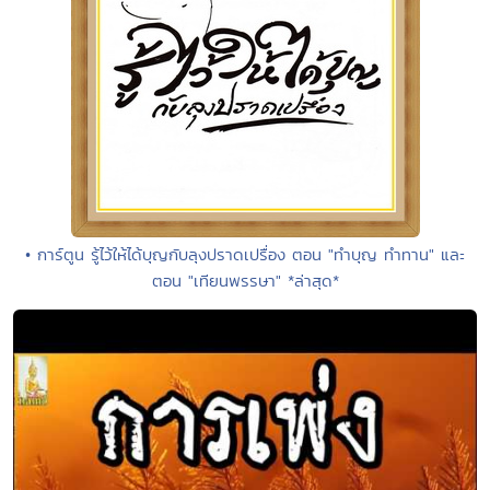
• การ์ตูน รู้ไว้ให้ได้บุญกับลุงปราดเปรื่อง ตอน "ทำบุญ ทำทาน" และ
ตอน "เทียนพรรษา" *ล่าสุด*