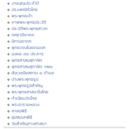
งานบุญประจำปี
ประเพณีทั่วไทย
พระพุทธเจ้า
ภาพพระพุทธประวัติ
ประวัติพระพุทธสาวก
ทศชาติชาดก
นิทานชาดก
พุทธวจนในธรรมบท
มงคล ๓๘ ประการ
พุทธศาสนสุภาษิต
พุทธศาสนสุภาษิต ๖๒๑
สังเวชนียสถาน ๔ ตำบล
ปางพระพุทธรูป
พระพุทธรูปสำคัญ
พระพุทธศาสนาในไทย
ทำเนียบวัดไทย
พระอารามหลวง
ศาสนพิธี
อุปสมบทพิธี
วันสำคัญทางศาสนา