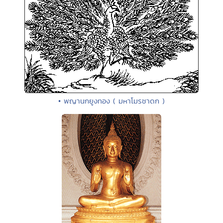
• พญานกยูงทอง ( มหาโมรชาดก )