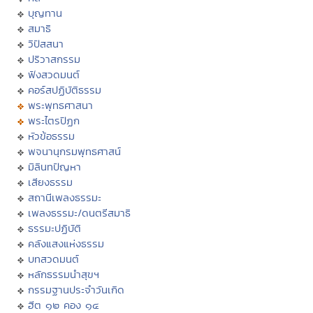
บุญทาน
สมาธิ
วิปัสสนา
ปริวาสกรรม
ฟังสวดมนต์
คอร์สปฏิบัติธรรม
พระพุทธศาสนา
พระไตรปิฏก
หัวข้อธรรม
พจนานุกรมพุทธศาสน์
มิลินทปัญหา
เสียงธรรม
สถานีเพลงธรรมะ
เพลงธรรมะ/ดนตรีสมาธิ
ธรรมะปฏิบัติ
คลังแสงแห่งธรรม
บทสวดมนต์
หลักธรรมนำสุขฯ
กรรมฐานประจำวันเกิด
ฮีต ๑๒ คอง ๑๔