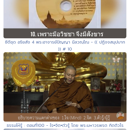
ซีดีชุด อริยสัจ 4 พระอาจารย์ปัญญา นีลวณฺโณ - (( ปฏิจจสมุปบาท
)) # 10
ธรรมให้รู้ : ตอนที่100 - ใจ•จิต•ตัวรู้ โดย พระมหาวรพรต กิตติวโร