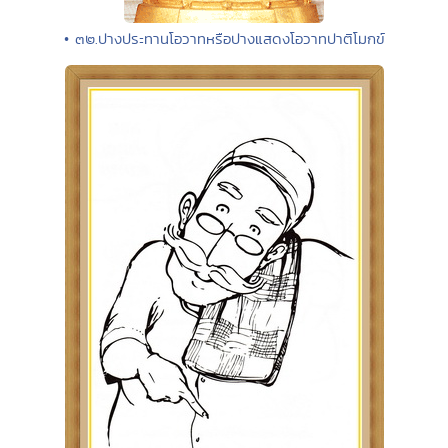
• ๓๒.ปางประทานโอวาทหรือปางแสดงโอวาทปาติโมกข์