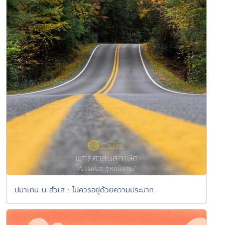
ปมาเทน น สํวเส : ไม่ควรอยู่ด้วยความประมาท