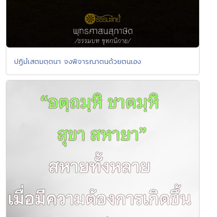
ปฏิมํเสตมตฺตนา จงพิจารณาตนด้วยตนเอง