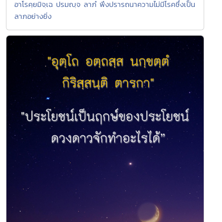
อาโรคฺยมิจฺเฉ ปรมญฺจ ลาภํ พึงปรารถนาความไม่มีโรคซึ่งเป็น
ลาภอย่างยิ่ง