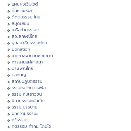
แผนผังเว็บไซต์
ค้นหาข้อมูล
ติดต่อธรรมะไทย
สมุดเยี่ยม
เครือข่ายธรรมะ
สัญลักษณ์ไทย
มุมสมาชิกธรรมะไทย
Donation
เทศกาลงานวัดช่วยชาติ
การเผยแผ่ศาสนา
ประเพณีไทย
บอกบุญ
สถานปฏิบัติธรรม
ธรรมะจากหลวงพ่อ
ธรรมะกับเยาวชน
นิทานธรรมะบันเทิง
ธรรมะบรรยาย
บทความธรรมะ
กวีธรรมะ
คติธรรม คำคม โดนใจ