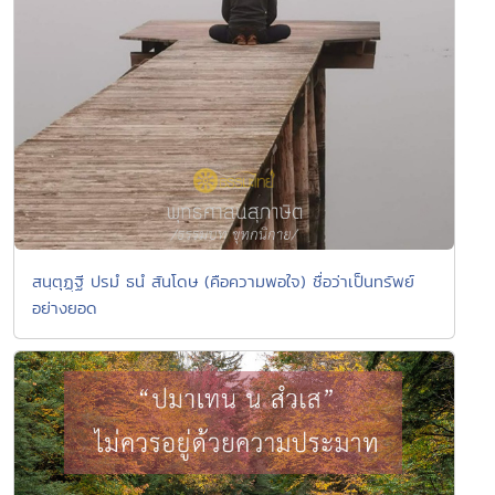
สนฺตุฏฺฐี ปรมํ ธนํ สันโดษ (คือความพอใจ) ชื่อว่าเป็นทรัพย์
อย่างยอด