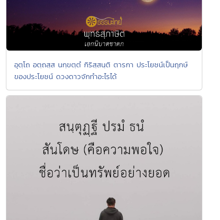
อุตฺโถ อตฺถสฺส นกฺขตฺตํ กิริสฺสนฺติ ตารกา ประโยชน์เป็นฤกษ์
ของประโยชน์ ดวงดาวจักทำอะไรได้