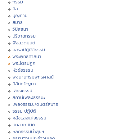
กรรม
ศีล
บุญทาน
สมาธิ
วิปัสสนา
ปริวาสกรรม
ฟังสวดมนต์
คอร์สปฏิบัติธรรม
พระพุทธศาสนา
พระไตรปิฏก
หัวข้อธรรม
พจนานุกรมพุทธศาสน์
มิลินทปัญหา
เสียงธรรม
สถานีเพลงธรรมะ
เพลงธรรมะ/ดนตรีสมาธิ
ธรรมะปฏิบัติ
คลังแสงแห่งธรรม
บทสวดมนต์
หลักธรรมนำสุขฯ
กรรมฐานประจำวันเกิด