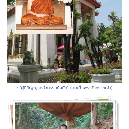
• "ผู้มีปัญญากลัวกรรมยิ่งนัก" (สมเด็จพระสังฆราชเจ้า)