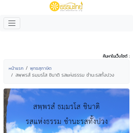
ค้นหาในเว็บไซต์ :
หน้าแรก
พุทธสุภาษิต
สพฺพรสํ ธมฺมรโส ชินาติ รสแห่งธรรม ชำนะรสทั้งปวง