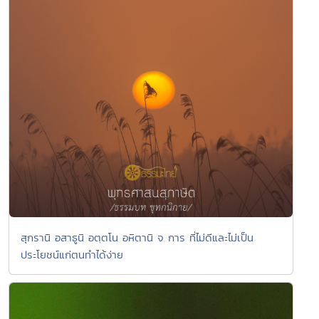
สุกรานิ อสาธูนิ อตฺตโน อหิตานิ จ การ ที่ไม่ดีและไม่เป็น
ประโยชน์แก่ตนทำได้ง่าย