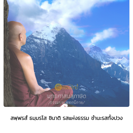
สพฺพรสํ ธมฺมรโส ชินาติ รสแห่งธรรม ชำนะรสทั้งปวง