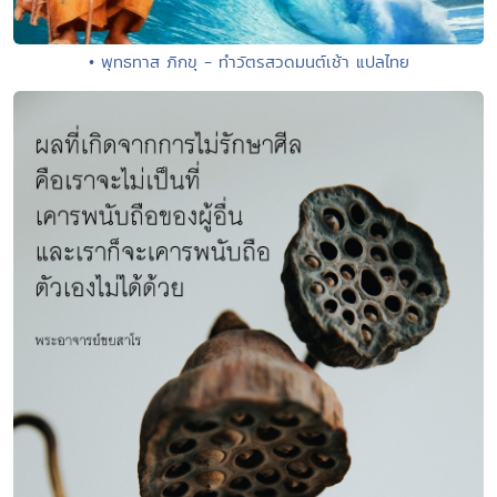
• พุทธทาส ภิกขุ - ทำวัตรสวดมนต์เช้า แปลไทย