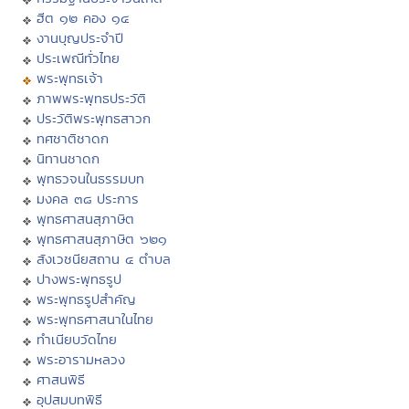
ฮีต ๑๒ คอง ๑๔
งานบุญประจำปี
ประเพณีทั่วไทย
พระพุทธเจ้า
ภาพพระพุทธประวัติ
ประวัติพระพุทธสาวก
ทศชาติชาดก
นิทานชาดก
พุทธวจนในธรรมบท
มงคล ๓๘ ประการ
พุทธศาสนสุภาษิต
พุทธศาสนสุภาษิต ๖๒๑
สังเวชนียสถาน ๔ ตำบล
ปางพระพุทธรูป
พระพุทธรูปสำคัญ
พระพุทธศาสนาในไทย
ทำเนียบวัดไทย
พระอารามหลวง
ศาสนพิธี
อุปสมบทพิธี