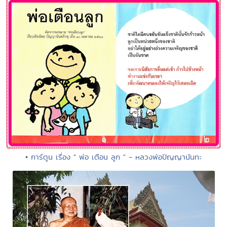
• การ์ตูน เรื่อง " พ่อ เตือน ลูก " - หลวงพ่อปัญญานันทะ