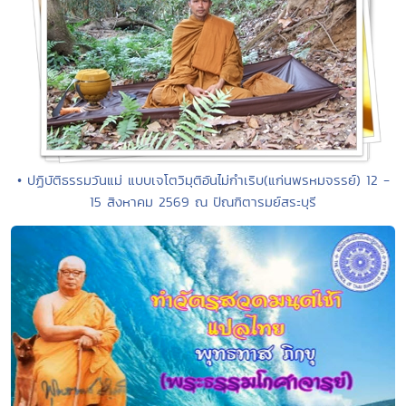
• ปฏิบัติธรรมวันแม่ แบบเจโตวิมุติอันไม่กำเริบ(แก่นพรหมจรรย์) 12 -
15 สิงหาคม 2569 ณ ปัณฑิตารมย์สระบุรี