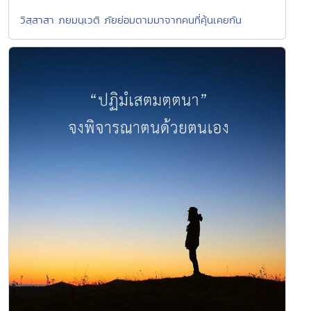
วิสฺสาสา ภยมนฺเวติ ภัยย่อมตามมาจากคนที่คุ้นเคยกัน