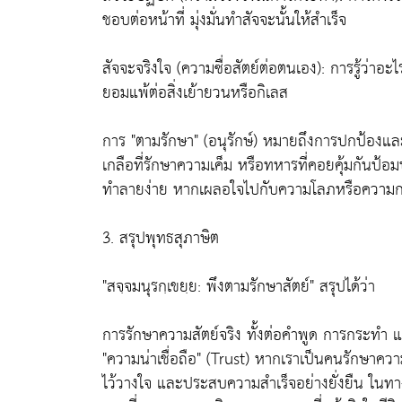
ชอบต่อหน้าที่ มุ่งมั่นทำสัจจะนั้นให้สำเร็จ
สัจจะจริงใจ (ความซื่อสัตย์ต่อตนเอง): การรู้ว่าอ
ยอมแพ้ต่อสิ่งเย้ายวนหรือกิเลส
การ "ตามรักษา" (อนุรักษ์) หมายถึงการปกป้องและ
เกลือที่รักษาความเค็ม หรือทหารที่คอยคุ้มกันป้อ
ทำลายง่าย หากเผลอใจไปกับความโลภหรือความกลัว
3. สรุปพุทธสุภาษิต
"สจฺจมนุรกฺเขยฺย: พึงตามรักษาสัตย์" สรุปได้ว่า
การรักษาความสัตย์จริง ทั้งต่อคำพูด การกระทำ แ
"ความน่าเชื่อถือ" (Trust) หากเราเป็นคนรักษาความ
ไว้วางใจ และประสบความสำเร็จอย่างยั่งยืน ในทางก