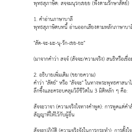
พุทธสุภาษิต: สจฺจมนุรกฺเขยฺย (พึงตามรักษาสัตย์)
1. คำอ่านภาษาบาลี
พุทธสุภาษิตบทนี้ อ่านออกเสียงตามหลักภาษาบาลีได
"สัด-จะ-มะ-นุ-รัก-เขย-ยะ"
(มาจากคำว่า สจฺจํ (สัจจะ/ความจริง) สนธิหรือเชื่
2. อธิบายเพิ่มเติม (ขยายความ)
คำว่า "สัตย์" หรือ "สัจจะ" ในทางพระพุทธศาสนาไม
ลึกซึ้งและครอบคลุมวิถีชีวิตใน 3 มิติหลัก ๆ คือ:
สัจจะวาจา (ความจริงใจทางคำพูด): การพูดแต่คำสั
สัญญาที่ให้ไว้กับผู้อื่น
สัจจะปฏิบัติ (ความจริงจังในการกระทำ): การตั้งใจ