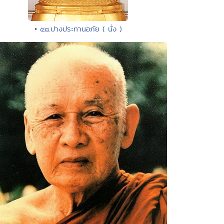
• ๕๘.ปางประทานอภัย ( นั่ง )