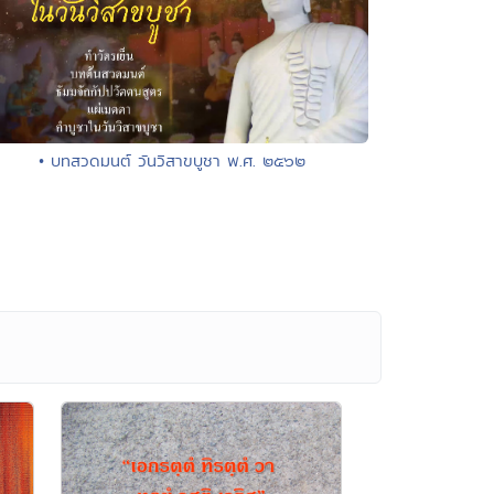
• บทสวดมนต์ วันวิสาขบูชา พ.ศ. ๒๕๖๒