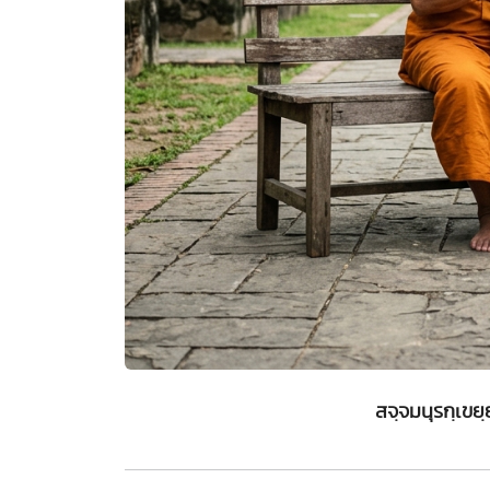
สจฺจมนุรกฺเข