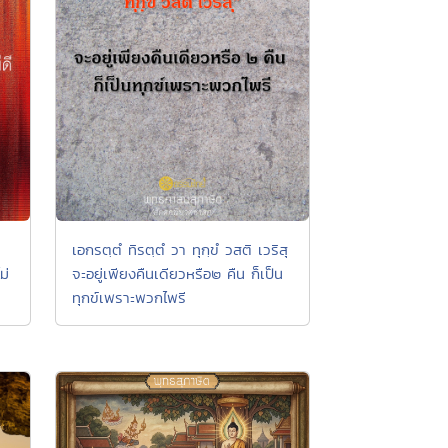
เอกรตฺตํ ทิรตฺตํ วา ทุกฺขํ วสติ เวริสุ
ม่
จะอยู่เพียงคืนเดียวหรือ๒ คืน ก็เป็น
ทุกข์เพราะพวกไพรี