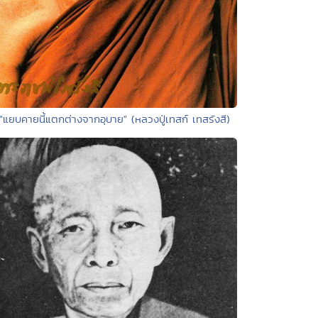
 "แยบคายนี้แตกต่างจากอุบาย" (หลวงปู่เทสก์ เทสรังสี)