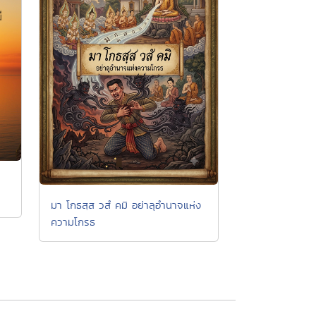
มา โกธสฺส วสํ คมิ อย่าลุอำนาจแห่ง
ความโกรธ