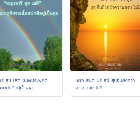
รี สุข เสติ ชนผู้ประพฤติ
นตฺถิ สนฺติ ปรํ สุขํ สุขอื่นยิ่งกว่า
ดยปกติอยู่เป็นสุข
ความสงบ ไม่มี