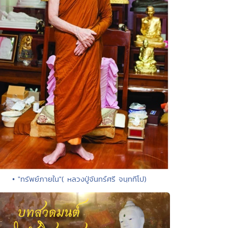
• "ทรัพย์ภายใน"( หลวงปู่จันทร์ศรี จนฺททีโป)