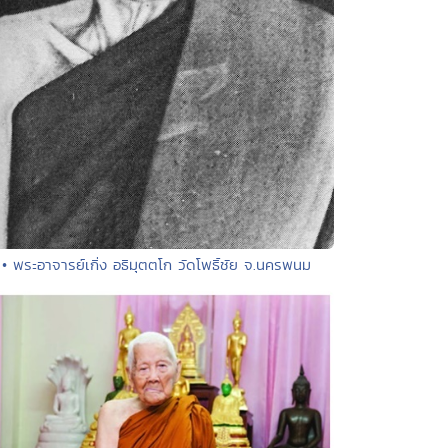
• พระอาจารย์เกิ่ง อธิมุตตโก วัดโพธิ์ชัย จ.นครพนม