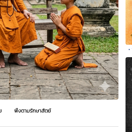
•
ยฺย พึงตามรักษาสัตย์