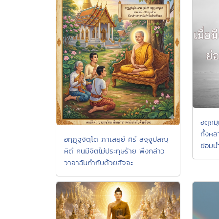
อตฺถม
ทั้งหล
อทุฏฺฐจิตฺโต ภาเสยฺยํ คิรํ สจฺจูปสญฺ
ย่อมนํ
หิตํ คนมีจิตไม่ประทุษร้าย พึงกล่าว
วาจาอันกำกับด้วยสัจจะ