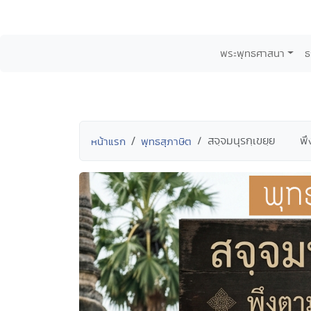
พระพุทธศาสนา
ธ
สจฺจมนุรกฺเขยฺย พึง
หน้าแรก
พุทธสุภาษิต