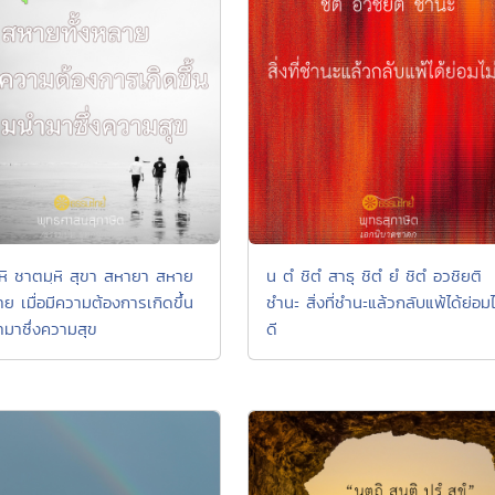
ฺหิ ชาตมฺหิ สุขา สหายา สหาย
น ตํ ชิตํ สาธุ ชิตํ ยํ ชิตํ อวชิยติ
าย เมื่อมีความต้องการเกิดขึ้น
ชำนะ สิ่งที่ชำนะแล้วกลับแพ้ได้ย่อมไ
ามาซึ่งความสุข
ดี