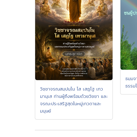
ธมฺมจา
ธรรมโ
วิชฺชาจรณสมฺปนฺโน โส เสฏฺโฐ เทว
มานุเส ท่านผู้ถึงพร้อมด้วยวิชชา และ
จรณะประเสริฐสุดในหมู่เทวดาและ
มนุษย์