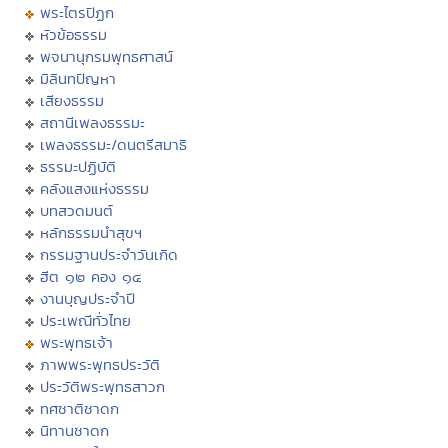
พระไตรปิฏก
หัวข้อธรรม
พจนานุกรมพุทธศาสน์
มิลินทปัญหา
เสียงธรรม
สถานีเพลงธรรมะ
เพลงธรรมะ/ดนตรีสมาธิ
ธรรมะปฏิบัติ
คลังแสงแห่งธรรม
บทสวดมนต์
หลักธรรมนำสุขฯ
กรรมฐานประจำวันเกิด
ฮีต ๑๒ คอง ๑๔
งานบุญประจำปี
ประเพณีทั่วไทย
พระพุทธเจ้า
ภาพพระพุทธประวัติ
ประวัติพระพุทธสาวก
ทศชาติชาดก
นิทานชาดก