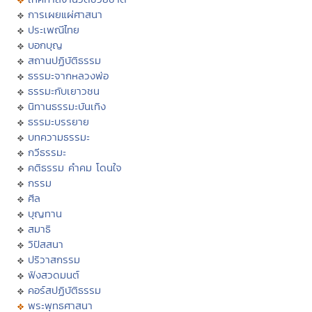
การเผยแผ่ศาสนา
ประเพณีไทย
บอกบุญ
สถานปฏิบัติธรรม
ธรรมะจากหลวงพ่อ
ธรรมะกับเยาวชน
นิทานธรรมะบันเทิง
ธรรมะบรรยาย
บทความธรรมะ
กวีธรรมะ
คติธรรม คำคม โดนใจ
กรรม
ศีล
บุญทาน
สมาธิ
วิปัสสนา
ปริวาสกรรม
ฟังสวดมนต์
คอร์สปฏิบัติธรรม
พระพุทธศาสนา