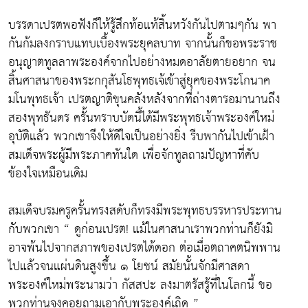
บรรดาเปรตพอฟังก็ให้รู้สึกท้อแท้สิ้นหวังกันไปตามๆกัน พา
กันก้มลงกราบแทบเบื้องพระยุคลบาท จากนั้นก็ขอพระราช
อนุญาตทูลลาพระองค์จากไปอย่างหมดอาลัยตายอยาก จน
สิ้นศาสนาของพระกกุสันโธพุทธเจ้เข้าสู่ยุคของพระโกนาค
มโนพุทธเจ้า เปรตญาติขุนคลังหลังจากที่ถ่างตารอมานานถึง
สองพุทธันดร ครั้นทราบบัดนี้ได้มีพระพุทธเจ้าพระองค์ใหม่
อุบัติแล้ว พวกเขาจึงให้ดีใจเป็นอย่างยิ่ง รีบพากันไปเข้าเฝ้า
สมเด็จพระผู้มีพระภาคทันใด เพื่อจักทูลถามปัญหาที่คับ
ข้องใจเหมือนเดิม
สมเด็จบรมครูครั้นทรงสดับก็ทรงมีพระพุทธบรรหารประทาน
กับพวกเขา “ ดูก่อนเปรต! แม้ในศาสนาเราพวกท่านก็ยังมิ
อาจพ้นไปจากสภาพของเปรตได้ดอก ต่อเมื่อตถาคตนิพพาน
ไปแล้วจนแผ่นดินสูงขึ้น ๑ โยชน์ สมัยนั้นจักมีศาสดา
พระองค์ใหม่พระนามว่า กัสสปะ ลงมาตรัสรู้ที่ในโลกนี้ ขอ
พวกท่านจงคอยถามเอากับพระองค์เถิด ”