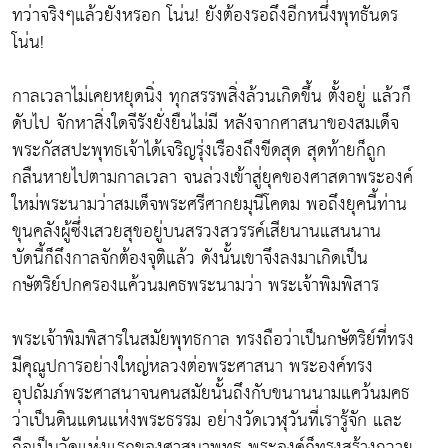
ทว่าจริงๆแล้วยังหรอก โน่น! ยังต้องรอถึงอีกหนึ่งพุทธันดร
โน่น!
กาลเวลาไม่เคยหยุดนิ่ง ทุกสรรพสิ่งล้วนเกิดขึ้น ตั้งอยู่ แล้วก็
ดับไป จักหาสิ่งใดจีรังยั่งยืนไม่มี หลังจากศาสนาของสมเด็จ
พระกัสสปะพุทธเจ้าได้เจริญรุ่งเรืองถึงขีดสุด สุดท้ายก็ถูก
กลืนหายไปตามกาลเวลา จนล่วงเข้าสู่ยุคของศาสดาพระองค์
ใหม่พระนามว่าสมเด็จพระศรีศากยมุนีโคดม พอถึงยุคนี้ท่าน
ขุนคลังผู้ซึ่งเสวยสุขอยู่บนสรวงสวรรค์เสียนานแสนนาน
บัดนี้ก็ถึงกาลจักต้องจุติแล้ว ดังนั้นเขาจึงลงมาเกิดเป็น
กษัตริย์ปกครองแค้วนมคธพระนามว่า พระเจ้าพิมพิสาร
พระเจ้าพิมพิสารในสมัยพุทธกาล ทรงถือว่าเป็นกษัตริย์ที่ทรง
มีคุณูปการอย่างใหญ่หลวงต่อพระศาสนา พระองค์ทรง
อุปถัมภ์พระศาสนาจนคนสมัยนั้นถึงกับขนานนามแคว้นมคธ
ว่าเป็นดินแดนแห่งพระธรรม อย่างวัดเวฬุวันที่เรารู้จัก และ
ถือเป็นวัดแห่งแรกของศาสนาพุทธ พระองค์ก็ทรงสร้างถวาย