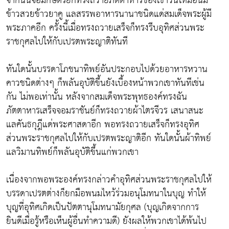
จากนั้นจอมกษัตริย์ก็ทรงถวายภัตตาหารของเช้าวันใหม่อันมี
ข้าวสวยข้าวยาคู แลสรรพอาหารนานาชนิดแด่สมเด็จพระผู้มี
พระภาคอีก ครั้งนี้เมื่อทรงถวายเสร็จก็ทรงรีบอุทิศส่วนพระ
ราชกุศลไปให้กับเปรตพระญาติทันที
ทันใดนั้นบรรดาโภชนาทิพย์อันประกอบไปด้วยอาหารหวาน
คาวชนิดต่างๆ ก็พลันอุบัติขึ้นยังเบื้องหน้าพวกเขาทันทีเช่น
กัน ไม่พอเท่านั้น หลังจากสมเด็จพระพุทธองค์ทรงฉัน
ภัตตาหารเสร็จจอมราชันย์ก็ทรงถวายผ้าไตรจีวร เสนาสนะ
แลคันธกุฎีแด่พระศาสดาอีก พอทรงถวายเสร็จก็ทรงอุทิศ
ส่วนพระราชกุศลไปให้กับเปรตพระญาติอีก ทันใดนั้นผ้าทิพย์
แลวิมานทิพย์ก็พลันอุบัติขึ้นแก่พวกเขา
เนื่องจากพอพระองค์ทรงกล่าวคำอุทิศส่วนพระราชกุศลไปให้
บรรดาเปรตต่างก็ยกมือพนมไหว้ร่วมอนุโมทนาในบุญ ทำให้
บุญที่อุทิศเกิดเป็นปัตตานุโมทนามัยกุศล (บุญเกิดจากการ
ยินดีเมื่อรู้หรือเห็นผู้อื่นทำความดี) ยังผลให้พวกเขาได้พ้นไป