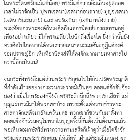
ในพระรัตนตรัยแม้แต่น้อย) ทรงมีแต่ความอิ่มเอิบอยู่ตลอด
เวลาไม่ว่าจักเป็น ปุพพเจตนา(เจตนาก่อนถวาย) มุญจเจตนา
(เจตนาขณะถวาย) และ อปรเจตนา (เจตนาหลังถวาย)
พระทัยของพระองค์ก็ทรงคิดถึงแต่อานิสงส์ของผลทานอยู่
เพียงอย่างเดียว มิได้ทรงเฉลียวไปนึกถึงเรื่องใด ยิ่งกว่านั้นยัง
ทรงคิดไปไกลหากได้ทรงถวายเสนาสนะแลคันธกุฎีแด่องค์
จอมปราชญ์อีก เห็นทีอานิสงส์ที่ได้คงจักมากมายมหาศาลไป
กว่านี้อีกเป็นแน่!
จนกระทั่งทรงลืมแผ่ส่วนพระราชกุศลไปให้กับเปรตพระญาติ
ที่กำลังเฝ้ารออย่างกระวนกระวายมิเป็นสุข คอยแต่จักจับจ้อง
มองว่าเมื่อใดพระองค์จึงจักทรงระลึกนึกถึงพวกเขาเสียที แผ่
บุญแผ่บารมีมาให้พวกเขาบ้าง เพราะตั้งแต่ทราบข่าวพระ
ศาสดาจักเสด็จมายังแคว้นมคธ พวกเขาก็ชวนกันมาตั้งท่า
คอยเพื่อจักร่วมอนุโมทนาในบุญครั้งนี้กันตั้งเนิ่นตั้งนานแล้ว
พอเห็นจอมกษัตริย์ทรงถวายทานเสร็จก็เฝ้าดูว่าเมื่อใดจึงจัก
ทรงแผ่ส่วนพระราชกุศลมาให้เสียที เฝ้าแต่ชะแง้แลมอง ผุด