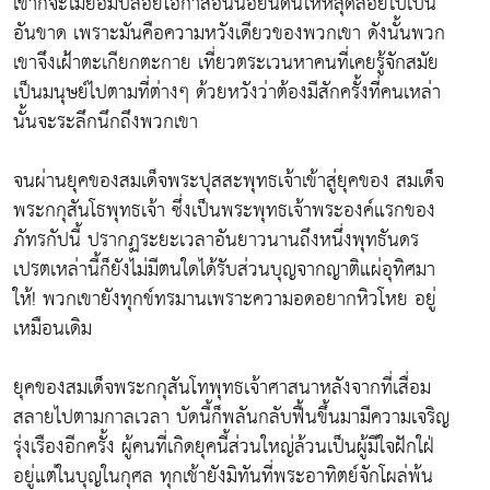
เขาก็จะไม่ยอมปล่อยโอกาสอันน้อยนิดนี้ให้หลุดลอยไปเป็น
อันขาด เพราะมันคือความหวังเดียวของพวกเขา ดังนั้นพวก
เขาจึงเฝ้าตะเกียกตะกาย เที่ยวตระเวนหาคนที่เคยรู้จักสมัย
เป็นมนุษย์ไปตามที่ต่างๆ ด้วยหวังว่าต้องมีสักครั้งที่คนเหล่า
นั้นจะระลึกนึกถึงพวกเขา
จนผ่านยุคของสมเด็จพระปุสสะพุทธเจ้าเข้าสู่ยุคของ สมเด็จ
พระกกุสันโธพุทธเจ้า ซึ่งเป็นพระพุทธเจ้าพระองค์แรกของ
ภัทรกัปนี้ ปรากฏระยะเวลาอันยาวนานถึงหนึ่งพุทธันดร
เปรตเหล่านี้ก็ยังไม่มีตนใดได้รับส่วนบุญจากญาติแผ่อุทิศมา
ให้! พวกเขายังทุกข์ทรมานเพราะความอดอยากหิวโหย อยู่
เหมือนเดิม
ยุคของสมเด็จพระกกุสันโทพุทธเจ้าศาสนาหลังจากที่เสื่อม
สลายไปตามกาลเวลา บัดนี้ก็พลันกลับฟื้นขึ้นมามีความเจริญ
รุ่งเรืองอีกครั้ง ผู้คนที่เกิดยุคนี้ส่วนใหญ่ล้วนเป็นผู้มีใจฝักใฝ่
อยู่แต่ในบุญในกุศล ทุกเช้ายังมิทันที่พระอาทิตย์จักโผล่พ้น