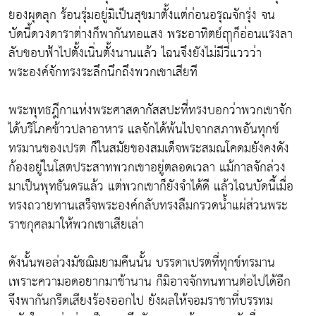
ยองผุดลุก ร้อนรุ่มอยู่มิเป็นสุขมาตั้งแต่ก่อนอรุณจักรุ่ง จน
บัดนี้ดวงดาราต่างก็พากันทอแสง พระอาทิตย์ฤาก็อ่อนแรงลา
ลับขอบฟ้าไปตั้งเนิ่นตั้งนานแล้ว ไฉนจึงยังไม่มีวี่แววว่า
พระองค์จักทรงระลึกนึกถึงพวกเขาเสียที
พระพุทธฎีกาแห่งพระศาสดากัสสปะที่ทรงบอกว่าพวกเขาจัก
ได้บริโภคข้าวปลาอาหาร แลจักได้พ้นไปจากสภาพอันทุกข์
ทรมานของเปรต ก็ในสมัยของสมเด็จพระสมณโคดมยังคงดัง
ก้องอยู่ในโสตประสาทพวกเขาอยู่ตลอดเวลา แม้กาลจักล่วง
มาเป็นพุทธันดรแล้ว แต่พวกเขาก็ยังจำได้ดี แล้วไฉนบัดนี้เมื่อ
ทรงถวายทานเสร็จพระองค์กลับทรงลืมกรวดน้ำแผ่ส่วนพระ
ราชกุศลมาให้พวกเขาเสียเล่า
ดังนั้นพอล่วงมัชฌิมยามคืนนั้น บรรดาเปรตที่ทุกข์ทรมาน
เพราะความอดอยากมาช้านาน ก็มิอาจจักทนทานต่อไปได้อีก
จึงพากันกรีดเสียงร้องออกไป ยังผลให้จอมราชาที่บรรทม