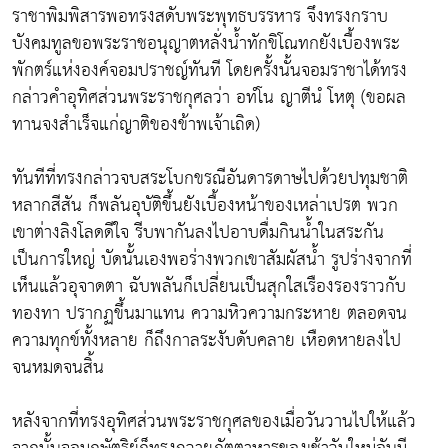
ราชาพิมพิสารพอทรงสดับพระพุทธบรรหาร จึงทรงกราบ
บังคมทูลขอพระราชอนุญาตหลั่งน้ำทักขิโณทกยังเบื้องพระ
พักตร์แห่งองค์จอมปราชญ์ทันที โดยครั้งนั้นจอมราชาได้ทรง
กล่าวคำอุทิศส่วนพระราชกุศลว่า อทํโน ญาตีนํ โหตุ (ขอผล
ทานจงสำเร็จแก่ญาติของข้าพเจ้าเถิด)
ทันทีที่ทรงกล่าวจบสระโบกขรณีอันดารดาษไปด้วยปทุมชาติ
หลากสีสัน ก็พลันอุบัติขึ้นยังเบื้องหน้าของเหล่าเปรต พวก
เขาต่างลิงโลดดีใจ รีบพากันลงไปอาบดื่มกินน้ำในสระกัน
เป็นการใหญ่ บัดนั้นเองพอร่างพวกเขาสัมผัสน้ำ รูปร่างจากที่
เห็นแล้วอุจาดตา ฉับพลันก็เปลี่ยนเป็นสุกใสเรืองรองราวกับ
ทองทา ปรากฏขึ้นมาแทน ความหิวความกระหาย ตลอดจน
ความทุกข์ทั้งหลาย ก็ถึงกาลระงับดับคลาย เหือดหายลงไป
จนหมดจนสิ้น
หลังจากที่ทรงอุทิศส่วนพระราชกุศลของเมื่อวันวานไปให้แล้ว