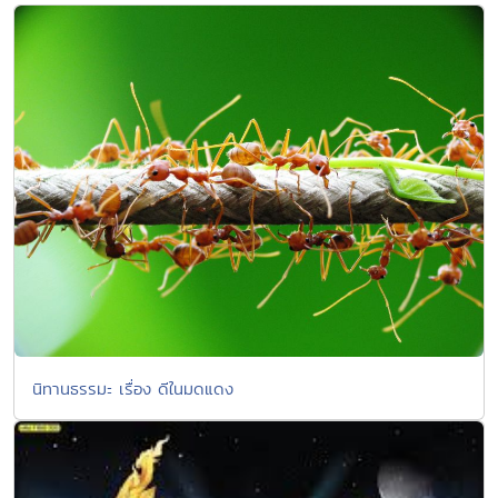
นิทานธรรมะ เรื่อง ดีในมดแดง