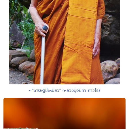
• "เศรษฐีขี้เหนียว" (หลวงปู่จันทา ถาวโร)