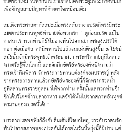
ชีวิตชีวาใหม่ รีบพากันไปเข้าเฝ้าสมเด็จพระผู้มีพระภาคทันใด
เพื่อจักทูลถามปัญหาที่ค้างคาใจเหมือนเดิม
สมเด็จพระศาสดากัสสปะเมื่อทรงสดับวาจาเปรตก็ทรงมีพระ
เมตตาประทานพุทธทำนายต่อพวกเขา “ ดูก่อนเปรต แม้ใน
ศาสนาเราพวกท่านก็ยังไม่อาจพ้นไปจากสภาพของเปรตได้
ดอก ต่อเมื่อตถาคตนิพพานไปแล้วจนแผ่นดินสูงขึ้น ๑ โยชน์
สมัยนั้นจักมีพระพุทธเจ้าพระนามว่า พระศรีศากยมุนีโคดมล
งมาตรัสรู้ที่ในโลกนี้ และจักมีกษัตริย์พระองค์หนึ่งนามว่า
พระเจ้าพิมพิสาร จักทรงถวายทานแด่องค์จอมปราชญ์ หลัง
จากทรงถวายทานแล้วกษัตริย์พระองค์นี้ก็จักทรงกรวดน้ำ
อุทิศส่วนพระราชกุศลมาให้พวกท่าน ครั้งนั้นแลพวกท่านจึง
จักได้บริโภคข้าวปลาอาหาร แลจักได้พ้นไปจากสภาพอันทุกข์
ทรมานของเปรตนี้ได้! ”
บรรดาเปรตพอฟังก็ถึงกับตื่นเต้นดีใจยกใหญ่ ราวกับว่าตนจัก
พ้นไปจากสภาพของเปรตกันได้ภายในวันนี้พรุ่งนี้ก็มิปาน แต่