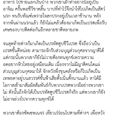
อาหาร ไปขายแลกเงินบ้าง พวกเขาเฝ้าทำอย่างนี้อยู่เป็น
อาจิณ ครั้นพอชีวีขาดสิ้น บาปที่ทำไว้จึงนำให้ไปเกิดเป็นสัตว์
นรก ทนรับทัณฑ์เพราะใจสกปรกอยู่เป็นเวลาช้านาน หลัง
จากพ้นผ่านนรกแล้ว ก็ยังไม่แคล้วต้องมาเกิดเป็นเปรตเพื่อรับ
เศษของบาปติดต่อกันอีกหลายชาติหลายภพ
จนสุดท้ายต่างก็มาเกิดเป็นปรทัตตูปชีวีเปรต ซึ่งถือว่าเป็น
เปรตชั้นดีหน่อย สามารถจักรับส่วนบุญส่วนกุศลจากญาติได้
แต่กระนั้นพวกเขาก็ยังไม่วายต้องทนทุกข์เพราะความ
อดอยากหิวโหยอยู่เหมือนเดิม เนื่องจากไม่มีญาติคนใดแผ่
ส่วนบุญส่วนกุศลมาให้ จักหวังพึ่งขุนคลังหรือก็ไปเกิดเป็น
เทพยดาอยู่บนสวรรค์ชั้นฟ้าเสียตั้งเนิ่นตั้งนานแล้ว หาได้มี
โอกาสเข้ามาสัมผัสสัมพันธ์กับพวกเปรตพวกผีอย่างพวกเขา
ไม่ ดังนั้นถึงจักได้เป็นปรทัตตูปชีวีเปรตก็จริง แต่พวกเขาก็ยัง
ไม่อาจล่วงไปจากความทุกข์ได้
พวกเขาต้องซัดเซพเนจร เที่ยวเร่ร่อนไปตามที่ต่างๆ เพื่อหวัง