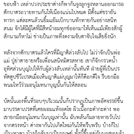
ขอบฟ้า เหล่าปวงประชาต่างก็พากันจูงลูกจูงหลานออกมารอ
ตักบาตรถวายทานกันให้เนืองแน่นไปหมด มีตั้งแต่ชรายัน
ทารก แต่ละคนล้วนยิ้มแย้มเบิกบานทักทายกันอย่างสนิท
สนม จักได้มีผู้ใดที่มีสีหน้าอมทุกข์ออกมาให้เห็นแม้เพียงสักผู้
สักนามก็หาไม่ ช่างเป็นภาพที่งดงามจับตาจับใจเสียยิ่งนัก
หลังจากตักบาตรแล้วใครที่มีญาติล่วงลับไป ไม่ว่าจักเป็นพ่อ
แม่ ปู่ย่าตายายหรือเพื่อนสนิทมิตรสหาย เขาก็จักกรวดน้ำ
อุทิศส่วนบุญไปให้กับผู้ล่วงลับเหล่านั้นทันที ฝ่ายผู้ที่เป็นปร
ทัตตูปชีวีเปรตเมื่อเห็นญาติแผ่บุญมาให้ก็ดีอกดีใจ รีบยกมือ
พนมไหว้ร่วมอนุโมทนาบุญนั้นกันให้สลอน
บัดนั้นเองพื้นที่รอบๆบริเวณนั้นก็ปรากฏเป็นภาพอัศจรรย์ขึ้น
มาบรรดาเปรตที่เคยผอมแห้งอดโซ ผิวเนื้อกะดำกะด่าง พอ
เขายกมืออนุโมทนาในบุญเท่านั้น ฉับพลันก็มลายหายวับไป
จากตรงหน้า ต่างพากันไปเกิดใหม่กันให้พรึบพรับ บ้างก็ไป
เป็นเทวดา บ้างก็กลับมาเป็นมนุษย์ ทั้งนี้ขึ้นอยู่กับบุญของเจ้า