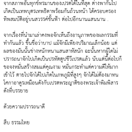
จากสภาพอันทุกข์ทรมานของเปรตได้ในที่สุด ต่างพากันไป
เกิดเป็นเทพบุตรเทพธิดาพร้อมกันถ้วนหน้า ได้ครอบครอง
ทิพสมบัติอยู่บนสวรรค์ชั้นฟ้า ต่อไปอีกนานแสนนาน .
จากเรื่องที่นำมาเล่าคงพอจักเห็นถึงอานุภาพของผลกรรมที่
ทำกันแล้ว ขึ้นชื่อว่าบาป แม้จักมีเพียงปริมาณเล็กน้อย แต่
ผลของมันนั้นช่างหนักหนาแสนสาหัสนัก ฉะนั้นหากผู้ใดไม่
ปรารถนาจักไปเกิดเป็นปรทัตตูปชีวีเปรตแล้ว นับแต่นี้ต่อไปก็
ขอจงหมั่นสร้างสมแต่คุณงาม หมั่นกระทำแต่ความดีให้มาก
เข้าไว้ ตายไปจักได้ไปเกิดในภพภูมิที่สูงๆ จักได้ไม่ต้องมาทน
โศกาอาดูรเหมือนดังกับเปรตพระญาติของพระเจ้าพิมพิสาร
ดังที่บรรยาย
ด้วยความปรารถนาดี
สืบ ธรรมไทย