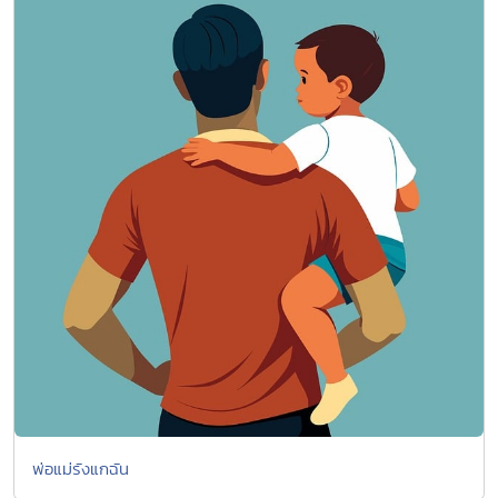
พ่อแม่รังแกฉัน