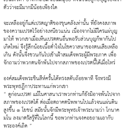
ตัวว่าจะมีมากมีน้อยเพียงใด
จะเหลืออยู่ก็แต่เปรตญาติของขุนคลังเท่านั้น ที่ยังคงสภาพ
ของความเปรตไว้อย่างเหนียวแน่น เนื่องจากไม่มีใครแผ่บุญ
มาให้ พวกเขาเมื่อเห็นเปรตตนอื่นพอรับส่วนบุญก็พากันไป
เกิดใหม่ จึงรู้สึกน้อยเนื้อต่ำใจในโชควาสนาของตนเสียเหลือ
เกิน ดังนั้นจึงชวนกันไปเข้าเฝ้าสมเด็จพระผู้มีพระภาค เพื่อ
จักถามว่าพวกตนจักพ้นไปจากสภาพของเปรตนี้ได้เมื่อไหร่
องค์สมเด็จพระชินสีห์ครั้นได้ทรงสดับถ้อยพาที จึงทรงมี
พระพุทธฎีกาประทานแก่พวกเขา
“ ดูก่อนเปรต! แม้ในศาสนาเราพวกท่านก็ยังมิอาจพ้นไปจาก
สภาพของเปรตได้ ต่อเมื่อตถาคตนิพพานไปแล้วจนแผ่นดิน
สูงขึ้น ๑ โยชน์ สมัยนั้นจักมีพระพุทธเจ้าพระนามว่า โกนาค
มโน ลงมาตรัสรู้ที่ในโลกนี้ ขอพวกท่านจงคอยถามเอากับ
พระองค์เถิด ”