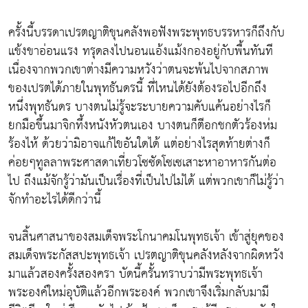
ครั้งนี้บรรดาเปรตญาติขุนคลังพอฟังพระพุทธบรรหารก็ถึงกับ
แข้งขาอ่อนแรง ทรุดลงไปนอนแอ้งแม้งกองอยู่กับพื้นทันที
เนื่องจากพวกเขาต่างมีความหวังว่าตนจะพ้นไปจากสภาพ
ของเปรตได้ภายในพุทธันดรนี้ ที่ไหนได้ยังต้องรอไปอีกถึง
หนึ่งพุทธันดร บางตนไม่รู้จะระบายความคับแค้นอย่างไรก็
ยกมือขึ้นมาจิกทึ้งหนังหัวตนเอง บางตนก็ตีอกชกตัวร้องห่ม
ร้องไห้ ด้วยว่ามิอาจแก้ไขอันใดได้ แต่อย่างไรสุดท้ายต่างก็
ค่อยๆทูลลาพระศาสดาเที่ยวโซซัดโซเซเสาะหาอาหารกันต่อ
ไป ถึงแม้จักรู้ว่ามันเป็นเรื่องที่เป็นไปไม่ได้ แต่พวกเขาก็ไม่รู้ว่า
จักทำอะไรได้ดีกว่านี้
จนสิ้นศาสนาของสมเด็จพระโกนาคมโนพุทธเจ้า เข้าสู่ยุคของ
สมเด็จพระกัสสปะพุทธเจ้า เปรตญาติขุนคลังหลังจากผิดหวัง
มาแล้วสองครั้งสองครา บัดนี้ครั้นทราบว่ามีพระพุทธเจ้า
พระองค์ใหม่อุบัติแล้วอีกพระองค์ พวกเขาจึงเริ่มกลับมามี