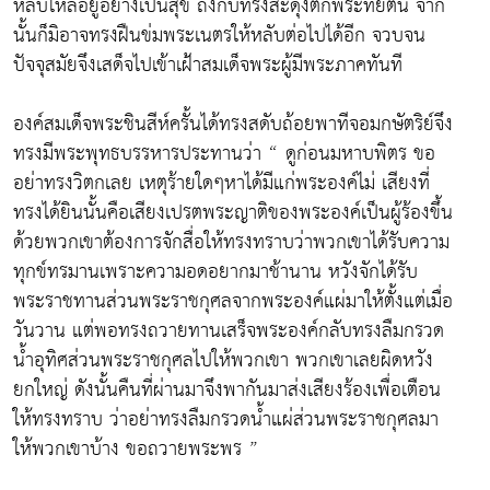
หลับใหลอยู่อย่างเป็นสุข ถึงกับทรงสะดุ้งตกพระทัยตื่น จาก
นั้นก็มิอาจทรงฝืนข่มพระเนตรให้หลับต่อไปได้อีก จวบจน
ปัจจุสมัยจึงเสด็จไปเข้าเฝ้าสมเด็จพระผู้มีพระภาคทันที
องค์สมเด็จพระชินสีห์ครั้นได้ทรงสดับถ้อยพาทีจอมกษัตริย์จึง
ทรงมีพระพุทธบรรหารประทานว่า “ ดูก่อนมหาบพิตร ขอ
อย่าทรงวิตกเลย เหตุร้ายใดๆหาได้มีแก่พระองค์ไม่ เสียงที่
ทรงได้ยินนั้นคือเสียงเปรตพระญาติของพระองค์เป็นผู้ร้องขึ้น
ด้วยพวกเขาต้องการจักสื่อให้ทรงทราบว่าพวกเขาได้รับความ
ทุกข์ทรมานเพราะความอดอยากมาช้านาน หวังจักได้รับ
พระราชทานส่วนพระราชกุศลจากพระองค์แผ่มาให้ตั้งแต่เมื่อ
วันวาน แต่พอทรงถวายทานเสร็จพระองค์กลับทรงลืมกรวด
น้ำอุทิศส่วนพระราชกุศลไปให้พวกเขา พวกเขาเลยผิดหวัง
ยกใหญ่ ดังนั้นคืนที่ผ่านมาจึงพากันมาส่งเสียงร้องเพื่อเตือน
ให้ทรงทราบ ว่าอย่าทรงลืมกรวดน้ำแผ่ส่วนพระราชกุศลมา
ให้พวกเขาบ้าง ขอถวายพระพร ”