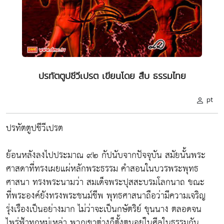
ปรทัตตูปชีวีเปรต เขียนโดย สืบ ธรรมไทย
pt
ปรทัตตูปชีวีเปรต
ย้อนหลังลงไปประมาณ ๙๒ กัปนับจากปัจจุบัน สมัยนั้นพระ
ศาสดาที่ทรงเผยแผ่หลักพระธรรม คำสอนในบวรพระพุทธ
ศาสนา ทรงพระนามว่า สมเด็จพระปุสสะบรมโลกนาถ ขณะ
ที่พระองค์ยังทรงพระชนม์ชีพ พุทธศาสนาถือว่ามีความเจริญ
รุ่งเรืองเป็นอย่างมาก ไม่ว่าจะเป็นกษัตริย์ ขุนนาง ตลอดจน
ไพร่ฟ้าทุกหมู่เหล่า พวกเขาต่างก็ตั้งตนอยู่ในศีลในธรรมกัน