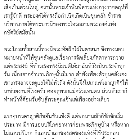
เสียเป็นส่วนใหญ่ ครานั้นพระเจ้าพิมพิสารแห่งกรุงราชคฤห์ที่
เรารู้จักดี พระองค์ได้ทรงถือกำเนิดเกิดเป็นขุนคลัง ข้าราช
บริพารภายใต้พระบารมีของพระโอรสสามพระองค์แห่ง
กษัตริย์สมัยนั้น
พระโอรสทั้งสามนี้ทรงมีพระทัยฝักใฝ่ในศาสนา จึงทรงมอบ
หมายหน้าที่ให้ขุนคลังดูแลเรื่องการจัดเลี้ยงภัตตาหารถวาย
แด่พระสงฆ์ ที่ท้าวเธอทรงนิมนต์ให้มาฉันที่วังเป็นประจำทุก
วัน เนื่องจากจำนวนภิกษุนั้นมีมาก ลำพังเพียงตัวขุนคลังเอง
เขาเกรงอาจจะดูแลได้ไม่ทั่วถึง ดังนั้นจึงไปเกณฑ์เอาญาติๆให้
มาช่วยงานที่โรงครัว คอยดูพวกแม่ครัวแทนตน ส่วนตัวเขาก็
ทำหน้าที่ต้อนรับขับสู้พระคุณเจ้าแต่เพียงอย่างเดียว
แรกๆบรรดาญาติก็ขยันขันแข็งดี แต่พอนานเข้าก็ชักจักเริ่ม
ประมาท มีการแอบบริโภคอาหารก่อนพระภิกษุบ้าง หรือหาก
ไม่แอบบริโภค ก็แอบนำเอาของสดของแห้งที่ใช้ประกอบ