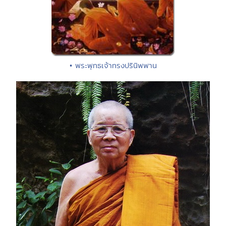
• พระพุทธเจ้าทรงปรินิพพาน