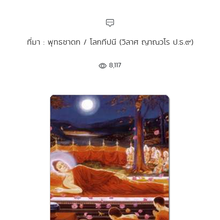
ที่มา : พุทธชาดก / โลกทีปนี (วิลาศ ญาณวโร ป.ธ.๙)
8,117