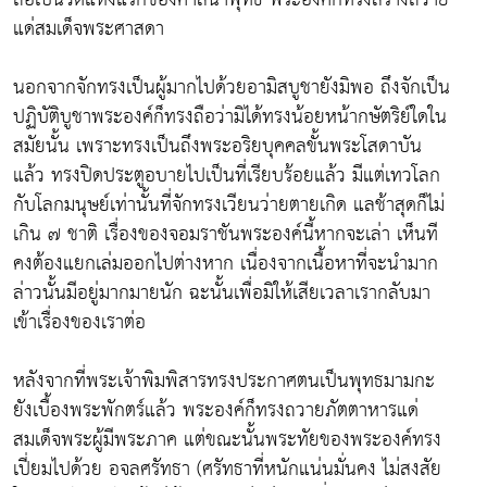
แด่สมเด็จพระศาสดา
นอกจากจักทรงเป็นผู้มากไปด้วยอามิสบูชายังมิพอ ถึงจักเป็น
ปฏิบัติบูชาพระองค์ก็ทรงถือว่ามิได้ทรงน้อยหน้ากษัตริย์ใดใน
สมัยนั้น เพราะทรงเป็นถึงพระอริยบุคคลขั้นพระโสดาบัน
แล้ว ทรงปิดประตูอบายไปเป็นที่เรียบร้อยแล้ว มีแต่เทวโลก
กับโลกมนุษย์เท่านั้นที่จักทรงเวียนว่ายตายเกิด แลช้าสุดก็ไม่
เกิน ๗ ชาติ เรื่องของจอมราชันพระองค์นี้หากจะเล่า เห็นที
คงต้องแยกเล่มออกไปต่างหาก เนื่องจากเนื้อหาที่จะนำมาก
ล่าวนั้นมีอยู่มากมายนัก ฉะนั้นเพื่อมิให้เสียเวลาเรากลับมา
เข้าเรื่องของเราต่อ
หลังจากที่พระเจ้าพิมพิสารทรงประกาศตนเป็นพุทธมามกะ
ยังเบื้องพระพักตร์แล้ว พระองค์ก็ทรงถวายภัตตาหารแด่
สมเด็จพระผู้มีพระภาค แต่ขณะนั้นพระทัยของพระองค์ทรง
เปี่ยมไปด้วย อจลศรัทธา (ศรัทธาที่หนักแน่นมั่นคง ไม่สงสัย