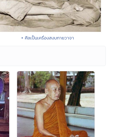
• ศีลเป็นเครื่องสงบกายวาจา