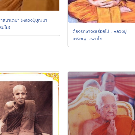
ยวาสนาเดิม" (หลวงปู่บุญมา
ธัมโม)
ต้องรักษาจิตเรื่อยไป : หลวงปู่
เหรียญ วรลาโภ