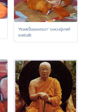
"กิเลสเป็นของจรมา" (หลวงปู่เทสก์
เทสรังสี)