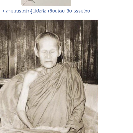
• สามเณรเฒ่าผู้ไม่ย่อท้อ เขียนโดย สืบ ธรรมไทย