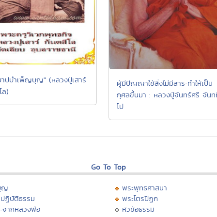
ะบาปบำเพ็ญบุญ" (หลวงปู่เสาร์
ผู้มีปัญญาใช้สิ่งไม่มีสาระทำให้เป็น
โล)
กุศลขึ้นมา : หลวงปู่จันทร์ศรี จันท
โป
Go To Top
บุญ
พระพุทธศาสนา
ปฏิบัติธรรม
พระไตรปิฏก
ะจากหลวงพ่อ
หัวข้อธรรม