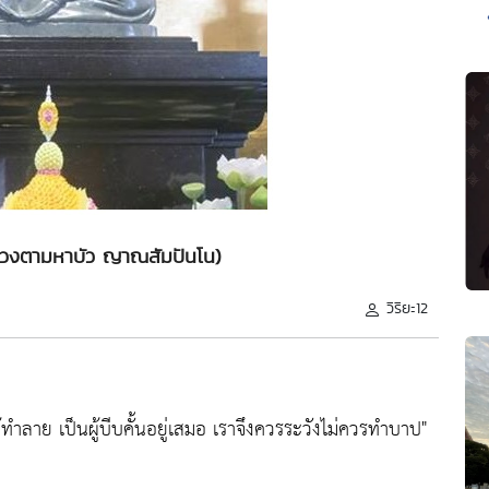
(หลวงตามหาบัว ญาณสัมปันโน)
วิริยะ12
นผู้ทำลาย เป็นผู้บีบคั้นอยู่เสมอ เราจึงควรระวังไม่ควรทำบาป"