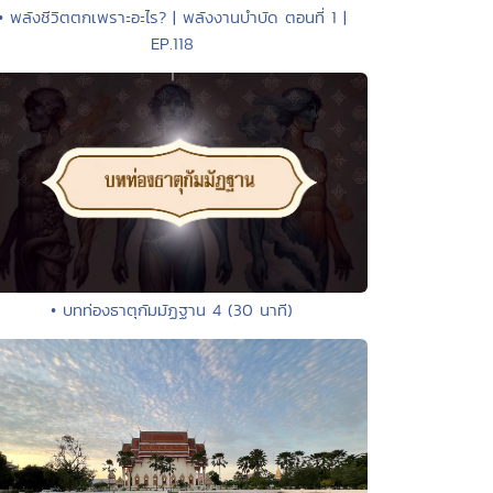
• พลังชีวิตตกเพราะอะไร? | พลังงานบำบัด ตอนที่ 1 |
EP.118
• บทท่องธาตุกัมมัฏฐาน 4 (30 นาที)