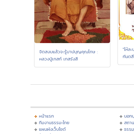
"ให้ล
จิตสงบแล้วจะรู้บาปบุญคุณโทษ :
กันตสี
หลวงปู่เทสก์ เทสรังสี
หน้าแรก
บอก
ทีมงานธรรมะไทย
สถาน
แผนผังเว็บไซต์
ธรรม