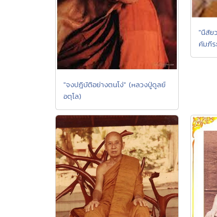
"นืสั
คัมภีร
"จงปฎิบัติอย่างตนโง่" (หลวงปู่ดูลย์
อตุโล)